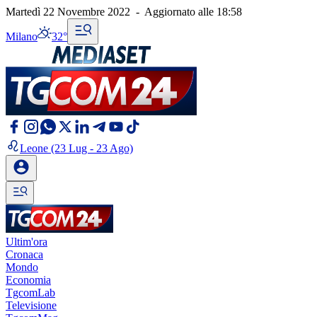
Martedì 22 Novembre 2022
-
Aggiornato alle
18:58
Milano
32°
Leone
(23 Lug - 23 Ago)
Ultim'ora
Cronaca
Mondo
Economia
TgcomLab
Televisione