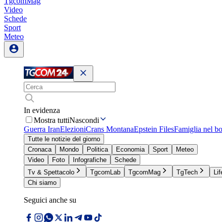
TgcomMag
Video
Schede
Sport
Meteo
In evidenza
Mostra tutti
Nascondi
Guerra Iran
Elezioni
Crans Montana
Epstein Files
Famiglia nel b
Tutte le notizie del giorno
Cronaca
Mondo
Politica
Economia
Sport
Meteo
Video
Foto
Infografiche
Schede
Tv & Spettacolo
TgcomLab
TgcomMag
TgTech
Lif
Chi siamo
Seguici anche su