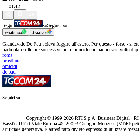
01:42
Segui
su
Seguici su
whatsapp
discover
Giandavide De Pau voleva fuggire all'estero. Per questo - forse - si e
particolari sulle ore successive ai tre omicidi che hanno sconvolto il q
roma
prostitute
omicidi
de pau
Seguici su
Copyright © 1999-
2026
RTI S.p.A. Business Digital - P.I
Bassi) - Uffici Viale Europa 46, 20093 Cologno Monzese (MI)
Rispett
artificiale generativa. È altresì fatto divieto espresso di utilizzare mez