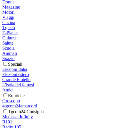
Donne
Magazine
Motori
Viaggi
Cucina
Tgtech
E-Planet
Cultura
Salute
Scuola
Animali
Spazio
Speciali
Elezioni Italia
Elezioni estero
Grande Fratello
L'isola dei famosi
Amici
Rubriche
Oroscopo
#tgcom24amarcord
Tgcom24 Consiglia
Mediaset Infinity
R101
Radio 105