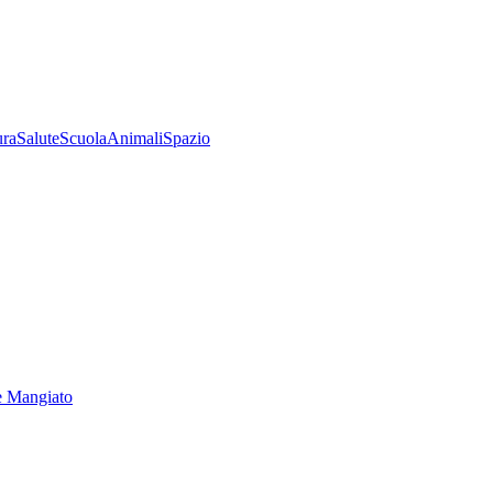
ura
Salute
Scuola
Animali
Spazio
e Mangiato