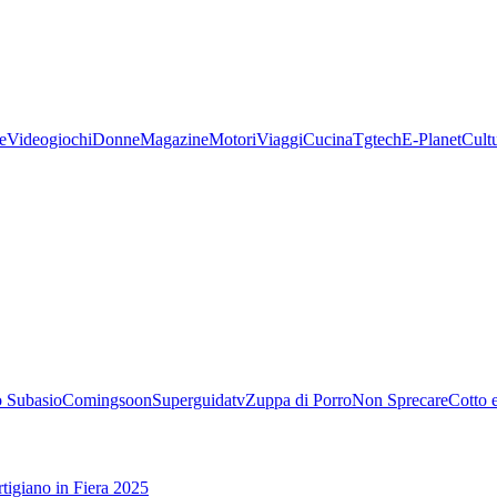
e
Videogiochi
Donne
Magazine
Motori
Viaggi
Cucina
Tgtech
E-Planet
Cult
 Subasio
Comingsoon
Superguidatv
Zuppa di Porro
Non Sprecare
Cotto 
tigiano in Fiera 2025