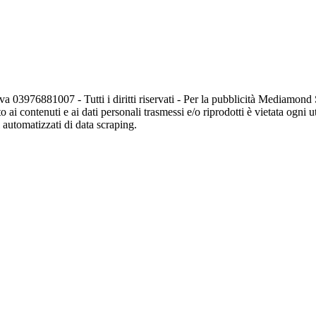
va 03976881007 - Tutti i diritti riservati - Per la pubblicità Mediamon
o ai contenuti e ai dati personali trasmessi e/o riprodotti è vietata ogni 
zi automatizzati di data scraping.