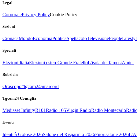
Legal
Corporate
Privacy Policy
Cookie Policy
Sezioni
Cronaca
Mondo
Economia
Politica
Spettacolo
Televisione
People
Lifestyl
Speciali
Elezioni Italia
Elezioni estero
Grande Fratello
L'isola dei famosi
Amici
Rubriche
Oroscopo
#tgcom24amarcord
Tgcom24 Consiglia
Mediaset Infinity
R101
Radio 105
Virgin Radio
Radio Montecarlo
Radio
Eventi
Identità Golose 2026
Salone del Risparmio 2026
Fuorisalone 2026
L'Ar