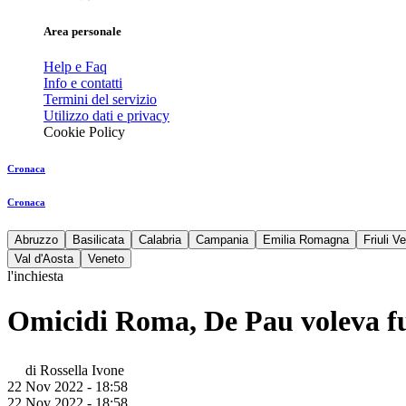
Area personale
Help e Faq
Info e contatti
Termini del servizio
Utilizzo dati e privacy
Cookie Policy
Cronaca
Cronaca
Abruzzo
Basilicata
Calabria
Campania
Emilia Romagna
Friuli V
Val d'Aosta
Veneto
l'inchiesta
Omicidi Roma, De Pau voleva fug
di
Rossella Ivone
22 Nov 2022 - 18:58
22 Nov 2022 - 18:58