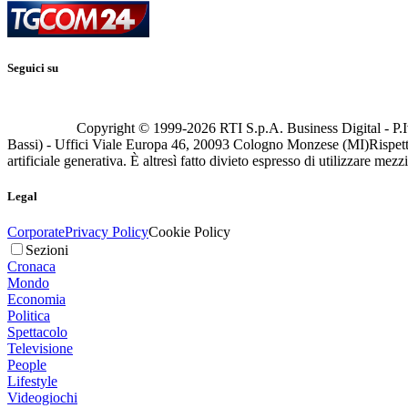
Seguici su
Copyright © 1999-
2026
RTI S.p.A. Business Digital - P.I
Bassi) - Uffici Viale Europa 46, 20093 Cologno Monzese (MI)
Rispett
artificiale generativa. È altresì fatto divieto espresso di utilizzare mez
Legal
Corporate
Privacy Policy
Cookie Policy
Sezioni
Cronaca
Mondo
Economia
Politica
Spettacolo
Televisione
People
Lifestyle
Videogiochi