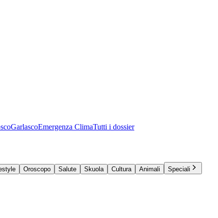
osco
Garlasco
Emergenza Clima
Tutti i dossier
estyle
Oroscopo
Salute
Skuola
Cultura
Animali
Speciali