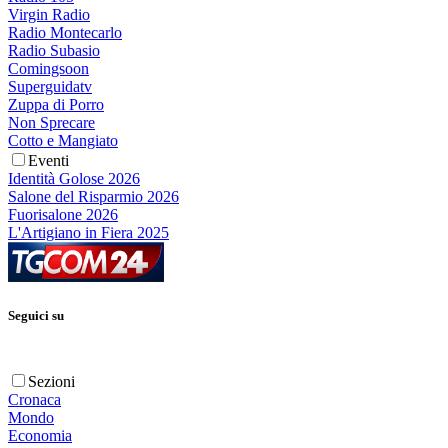
Virgin Radio
Radio Montecarlo
Radio Subasio
Comingsoon
Superguidatv
Zuppa di Porro
Non Sprecare
Cotto e Mangiato
Eventi
Identità Golose 2026
Salone del Risparmio 2026
Fuorisalone 2026
L'Artigiano in Fiera 2025
Seguici su
Sezioni
Cronaca
Mondo
Economia