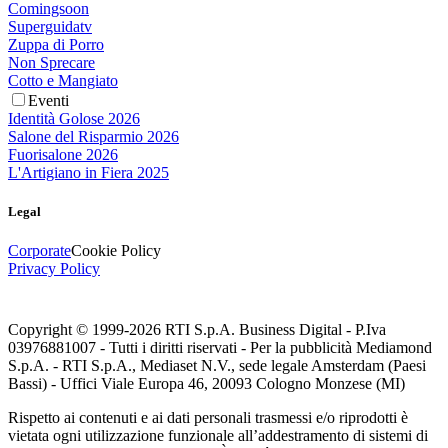
Comingsoon
Superguidatv
Zuppa di Porro
Non Sprecare
Cotto e Mangiato
Eventi
Identità Golose 2026
Salone del Risparmio 2026
Fuorisalone 2026
L'Artigiano in Fiera 2025
Legal
Corporate
Cookie Policy
Privacy Policy
Copyright © 1999-
2026
RTI S.p.A. Business Digital - P.Iva
03976881007 - Tutti i diritti riservati - Per la pubblicità Mediamond
S.p.A. - RTI S.p.A., Mediaset N.V., sede legale Amsterdam (Paesi
Bassi) - Uffici Viale Europa 46, 20093 Cologno Monzese (MI)
Rispetto ai contenuti e ai dati personali trasmessi e/o riprodotti è
vietata ogni utilizzazione funzionale all’addestramento di sistemi di