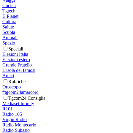
Viaggi
Cucina
Tgtech
E-Planet
Cultura
Salute
Scuola
Animali
Spazio
Speciali
Elezioni Italia
Elezioni estero
Grande Fratello
L'isola dei famosi
Amici
Rubriche
Oroscopo
#tgcom24amarcord
Tgcom24 Consiglia
Mediaset Infinity
R101
Radio 105
Virgin Radio
Radio Montecarlo
Radio Subasio