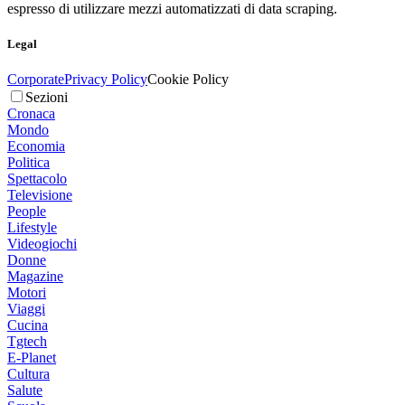
espresso di utilizzare mezzi automatizzati di data scraping.
Legal
Corporate
Privacy Policy
Cookie Policy
Sezioni
Cronaca
Mondo
Economia
Politica
Spettacolo
Televisione
People
Lifestyle
Videogiochi
Donne
Magazine
Motori
Viaggi
Cucina
Tgtech
E-Planet
Cultura
Salute