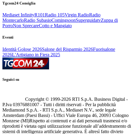
Tgcom24 Consiglia
Mediaset Infinity
R101
Radio 105
Virgin Radio
Radio
Montecarlo
Radio Subasio
Comingsoon
Superguidatv
Zuppa di
Porro
Non Sprecare
Cotto e Mangiato
Eventi
Identità Golose 2026
Salone del Risparmio 2026
Fuorisalone
2026
L'Artigiano in Fiera 2025
Seguici su
Copyright © 1999-
2026
RTI S.p.A. Business Digital -
P.Iva 03976881007 - Tutti i diritti riservati - Per la pubblicità
Mediamond S.p.A. - RTI S.p.A., Mediaset N.V., sede legale
Amsterdam (Paesi Bassi) - Uffici Viale Europa 46, 20093 Cologno
Monzese (MI)
Rispetto ai contenuti e ai dati personali trasmessi e/o
riprodotti è vietata ogni utilizzazione funzionale all’addestramento di
sistemi di intelligenza artificiale generativa. È altresì fatto divieto