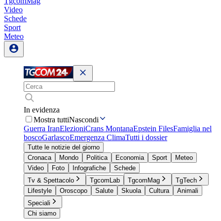
TgcomMag
Video
Schede
Sport
Meteo
In evidenza
Mostra tutti
Nascondi
Guerra Iran
Elezioni
Crans Montana
Epstein Files
Famiglia nel
bosco
Garlasco
Emergenza Clima
Tutti i dossier
Tutte le notizie del giorno
Cronaca
Mondo
Politica
Economia
Sport
Meteo
Video
Foto
Infografiche
Schede
Tv & Spettacolo
TgcomLab
TgcomMag
TgTech
Lifestyle
Oroscopo
Salute
Skuola
Cultura
Animali
Speciali
Chi siamo