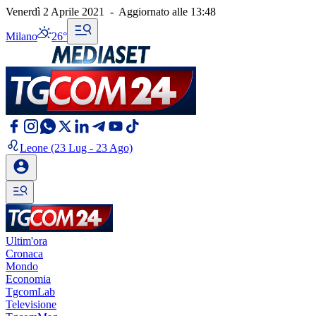
Venerdì 2 Aprile 2021
-
Aggiornato alle
13:48
Milano
26°
Leone
(23 Lug - 23 Ago)
Ultim'ora
Cronaca
Mondo
Economia
TgcomLab
Televisione