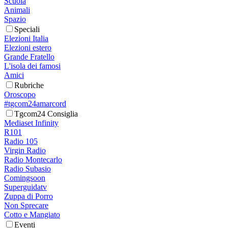
Scuola
Animali
Spazio
Speciali
Elezioni Italia
Elezioni estero
Grande Fratello
L'isola dei famosi
Amici
Rubriche
Oroscopo
#tgcom24amarcord
Tgcom24 Consiglia
Mediaset Infinity
R101
Radio 105
Virgin Radio
Radio Montecarlo
Radio Subasio
Comingsoon
Superguidatv
Zuppa di Porro
Non Sprecare
Cotto e Mangiato
Eventi