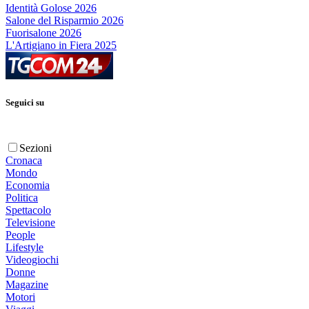
Identità Golose 2026
Salone del Risparmio 2026
Fuorisalone 2026
L'Artigiano in Fiera 2025
Seguici su
Sezioni
Cronaca
Mondo
Economia
Politica
Spettacolo
Televisione
People
Lifestyle
Videogiochi
Donne
Magazine
Motori