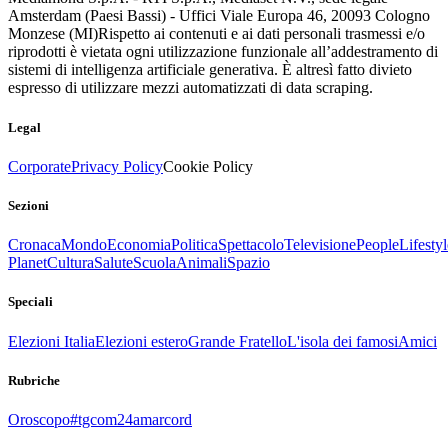
Amsterdam (Paesi Bassi) - Uffici Viale Europa 46, 20093 Cologno
Monzese (MI)
Rispetto ai contenuti e ai dati personali trasmessi e/o
riprodotti è vietata ogni utilizzazione funzionale all’addestramento di
sistemi di intelligenza artificiale generativa. È altresì fatto divieto
espresso di utilizzare mezzi automatizzati di data scraping.
Legal
Corporate
Privacy Policy
Cookie Policy
Sezioni
Cronaca
Mondo
Economia
Politica
Spettacolo
Televisione
People
Lifestyl
Planet
Cultura
Salute
Scuola
Animali
Spazio
Speciali
Elezioni Italia
Elezioni estero
Grande Fratello
L'isola dei famosi
Amici
Rubriche
Oroscopo
#tgcom24amarcord