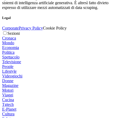
sistemi di intelligenza artificiale generativa. È altresì fatto divieto
espresso di utilizzare mezzi automatizzati di data scraping.
Legal
Corporate
Privacy Policy
Cookie Policy
Sezioni
Cronaca
Mondo
Economia
Politica
Spettacolo
Televisione
People
Lifestyle
Videogiochi
Donne
Magazine
Motori
Viaggi
Cucina
Tgtech
E-Planet
Cultura