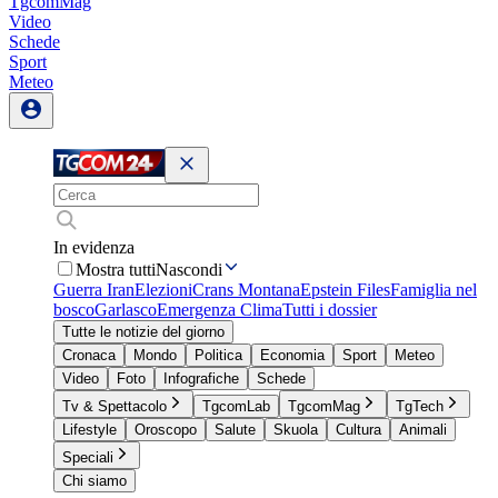
TgcomMag
Video
Schede
Sport
Meteo
In evidenza
Mostra tutti
Nascondi
Guerra Iran
Elezioni
Crans Montana
Epstein Files
Famiglia nel
bosco
Garlasco
Emergenza Clima
Tutti i dossier
Tutte le notizie del giorno
Cronaca
Mondo
Politica
Economia
Sport
Meteo
Video
Foto
Infografiche
Schede
Tv & Spettacolo
TgcomLab
TgcomMag
TgTech
Lifestyle
Oroscopo
Salute
Skuola
Cultura
Animali
Speciali
Chi siamo