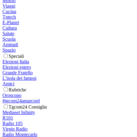
Motori
Viaggi
Cucina
Tgtech
E-Planet
Cultura
Salute
Scuola
Animali
Spazio
Speciali
Elezioni Italia
Elezioni estero
Grande Fratello
L'isola dei famosi
Amici
Rubriche
Oroscopo
#tgcom24amarcord
Tgcom24 Consiglia
Mediaset Infinity
R101
Radio 105
Virgin Radio
Radio Montecarlo