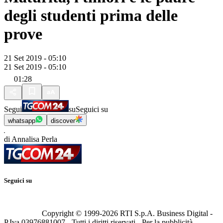
degli studenti prima delle
prove
21 Set 2019 - 05:10
21 Set 2019 - 05:10
01:28
Segui
su
Seguici su
whatsapp
discover
di Annalisa Perla
Seguici su
Copyright © 1999-
2026
RTI S.p.A. Business Digital -
P.Iva 03976881007 - Tutti i diritti riservati - Per la pubblicità