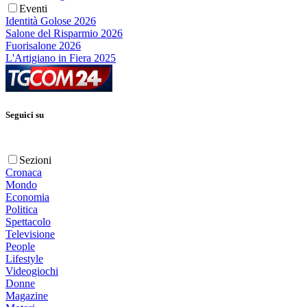
Eventi
Identità Golose 2026
Salone del Risparmio 2026
Fuorisalone 2026
L'Artigiano in Fiera 2025
Seguici su
Sezioni
Cronaca
Mondo
Economia
Politica
Spettacolo
Televisione
People
Lifestyle
Videogiochi
Donne
Magazine