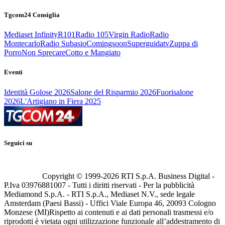
Tgcom24 Consiglia
Mediaset Infinity
R101
Radio 105
Virgin Radio
Radio
Montecarlo
Radio Subasio
Comingsoon
Superguidatv
Zuppa di
Porro
Non Sprecare
Cotto e Mangiato
Eventi
Identità Golose 2026
Salone del Risparmio 2026
Fuorisalone
2026
L'Artigiano in Fiera 2025
Seguici su
Copyright © 1999-
2026
RTI S.p.A. Business Digital -
P.Iva 03976881007 - Tutti i diritti riservati - Per la pubblicità
Mediamond S.p.A. - RTI S.p.A., Mediaset N.V., sede legale
Amsterdam (Paesi Bassi) - Uffici Viale Europa 46, 20093 Cologno
Monzese (MI)
Rispetto ai contenuti e ai dati personali trasmessi e/o
riprodotti è vietata ogni utilizzazione funzionale all’addestramento di