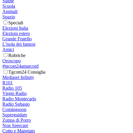
Salute
Scuola
Animali
Spazio
Speciali
Elezioni Italia
Elezioni estero
Grande Fratello
L'isola dei famosi
Amici
Rubriche
Oroscopo
#tgcom24amarcord
Tgcom24 Consiglia
Mediaset Infinity
R101
Radio 105
Virgin Radio
Radio Montecarlo
Radio Subasio
Comingsoon
Superguidatv
Zuppa di Porro
Non Sprecare
Cotto e Mangiato