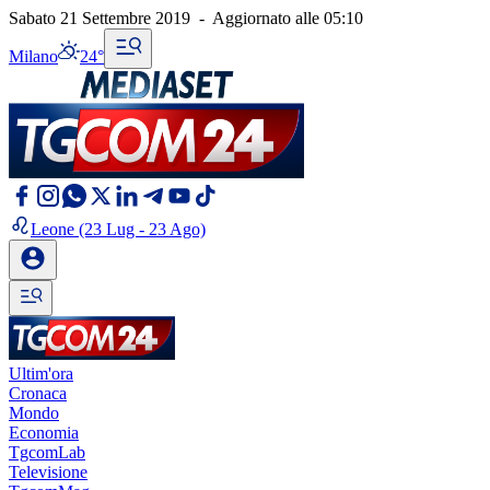
Sabato 21 Settembre 2019
-
Aggiornato alle
05:10
Milano
24°
Leone
(23 Lug - 23 Ago)
Ultim'ora
Cronaca
Mondo
Economia
TgcomLab
Televisione