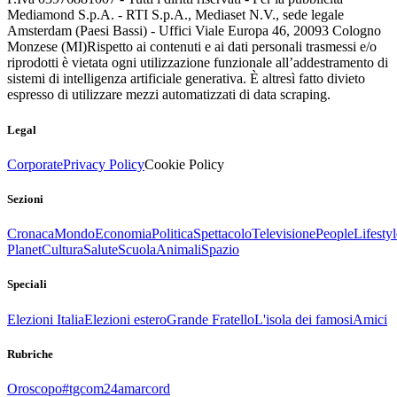
Mediamond S.p.A. - RTI S.p.A., Mediaset N.V., sede legale
Amsterdam (Paesi Bassi) - Uffici Viale Europa 46, 20093 Cologno
Monzese (MI)
Rispetto ai contenuti e ai dati personali trasmessi e/o
riprodotti è vietata ogni utilizzazione funzionale all’addestramento di
sistemi di intelligenza artificiale generativa. È altresì fatto divieto
espresso di utilizzare mezzi automatizzati di data scraping.
Legal
Corporate
Privacy Policy
Cookie Policy
Sezioni
Cronaca
Mondo
Economia
Politica
Spettacolo
Televisione
People
Lifestyl
Planet
Cultura
Salute
Scuola
Animali
Spazio
Speciali
Elezioni Italia
Elezioni estero
Grande Fratello
L'isola dei famosi
Amici
Rubriche
Oroscopo
#tgcom24amarcord