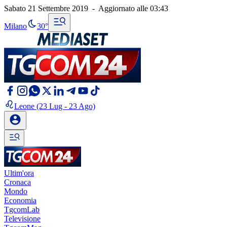
Sabato 21 Settembre 2019
-
Aggiornato alle
03:43
Milano
30°
Leone
(23 Lug - 23 Ago)
Ultim'ora
Cronaca
Mondo
Economia
TgcomLab
Televisione