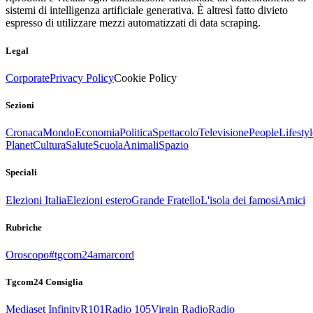
sistemi di intelligenza artificiale generativa. È altresì fatto divieto
espresso di utilizzare mezzi automatizzati di data scraping.
Legal
Corporate
Privacy Policy
Cookie Policy
Sezioni
Cronaca
Mondo
Economia
Politica
Spettacolo
Televisione
People
Lifestyl
Planet
Cultura
Salute
Scuola
Animali
Spazio
Speciali
Elezioni Italia
Elezioni estero
Grande Fratello
L'isola dei famosi
Amici
Rubriche
Oroscopo
#tgcom24amarcord
Tgcom24 Consiglia
Mediaset Infinity
R101
Radio 105
Virgin Radio
Radio