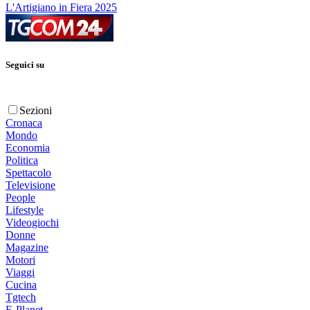
L'Artigiano in Fiera 2025
Seguici su
Sezioni
Cronaca
Mondo
Economia
Politica
Spettacolo
Televisione
People
Lifestyle
Videogiochi
Donne
Magazine
Motori
Viaggi
Cucina
Tgtech
E-Planet