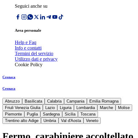
Seguici anche su
Area personale
Help e Faq
Info e contatti
Termini del servizio
Utilizzo dati e privacy
Cookie Policy
Cronaca
Cronaca
Abruzzo
Basilicata
Calabria
Campania
Emilia Romagna
Friuli Venezia Giulia
Lazio
Liguria
Lombardia
Marche
Molise
Piemonte
Puglia
Sardegna
Sicilia
Toscana
Trentino alto Adige
Umbria
Val d'Aosta
Veneto
Fermo, carabiniere accoltellato