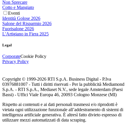
Non Sprecare
Cotto e Mangiato
Eventi
Identità Golose 2026
Salone del Risparmio 2026
Fuorisalone 2026
L'Artigiano in Fiera 2025
Legal
Corporate
Cookie Policy
Privacy Policy
Copyright © 1999-
2026
RTI S.p.A. Business Digital - P.Iva
03976881007 - Tutti i diritti riservati - Per la pubblicità Mediamond
S.p.A. - RTI S.p.A., Mediaset N.V., sede legale Amsterdam (Paesi
Bassi) - Uffici Viale Europa 46, 20093 Cologno Monzese (MI)
Rispetto ai contenuti e ai dati personali trasmessi e/o riprodotti è
vietata ogni utilizzazione funzionale all’addestramento di sistemi di
intelligenza artificiale generativa. È altresì fatto divieto espresso di
utilizzare mezzi automatizzati di data scraping.