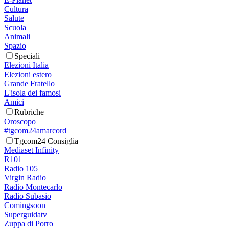
Cultura
Salute
Scuola
Animali
Spazio
Speciali
Elezioni Italia
Elezioni estero
Grande Fratello
L'isola dei famosi
Amici
Rubriche
Oroscopo
#tgcom24amarcord
Tgcom24 Consiglia
Mediaset Infinity
R101
Radio 105
Virgin Radio
Radio Montecarlo
Radio Subasio
Comingsoon
Superguidatv
Zuppa di Porro