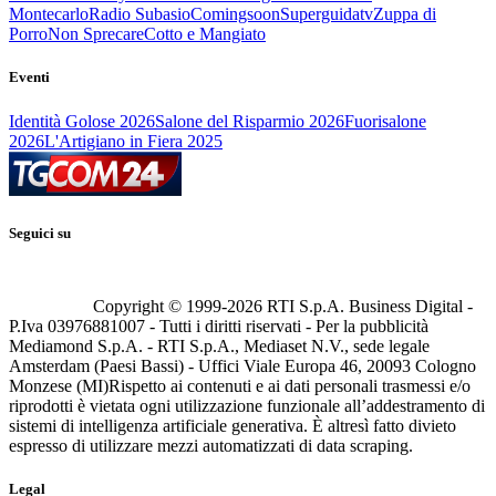
Montecarlo
Radio Subasio
Comingsoon
Superguidatv
Zuppa di
Porro
Non Sprecare
Cotto e Mangiato
Eventi
Identità Golose 2026
Salone del Risparmio 2026
Fuorisalone
2026
L'Artigiano in Fiera 2025
Seguici su
Copyright © 1999-
2026
RTI S.p.A. Business Digital -
P.Iva 03976881007 - Tutti i diritti riservati - Per la pubblicità
Mediamond S.p.A. - RTI S.p.A., Mediaset N.V., sede legale
Amsterdam (Paesi Bassi) - Uffici Viale Europa 46, 20093 Cologno
Monzese (MI)
Rispetto ai contenuti e ai dati personali trasmessi e/o
riprodotti è vietata ogni utilizzazione funzionale all’addestramento di
sistemi di intelligenza artificiale generativa. È altresì fatto divieto
espresso di utilizzare mezzi automatizzati di data scraping.
Legal