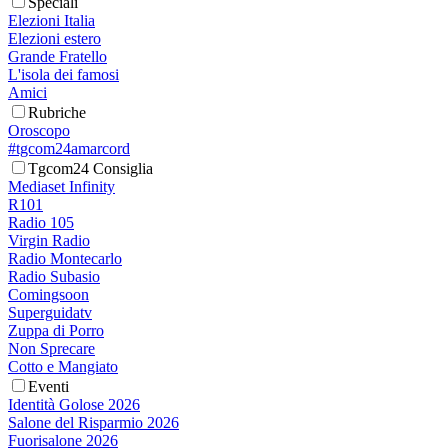
Speciali
Elezioni Italia
Elezioni estero
Grande Fratello
L'isola dei famosi
Amici
Rubriche
Oroscopo
#tgcom24amarcord
Tgcom24 Consiglia
Mediaset Infinity
R101
Radio 105
Virgin Radio
Radio Montecarlo
Radio Subasio
Comingsoon
Superguidatv
Zuppa di Porro
Non Sprecare
Cotto e Mangiato
Eventi
Identità Golose 2026
Salone del Risparmio 2026
Fuorisalone 2026