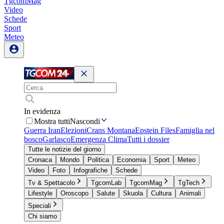
TgcomMag
Video
Schede
Sport
Meteo
In evidenza
Mostra tutti
Nascondi
Guerra Iran
Elezioni
Crans Montana
Epstein Files
Famiglia nel
bosco
Garlasco
Emergenza Clima
Tutti i dossier
Tutte le notizie del giorno
Cronaca
Mondo
Politica
Economia
Sport
Meteo
Video
Foto
Infografiche
Schede
Tv & Spettacolo
TgcomLab
TgcomMag
TgTech
Lifestyle
Oroscopo
Salute
Skuola
Cultura
Animali
Speciali
Chi siamo