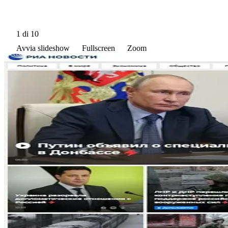
1
di 10
Avvia slideshow
Fullscreen
Zoom