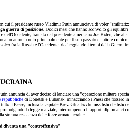
n cui il presidente russo Vladimir Putin annunciava di voler "smilitariz
nga guerra di posizione
. Dodici mesi che hanno sconvolto gli equilibri
 e dell'Occidente, trainato dal presidente americano Joe Biden, che alla vi
fino a un anno fa noto principalmente per il suo passato da attore comico 
olco fra la Russia e l'Occidente, riecheggiando i tempi della Guerra fred
L'UCRAINA
Putin annuncia di aver deciso di lanciare una "operazione militare special
e repubbliche
di Donetsk e Luhansk, minacciando i Paesi che fossero in
 tutto il Paese, inclusa la capitale Kiev. Gli attacchi missilistici balistic
 promulgando la legge marziale, interrompendo i rapporti diplomatici co
lla strenua resistenza delle forze armate ucraine.
ssi diventa una "controffensiva"