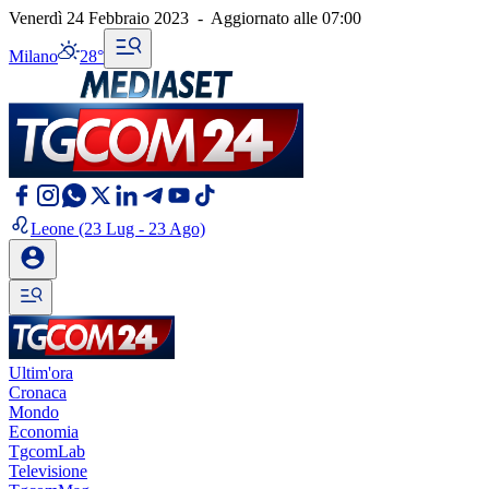
Venerdì 24 Febbraio 2023
-
Aggiornato alle
07:00
Milano
28°
Leone
(23 Lug - 23 Ago)
Ultim'ora
Cronaca
Mondo
Economia
TgcomLab
Televisione