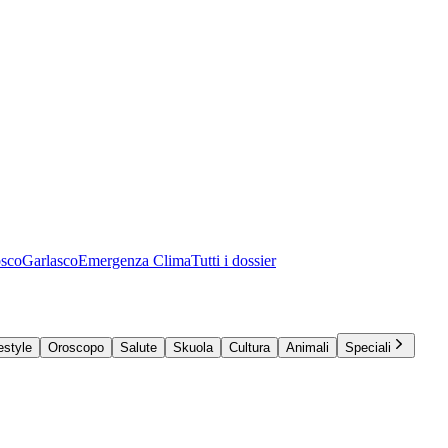
osco
Garlasco
Emergenza Clima
Tutti i dossier
estyle
Oroscopo
Salute
Skuola
Cultura
Animali
Speciali