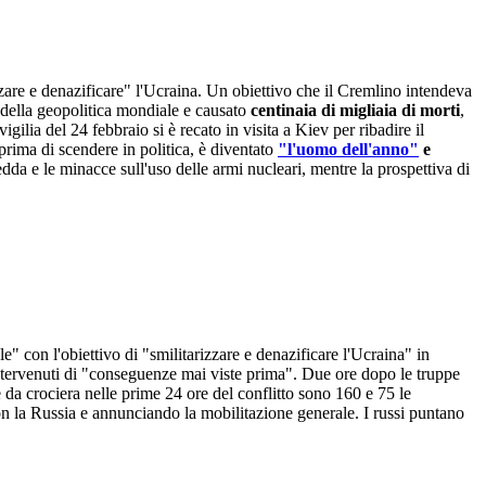
zare e denazificare" l'Ucraina. Un obiettivo che il Cremlino intendeva
 della geopolitica mondiale e causato
centinaia di migliaia di morti
,
gilia del 24 febbraio si è recato in visita a Kiev per ribadire il
prima di scendere in politica, è diventato
"l'uomo dell'anno"
e
da e le minacce sull'uso delle armi nucleari, mentre la prospettiva di
e" con l'obiettivo di "smilitarizzare e denazificare l'Ucraina" in
tervenuti di "conseguenze mai viste prima". Due ore dopo le truppe
i e da crociera nelle prime 24 ore del conflitto sono 160 e 75 le
n la Russia e annunciando la mobilitazione generale. I russi puntano