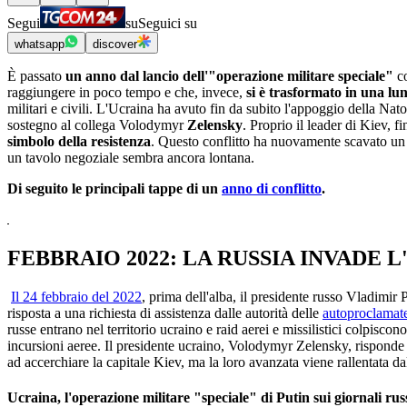
Segui
su
Seguici su
whatsapp
discover
È passato
un anno dal lancio dell'"operazione militare speciale"
co
raggiungere in poco tempo e che, invece,
si è trasformato in una lu
militari e civili. L'Ucraina ha avuto fin da subito l'appoggio della Nato
sostegno al collega Volodymyr
Zelensky
. Proprio il leader di Kiev, 
simbolo della resistenza
. Questo conflitto ha nuovamente scavato un s
un tavolo negoziale sembra ancora lontana.
Di seguito le principali tappe di un
anno di conflitto
.
FEBBRAIO 2022: LA RUSSIA INVADE 
Il 24 febbraio del 2022
, prima dell'alba, il presidente russo Vladimir 
risposta a una richiesta di assistenza dalle autorità delle
autoproclamat
russe entrano nel territorio ucraino e raid aerei e missilistici colpiscono
incursioni aeree. Il presidente ucraino, Volodymyr Zelensky, risponde
ad accerchiare la capitale Kiev, ma la loro avanzata viene rallentata da
Ucraina, l'operazione militare "speciale" di Putin sui giornali ru