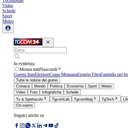
TgcomMag
Video
Schede
Sport
Meteo
In evidenza
Mostra tutti
Nascondi
Guerra Iran
Elezioni
Crans Montana
Epstein Files
Famiglia nel b
Tutte le notizie del giorno
Cronaca
Mondo
Politica
Economia
Sport
Meteo
Video
Foto
Infografiche
Schede
Tv & Spettacolo
TgcomLab
TgcomMag
TgTech
Lif
Chi siamo
Seguici anche su