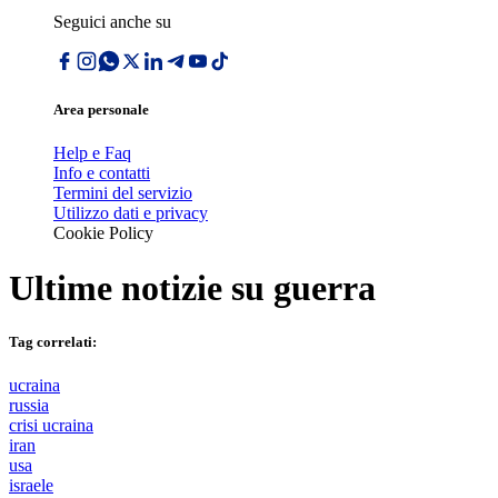
Seguici anche su
Area personale
Help e Faq
Info e contatti
Termini del servizio
Utilizzo dati e privacy
Cookie Policy
Ultime notizie su
guerra
Tag correlati:
ucraina
russia
crisi ucraina
iran
usa
israele