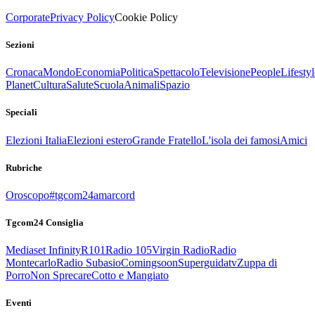
Corporate
Privacy Policy
Cookie Policy
Sezioni
Cronaca
Mondo
Economia
Politica
Spettacolo
Televisione
People
Lifestyl
Planet
Cultura
Salute
Scuola
Animali
Spazio
Speciali
Elezioni Italia
Elezioni estero
Grande Fratello
L'isola dei famosi
Amici
Rubriche
Oroscopo
#tgcom24amarcord
Tgcom24 Consiglia
Mediaset Infinity
R101
Radio 105
Virgin Radio
Radio
Montecarlo
Radio Subasio
Comingsoon
Superguidatv
Zuppa di
Porro
Non Sprecare
Cotto e Mangiato
Eventi