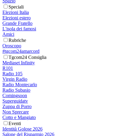
Spazio
Speciali
Elezioni Italia
Elezioni estero
Grande Fratello
L'isola dei famosi
Amici
Rubriche
Oroscopo
#tgcom24amarcord
Tgcom24 Consiglia
Mediaset Infinity
R101
Radio 105
Virgin Radio
Radio Montecarlo
Radio Subasio
Comingsoon
Superguidatv
Zuppa di Porro
Non Sprecare
Cotto e Mangiato
Eventi
Identità Golose 2026
Salone del Risparmio 2026