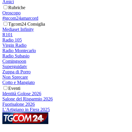
Amici
Rubriche
Oroscopo
#tgcom24amarcord
Tgcom24 Consiglia
Mediaset Infinity
R101
Radio 105
Virgin Radio
Radio Montecarlo
Radio Subasio
Comingsoon
Superguidatv
Zuppa di Porro
Non Sprecare
Cotto e Mangiato
Eventi
Identità Golose 2026
Salone del Risparmio 2026
Fuorisalone 2026
L'Artigiano in Fiera 2025