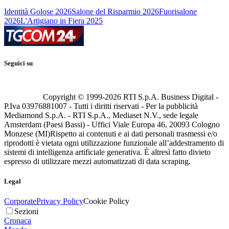
Identità Golose 2026
Salone del Risparmio 2026
Fuorisalone
2026
L'Artigiano in Fiera 2025
Seguici su
Copyright © 1999-
2026
RTI S.p.A. Business Digital -
P.Iva 03976881007 - Tutti i diritti riservati - Per la pubblicità
Mediamond S.p.A. - RTI S.p.A., Mediaset N.V., sede legale
Amsterdam (Paesi Bassi) - Uffici Viale Europa 46, 20093 Cologno
Monzese (MI)
Rispetto ai contenuti e ai dati personali trasmessi e/o
riprodotti è vietata ogni utilizzazione funzionale all’addestramento di
sistemi di intelligenza artificiale generativa. È altresì fatto divieto
espresso di utilizzare mezzi automatizzati di data scraping.
Legal
Corporate
Privacy Policy
Cookie Policy
Sezioni
Cronaca