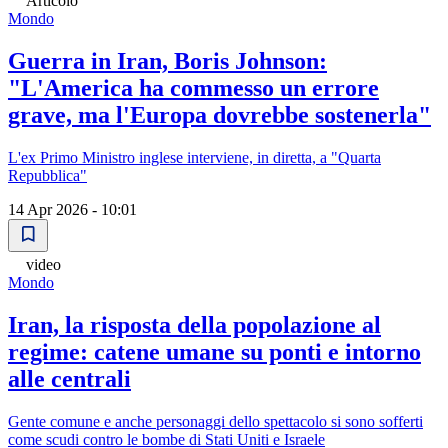
Articolo
Mondo
Guerra in Iran, Boris Johnson:
"L'America ha commesso un errore
grave, ma l'Europa dovrebbe sostenerla"
L'ex Primo Ministro inglese interviene, in diretta, a "Quarta
Repubblica"
14 Apr 2026 - 10:01
video
Mondo
Iran, la risposta della popolazione al
regime: catene umane su ponti e intorno
alle centrali
Gente comune e anche personaggi dello spettacolo si sono sofferti
come scudi contro le bombe di Stati Uniti e Israele