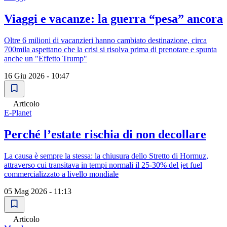
Viaggi e vacanze: la guerra “pesa” ancora
Oltre 6 milioni di vacanzieri hanno cambiato destinazione, circa
700mila aspettano che la crisi si risolva prima di prenotare e spunta
anche un "Effetto Trump"
16 Giu 2026 - 10:47
Articolo
E-Planet
Perché l’estate rischia di non decollare
La causa è sempre la stessa: la chiusura dello Stretto di Hormuz,
attraverso cui transitava in tempi normali il 25-30% del jet fuel
commercializzato a livello mondiale
05 Mag 2026 - 11:13
Articolo