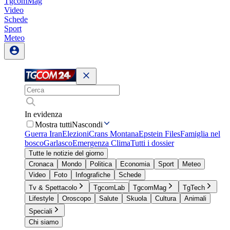
TgcomMag
Video
Schede
Sport
Meteo
In evidenza
Mostra tutti
Nascondi
Guerra Iran
Elezioni
Crans Montana
Epstein Files
Famiglia nel
bosco
Garlasco
Emergenza Clima
Tutti i dossier
Tutte le notizie del giorno
Cronaca
Mondo
Politica
Economia
Sport
Meteo
Video
Foto
Infografiche
Schede
Tv & Spettacolo
TgcomLab
TgcomMag
TgTech
Lifestyle
Oroscopo
Salute
Skuola
Cultura
Animali
Speciali
Chi siamo