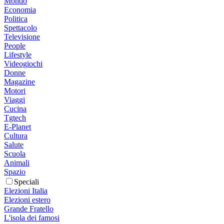
Mondo
Economia
Politica
Spettacolo
Televisione
People
Lifestyle
Videogiochi
Donne
Magazine
Motori
Viaggi
Cucina
Tgtech
E-Planet
Cultura
Salute
Scuola
Animali
Spazio
Speciali
Elezioni Italia
Elezioni estero
Grande Fratello
L'isola dei famosi