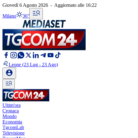
Giovedì 6 Agosto 2026
-
Aggiornato alle
16:22
Milano
36°
Leone
(23 Lug - 23 Ago)
Ultim'ora
Cronaca
Mondo
Economia
TgcomLab
Televisione