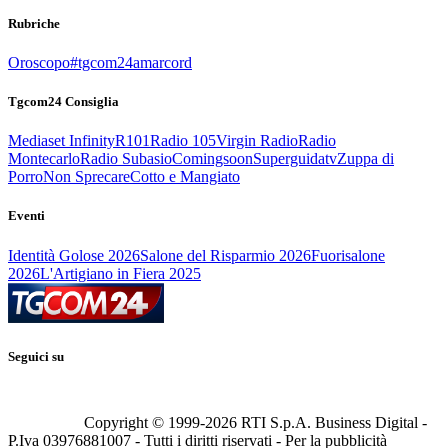
Rubriche
Oroscopo
#tgcom24amarcord
Tgcom24 Consiglia
Mediaset Infinity
R101
Radio 105
Virgin Radio
Radio
Montecarlo
Radio Subasio
Comingsoon
Superguidatv
Zuppa di
Porro
Non Sprecare
Cotto e Mangiato
Eventi
Identità Golose 2026
Salone del Risparmio 2026
Fuorisalone
2026
L'Artigiano in Fiera 2025
Seguici su
Copyright © 1999-
2026
RTI S.p.A. Business Digital -
P.Iva 03976881007 - Tutti i diritti riservati - Per la pubblicità