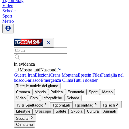
TgcomMag
Video
Schede
Sport
Meteo
In evidenza
Mostra tutti
Nascondi
Guerra Iran
Elezioni
Crans Montana
Epstein Files
Famiglia nel
bosco
Garlasco
Emergenza Clima
Tutti i dossier
Tutte le notizie del giorno
Cronaca
Mondo
Politica
Economia
Sport
Meteo
Video
Foto
Infografiche
Schede
Tv & Spettacolo
TgcomLab
TgcomMag
TgTech
Lifestyle
Oroscopo
Salute
Skuola
Cultura
Animali
Speciali
Chi siamo