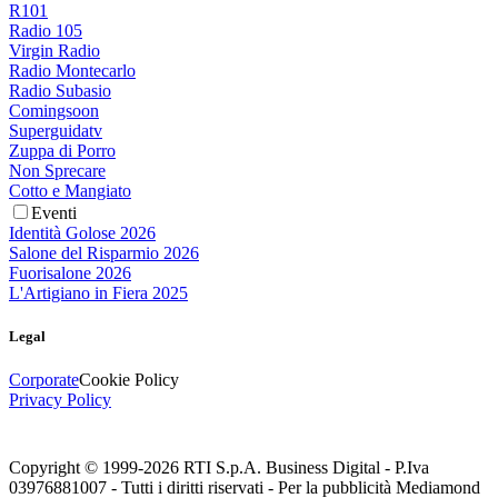
R101
Radio 105
Virgin Radio
Radio Montecarlo
Radio Subasio
Comingsoon
Superguidatv
Zuppa di Porro
Non Sprecare
Cotto e Mangiato
Eventi
Identità Golose 2026
Salone del Risparmio 2026
Fuorisalone 2026
L'Artigiano in Fiera 2025
Legal
Corporate
Cookie Policy
Privacy Policy
Copyright © 1999-
2026
RTI S.p.A. Business Digital - P.Iva
03976881007 - Tutti i diritti riservati - Per la pubblicità Mediamond