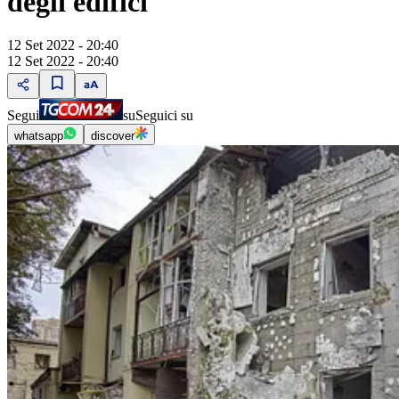
degli edifici"
12 Set 2022 - 20:40
12 Set 2022 - 20:40
Segui
su
Seguici su
whatsapp
discover