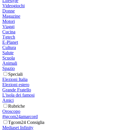
Lifestyle
Videogiochi
Donne
Magazine
Motori
Viaggi
Cucina
Tgtech
E-Planet
Cultura
Salute
Scuola
Animali
Spazio
Speciali
Elezioni Italia
Elezioni estero
Grande Fratello
L'isola dei famosi
Amici
Rubriche
Oroscopo
#tgcom24amarcord
Tgcom24 Consiglia
Mediaset Infinity