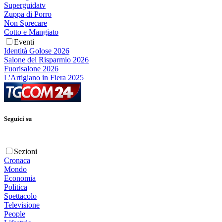
Superguidatv
Zuppa di Porro
Non Sprecare
Cotto e Mangiato
Eventi
Identità Golose 2026
Salone del Risparmio 2026
Fuorisalone 2026
L'Artigiano in Fiera 2025
Seguici su
Sezioni
Cronaca
Mondo
Economia
Politica
Spettacolo
Televisione
People