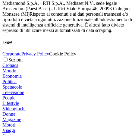
Mediamond S.p.A. - RTI S.p.A., Mediaset N.V., sede legale
Amsterdam (Paesi Bassi) - Uffici Viale Europa 46, 20093 Cologno
Monzese (MI)
Rispetto ai contenuti e ai dati personali trasmessi e/o
riprodotti è vietata ogni utilizzazione funzionale all’addestramento di
sistemi di intelligenza artificiale generativa. È altresì fatto divieto
espresso di utilizzare mezzi automatizzati di data scraping.
Legal
Corporate
Privacy Policy
Cookie Policy
Sezioni
Cronaca
Mondo
Economia
Politica
Spettacolo
Televisione
People
Lifestyle
Videogiochi
Donne
Magazine
Motori
Viaggi