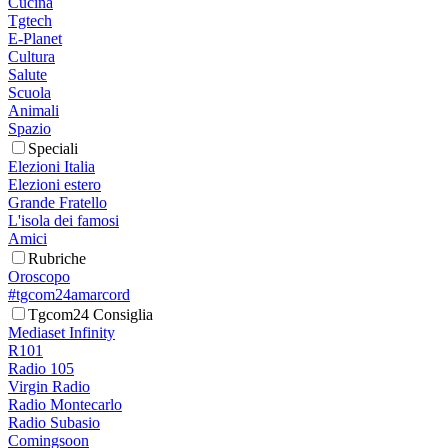
Cucina
Tgtech
E-Planet
Cultura
Salute
Scuola
Animali
Spazio
Speciali
Elezioni Italia
Elezioni estero
Grande Fratello
L'isola dei famosi
Amici
Rubriche
Oroscopo
#tgcom24amarcord
Tgcom24 Consiglia
Mediaset Infinity
R101
Radio 105
Virgin Radio
Radio Montecarlo
Radio Subasio
Comingsoon