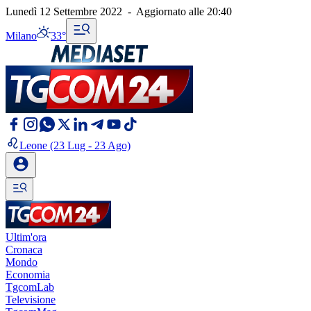
Lunedì 12 Settembre 2022
-
Aggiornato alle
20:40
Milano
33°
Leone
(23 Lug - 23 Ago)
Ultim'ora
Cronaca
Mondo
Economia
TgcomLab
Televisione