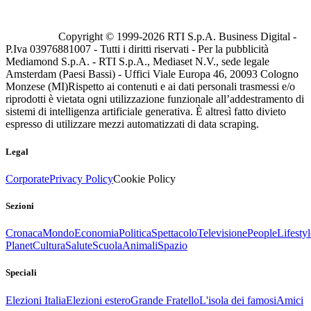
Copyright © 1999-
2026
RTI S.p.A. Business Digital -
P.Iva 03976881007 - Tutti i diritti riservati - Per la pubblicità
Mediamond S.p.A. - RTI S.p.A., Mediaset N.V., sede legale
Amsterdam (Paesi Bassi) - Uffici Viale Europa 46, 20093 Cologno
Monzese (MI)
Rispetto ai contenuti e ai dati personali trasmessi e/o
riprodotti è vietata ogni utilizzazione funzionale all’addestramento di
sistemi di intelligenza artificiale generativa. È altresì fatto divieto
espresso di utilizzare mezzi automatizzati di data scraping.
Legal
Corporate
Privacy Policy
Cookie Policy
Sezioni
Cronaca
Mondo
Economia
Politica
Spettacolo
Televisione
People
Lifestyl
Planet
Cultura
Salute
Scuola
Animali
Spazio
Speciali
Elezioni Italia
Elezioni estero
Grande Fratello
L'isola dei famosi
Amici