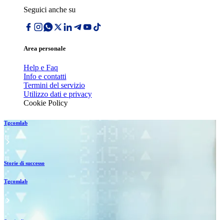
Seguici anche su
Area personale
Help e Faq
Info e contatti
Termini del servizio
Utilizzo dati e privacy
Cookie Policy
Tgcomlab
Storie di successo
Tgcomlab