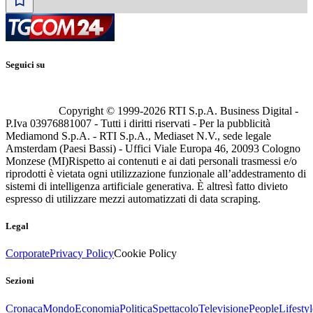
Seguici su
Copyright © 1999-
2026
RTI S.p.A. Business Digital -
P.Iva 03976881007 - Tutti i diritti riservati - Per la pubblicità
Mediamond S.p.A. - RTI S.p.A., Mediaset N.V., sede legale
Amsterdam (Paesi Bassi) - Uffici Viale Europa 46, 20093 Cologno
Monzese (MI)
Rispetto ai contenuti e ai dati personali trasmessi e/o
riprodotti è vietata ogni utilizzazione funzionale all’addestramento di
sistemi di intelligenza artificiale generativa. È altresì fatto divieto
espresso di utilizzare mezzi automatizzati di data scraping.
Legal
Corporate
Privacy Policy
Cookie Policy
Sezioni
Cronaca
Mondo
Economia
Politica
Spettacolo
Televisione
People
Lifestyl