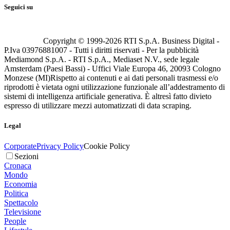
Seguici su
Copyright © 1999-
2026
RTI S.p.A. Business Digital -
P.Iva 03976881007 - Tutti i diritti riservati - Per la pubblicità
Mediamond S.p.A. - RTI S.p.A., Mediaset N.V., sede legale
Amsterdam (Paesi Bassi) - Uffici Viale Europa 46, 20093 Cologno
Monzese (MI)
Rispetto ai contenuti e ai dati personali trasmessi e/o
riprodotti è vietata ogni utilizzazione funzionale all’addestramento di
sistemi di intelligenza artificiale generativa. È altresì fatto divieto
espresso di utilizzare mezzi automatizzati di data scraping.
Legal
Corporate
Privacy Policy
Cookie Policy
Sezioni
Cronaca
Mondo
Economia
Politica
Spettacolo
Televisione
People