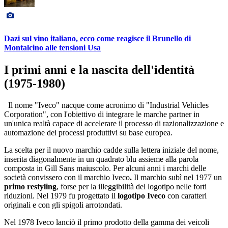
Dazi sul vino italiano, ecco come reagisce il Brunello di
Montalcino alle tensioni Usa
I primi anni e la nascita dell'identità
(1975-1980)
Il nome "Iveco" nacque come acronimo di "Industrial Vehicles
Corporation", con l'obiettivo di integrare le marche partner in
un'unica realtà capace di accelerare il processo di razionalizzazione e
automazione dei processi produttivi su base europea.
La scelta per il nuovo marchio cadde sulla lettera iniziale del nome,
inserita diagonalmente in un quadrato blu assieme alla parola
composta in Gill Sans maiuscolo. Per alcuni anni i marchi delle
società convissero con il marchio Iveco
.
Il marchio subì nel 1977 un
primo restyling
, forse per la illeggibilità del logotipo nelle forti
riduzioni. Nel 1979 fu progettato il
logotipo Iveco
con caratteri
originali e con gli spigoli arrotondati.
Nel 1978 Iveco lanciò il primo prodotto della gamma dei veicoli