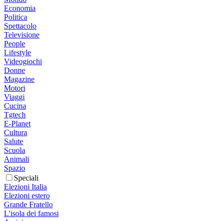
Economia
Politica
Spettacolo
Televisione
People
Lifestyle
Videogiochi
Donne
Magazine
Motori
Viaggi
Cucina
Tgtech
E-Planet
Cultura
Salute
Scuola
Animali
Spazio
Speciali
Elezioni Italia
Elezioni estero
Grande Fratello
L'isola dei famosi