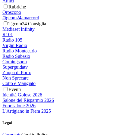
Amici
Rubriche
Oroscopo
#tgcom24amarcord
Tgcom24 Consiglia
Mediaset Infinity
R101
Radio 105
Virgin Radio
Radio Montecarlo
Radio Subasio
Comingsoon
Superguidatv
Zuppa di Porro
Non Sprecare
Cotto e Mangiato
Eventi
Identità Golose 2026
Salone del Risparmio 2026
Fuorisalone 2026
L'Artigiano in Fiera 2025
Legal
Corporate
Cookie Policy