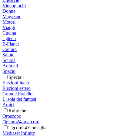
Lifestyle
Videogiochi
Donne
Magazine
Motori
Viaggi
Cucina
Tgtech
E-Planet
Cultura
Salute
Scuola
Animali
Spazio
Speciali
Elezioni Italia
Elezioni estero
Grande Fratello
L'isola dei famosi
Amici
Rubriche
Oroscopo
#tgcom24amarcord
Tgcom24 Consiglia
Mediaset Infinity