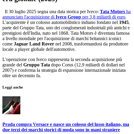
Il 30 luglio 2025 segna una data storica per Iveco:
Tata Motors
ha
annunciato l'acquisizione di
Iveco Group
per 3,8 miliardi di euro
.
L'acquirente è un colosso
automobilistico indiano fondato nel
1945
,
parte del Gruppo Tata, uno dei conglomerati industriali più antichi e
prestigiosi dell'India, nato nel 1868. Tata Motors è diventata famosa
a livello mondiale per l'acquisizione di marchi britannici iconici
come
Jaguar Land Rover
nel 2008, trasformandosi da produttore
locale a player globale dell'automotive.
L'operazione con Iveco rappresenta la seconda acquisizione più
grande del
Gruppo Tata
dopo Corus (12,9 miliardi di dollari nel
2007) e conferma la strategia di espansione internazionale iniziata
oltre un decennio fa.
Leggi anche
Prada compra Versace e nasce un colosso del lusso italiano, ma
due terzi dei marchi storici di moda sono in mani straniere