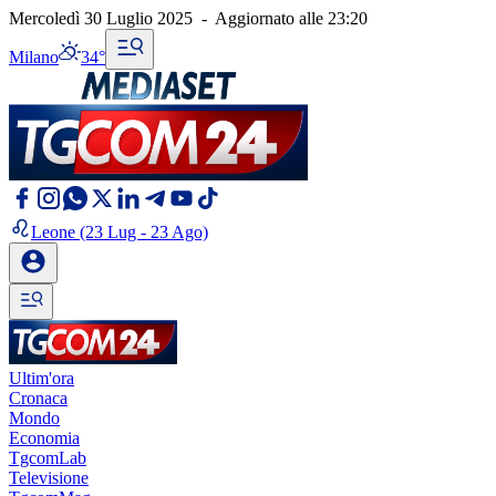
Mercoledì 30 Luglio 2025
-
Aggiornato alle
23:20
Milano
34°
Leone
(23 Lug - 23 Ago)
Ultim'ora
Cronaca
Mondo
Economia
TgcomLab
Televisione