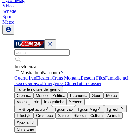
TgcomMag
Video
Schede
Sport
Meteo
In evidenza
Mostra tutti
Nascondi
Guerra Iran
Elezioni
Crans Montana
Epstein Files
Famiglia nel
bosco
Garlasco
Emergenza Clima
Tutti i dossier
Tutte le notizie del giorno
Cronaca
Mondo
Politica
Economia
Sport
Meteo
Video
Foto
Infografiche
Schede
Tv & Spettacolo
TgcomLab
TgcomMag
TgTech
Lifestyle
Oroscopo
Salute
Skuola
Cultura
Animali
Speciali
Chi siamo