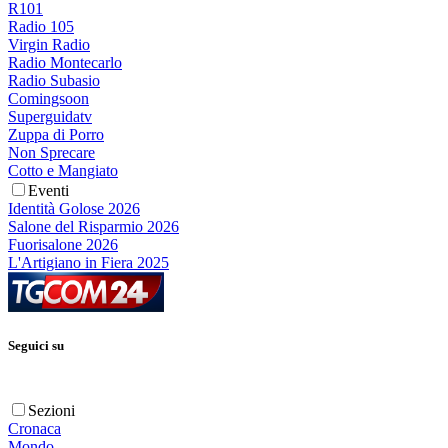
R101
Radio 105
Virgin Radio
Radio Montecarlo
Radio Subasio
Comingsoon
Superguidatv
Zuppa di Porro
Non Sprecare
Cotto e Mangiato
Eventi
Identità Golose 2026
Salone del Risparmio 2026
Fuorisalone 2026
L'Artigiano in Fiera 2025
Seguici su
Sezioni
Cronaca
Mondo