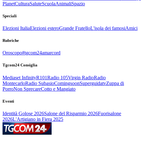
Planet
Cultura
Salute
Scuola
Animali
Spazio
Speciali
Elezioni Italia
Elezioni estero
Grande Fratello
L'isola dei famosi
Amici
Rubriche
Oroscopo
#tgcom24amarcord
Tgcom24 Consiglia
Mediaset Infinity
R101
Radio 105
Virgin Radio
Radio
Montecarlo
Radio Subasio
Comingsoon
Superguidatv
Zuppa di
Porro
Non Sprecare
Cotto e Mangiato
Eventi
Identità Golose 2026
Salone del Risparmio 2026
Fuorisalone
2026
L'Artigiano in Fiera 2025