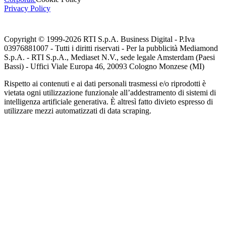
Privacy Policy
Copyright © 1999-
2026
RTI S.p.A. Business Digital - P.Iva
03976881007 - Tutti i diritti riservati - Per la pubblicità Mediamond
S.p.A. - RTI S.p.A., Mediaset N.V., sede legale Amsterdam (Paesi
Bassi) - Uffici Viale Europa 46, 20093 Cologno Monzese (MI)
Rispetto ai contenuti e ai dati personali trasmessi e/o riprodotti è
vietata ogni utilizzazione funzionale all’addestramento di sistemi di
intelligenza artificiale generativa. È altresì fatto divieto espresso di
utilizzare mezzi automatizzati di data scraping.