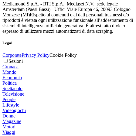
Mediamond S.p.A. - RTI S.p.A., Mediaset N.V., sede legale
Amsterdam (Paesi Bassi) - Uffici Viale Europa 46, 20093 Cologno
Monzese (MI)
Rispetto ai contenuti e ai dati personali trasmessi e/o
riprodotti è vietata ogni utilizzazione funzionale all’addestramento di
sistemi di intelligenza artificiale generativa. È altresì fatto divieto
espresso di utilizzare mezzi automatizzati di data scraping.
Legal
Corporate
Privacy Policy
Cookie Policy
Sezioni
Cronaca
Mondo
Economia
Politica
Spettacolo
Televisione
People
Lifestyle
Videogiochi
Donne
Magazine
Motori
Viaggi