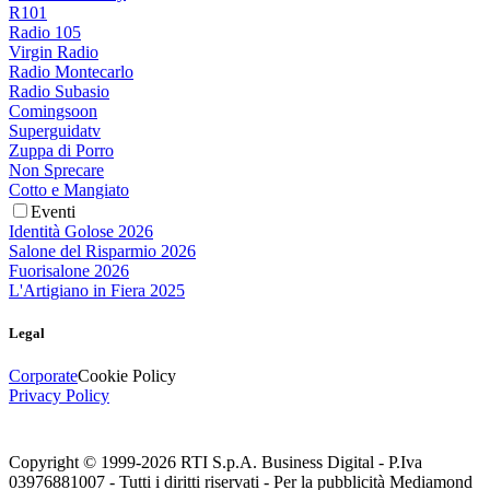
R101
Radio 105
Virgin Radio
Radio Montecarlo
Radio Subasio
Comingsoon
Superguidatv
Zuppa di Porro
Non Sprecare
Cotto e Mangiato
Eventi
Identità Golose 2026
Salone del Risparmio 2026
Fuorisalone 2026
L'Artigiano in Fiera 2025
Legal
Corporate
Cookie Policy
Privacy Policy
Copyright © 1999-
2026
RTI S.p.A. Business Digital - P.Iva
03976881007 - Tutti i diritti riservati - Per la pubblicità Mediamond