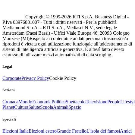
Copyright © 1999-
2026
RTI S.p.A. Business Digital -
P.Iva 03976881007 - Tutti i diritti riservati - Per la pubblicità
Mediamond S.p.A. - RTI S.p.A., Mediaset N.V., sede legale
Amsterdam (Paesi Bassi) - Uffici Viale Europa 46, 20093 Cologno
Monzese (MI)
Rispetto ai contenuti e ai dati personali trasmessi e/o
riprodotti è vietata ogni utilizzazione funzionale all’addestramento di
sistemi di intelligenza artificiale generativa. È altresì fatto divieto
espresso di utilizzare mezzi automatizzati di data scraping.
Legal
Corporate
Privacy Policy
Cookie Policy
Sezioni
Cronaca
Mondo
Economia
Politica
Spettacolo
Televisione
People
Lifestyl
Planet
Cultura
Salute
Scuola
Animali
Spazio
Speciali
Elezioni Italia
Elezioni estero
Grande Fratello
L'isola dei famosi
Amici