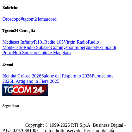
Rubriche
Oroscopo
#tgcom24amarcord
Tgcom24 Consiglia
Mediaset Infinity
R101
Radio 105
Virgin Radio
Radio
Montecarlo
Radio Subasio
Comingsoon
Superguidatv
Zuppa di
Porro
Non Sprecare
Cotto e Mangiato
Eventi
Identità Golose 2026
Salone del Risparmio 2026
Fuorisalone
2026
L'Artigiano in Fiera 2025
Seguici su
Copyright © 1999-
2026
RTI S.p.A. Business Digital -
P.Iva 03976881007 - Tutti i diritti riservati - Per la pubblicità