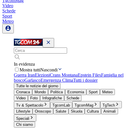
TgcomMag
Video
Schede
Sport
Meteo
In evidenza
Mostra tutti
Nascondi
Guerra Iran
Elezioni
Crans Montana
Epstein Files
Famiglia nel
bosco
Garlasco
Emergenza Clima
Tutti i dossier
Tutte le notizie del giorno
Cronaca
Mondo
Politica
Economia
Sport
Meteo
Video
Foto
Infografiche
Schede
Tv & Spettacolo
TgcomLab
TgcomMag
TgTech
Lifestyle
Oroscopo
Salute
Skuola
Cultura
Animali
Speciali
Chi siamo