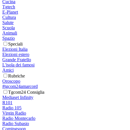
Cucina
Tgtech
E-Planet
Cultura
Salute
Scuola
Animali
Spazio
Speciali
Elezioni Italia
Elezioni estero
Grande Fratello
L'isola dei famosi
Amici
Rubriche
Oroscopo
#tgcom24amarcord
Tgcom24 Consiglia
Mediaset Infinity
R101
Radio 105
Virgin Radio
Radio Montecarlo
Radio Subasio
Comingsoon