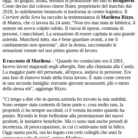
oggi, 30 giugno, infatti, termina la produzione nel sito di
Brugherio
.
Come deciso dal colosso cinese Haier, proprietario del marchio dal
2018, lo stabilimento brianzolo si trasforma in centro logistico. Il
Corriere della Sera
ha raccolto la testimonianza di
Marilena Rizzo
,
di Matera, che ci lavora da 24 anni: "Non ero mai stata in fabbrica, il
rumore mi aveva colpito subito. Il viavai di operai, centinaia di
persone, i macchinari. La sensazione di essere capitata in una grande
azienda. Mancherà tutto, ma è bene guardare avanti, a me il
cambiamento non spaventa", dice la donna, raccontando le
sensazioni vissute nel suo primo giorno di lavoro.
Il racconto di Marilena -
"Quando ho cominciato era il 2001,
facevo lavori stagionali negli alberghi, fino alla chiamata alla Candy.
La maggior parte del personale, all'epoca, andava in pensione. Era
una fase di rinnovo totale della forza lavoro. È stato come crescere
in una seconda famiglia: eravamo giovani neoassunti, più o meno
della stessa età", aggiunge Rizzo.
"Ci tengo a dire che in questa azienda ho trovato la mia stabilità.
Sono sempre stata contenta di farne parte e, cosa molto rara, la
proprietà ci ha sempre ascoltati; ci è venuta incontro quando ha
potuto. Ricordo le feste bellissime alla presentazione dei nuovi
prodotti, le iniziative benefiche. Ma ci sono stati anche periodi di
incertezza, di preoccupazione, in cui ci sentivamo tutti in bilico.
Oggi siamo pochi, ora ho legato con certi colleghi che anni fa
conoscevo solo di vista", spiega Marilena.