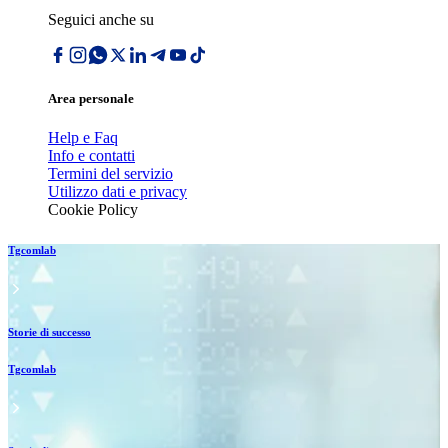
Seguici anche su
Area personale
Help e Faq
Info e contatti
Termini del servizio
Utilizzo dati e privacy
Cookie Policy
Tgcomlab
Storie di successo
Tgcomlab