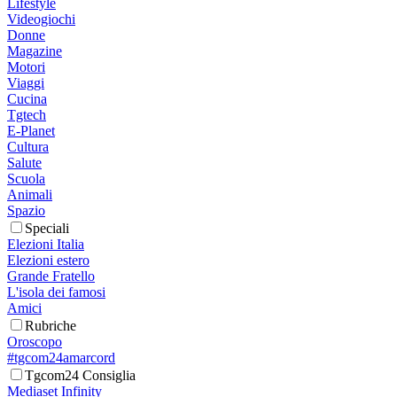
Lifestyle
Videogiochi
Donne
Magazine
Motori
Viaggi
Cucina
Tgtech
E-Planet
Cultura
Salute
Scuola
Animali
Spazio
Speciali
Elezioni Italia
Elezioni estero
Grande Fratello
L'isola dei famosi
Amici
Rubriche
Oroscopo
#tgcom24amarcord
Tgcom24 Consiglia
Mediaset Infinity