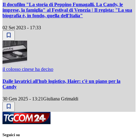
Il docufilm "La storia di Peppino Fumagalli. La Candy, le
imprese, la famiglia" al Festival di Venezia | Il regista: "La sua
biografia è, in fondo, quella dell'Italia"
02 Set 2023 - 17:33
il colosso cinese ha deciso
Dalle lavatrici all'hub logistico, Haier: c'è un piano per la
Candy
30 Gen 2025 - 13:21
Giuliana Grimaldi
Seguici su