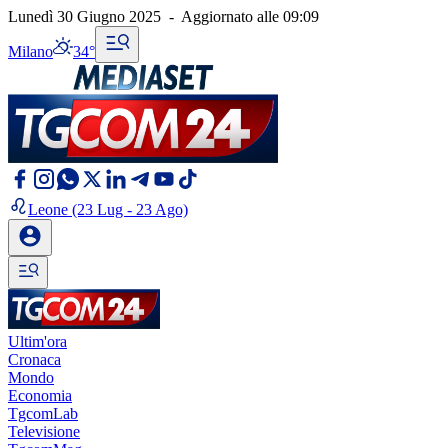
Lunedì 30 Giugno 2025
-
Aggiornato alle
09:09
Milano
34°
Leone
(23 Lug - 23 Ago)
Ultim'ora
Cronaca
Mondo
Economia
TgcomLab
Televisione