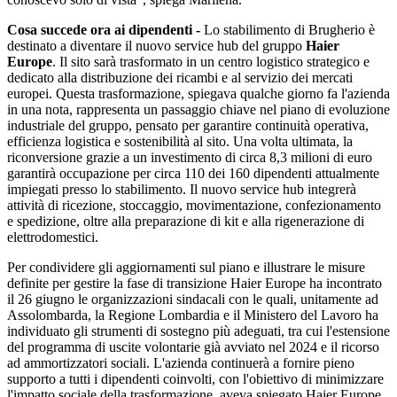
Cosa succede ora ai dipendenti -
Lo stabilimento di Brugherio è
destinato a diventare il nuovo service hub del gruppo
Haier
Europe
. Il sito sarà trasformato in un centro logistico strategico e
dedicato alla distribuzione dei ricambi e al servizio dei mercati
europei. Questa trasformazione, spiegava qualche giorno fa l'azienda
in una nota, rappresenta un passaggio chiave nel piano di evoluzione
industriale del gruppo, pensato per garantire continuità operativa,
efficienza logistica e sostenibilità al sito. Una volta ultimata, la
riconversione grazie a un investimento di circa 8,3 milioni di euro
garantirà occupazione per circa 110 dei 160 dipendenti attualmente
impiegati presso lo stabilimento. Il nuovo service hub integrerà
attività di ricezione, stoccaggio, movimentazione, confezionamento
e spedizione, oltre alla preparazione di kit e alla rigenerazione di
elettrodomestici.
Per condividere gli aggiornamenti sul piano e illustrare le misure
definite per gestire la fase di transizione Haier Europe ha incontrato
il 26 giugno le organizzazioni sindacali con le quali, unitamente ad
Assolombarda, la Regione Lombardia e il Ministero del Lavoro ha
individuato gli strumenti di sostegno più adeguati, tra cui l'estensione
del programma di uscite volontarie già avviato nel 2024 e il ricorso
ad ammortizzatori sociali. L'azienda continuerà a fornire pieno
supporto a tutti i dipendenti coinvolti, con l'obiettivo di minimizzare
l'impatto sociale della trasformazione, aveva spiegato Haier Europe.