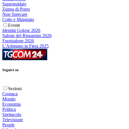
Superguidatv
Zuppa di Porro
Non Sprecare
Cotto e Mangiato
Eventi
Identità Golose 2026
Salone del Risparmio 2026
Fuorisalone 2026
L'Artigiano in Fiera 2025
Seguici su
Sezioni
Cronaca
Mondo
Economia
Politica
Spettacolo
Televisione
People