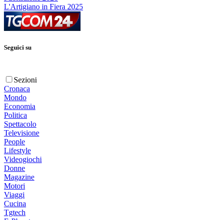
L'Artigiano in Fiera 2025
Seguici su
Sezioni
Cronaca
Mondo
Economia
Politica
Spettacolo
Televisione
People
Lifestyle
Videogiochi
Donne
Magazine
Motori
Viaggi
Cucina
Tgtech