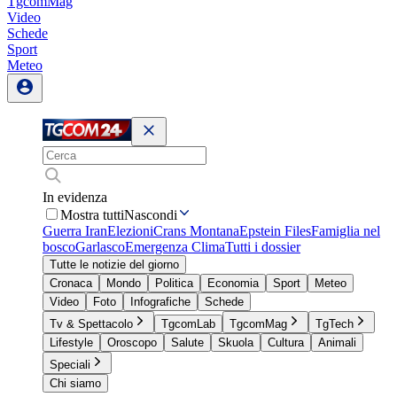
TgcomMag
Video
Schede
Sport
Meteo
In evidenza
Mostra tutti
Nascondi
Guerra Iran
Elezioni
Crans Montana
Epstein Files
Famiglia nel
bosco
Garlasco
Emergenza Clima
Tutti i dossier
Tutte le notizie del giorno
Cronaca
Mondo
Politica
Economia
Sport
Meteo
Video
Foto
Infografiche
Schede
Tv & Spettacolo
TgcomLab
TgcomMag
TgTech
Lifestyle
Oroscopo
Salute
Skuola
Cultura
Animali
Speciali
Chi siamo