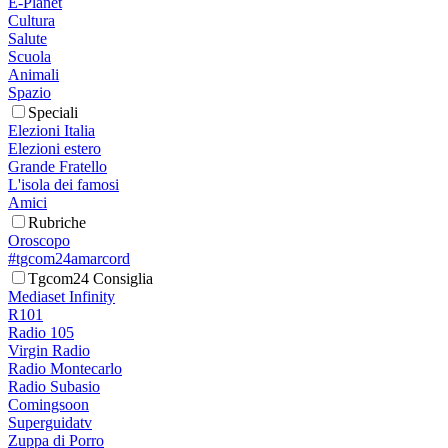
E-Planet
Cultura
Salute
Scuola
Animali
Spazio
Speciali
Elezioni Italia
Elezioni estero
Grande Fratello
L'isola dei famosi
Amici
Rubriche
Oroscopo
#tgcom24amarcord
Tgcom24 Consiglia
Mediaset Infinity
R101
Radio 105
Virgin Radio
Radio Montecarlo
Radio Subasio
Comingsoon
Superguidatv
Zuppa di Porro