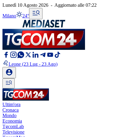
Lunedì 10 Agosto 2026
-
Aggiornato alle
07:22
Milano
24°
Leone
(23 Lug - 23 Ago)
Ultim'ora
Cronaca
Mondo
Economia
TgcomLab
Televisione