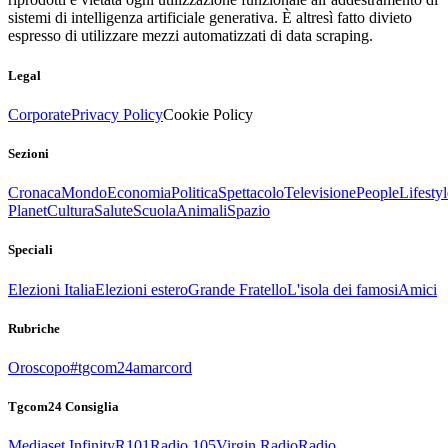
sistemi di intelligenza artificiale generativa. È altresì fatto divieto
espresso di utilizzare mezzi automatizzati di data scraping.
Legal
Corporate
Privacy Policy
Cookie Policy
Sezioni
Cronaca
Mondo
Economia
Politica
Spettacolo
Televisione
People
Lifestyl
Planet
Cultura
Salute
Scuola
Animali
Spazio
Speciali
Elezioni Italia
Elezioni estero
Grande Fratello
L'isola dei famosi
Amici
Rubriche
Oroscopo
#tgcom24amarcord
Tgcom24 Consiglia
Mediaset Infinity
R101
Radio 105
Virgin Radio
Radio