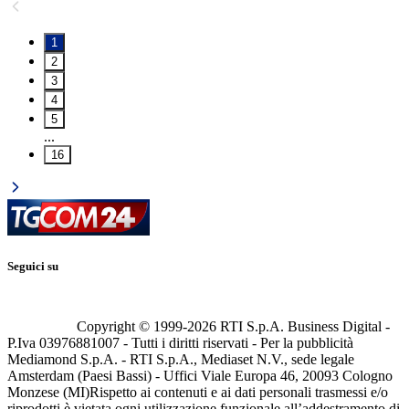
1
2
3
4
5
...
16
Seguici su
Copyright © 1999-
2026
RTI S.p.A. Business Digital -
P.Iva 03976881007 - Tutti i diritti riservati - Per la pubblicità
Mediamond S.p.A. - RTI S.p.A., Mediaset N.V., sede legale
Amsterdam (Paesi Bassi) - Uffici Viale Europa 46, 20093 Cologno
Monzese (MI)
Rispetto ai contenuti e ai dati personali trasmessi e/o
riprodotti è vietata ogni utilizzazione funzionale all’addestramento di