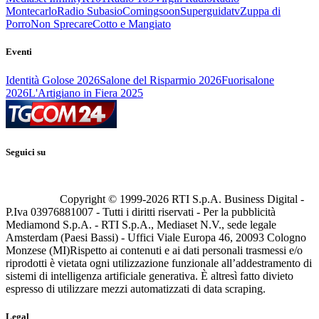
Montecarlo
Radio Subasio
Comingsoon
Superguidatv
Zuppa di
Porro
Non Sprecare
Cotto e Mangiato
Eventi
Identità Golose 2026
Salone del Risparmio 2026
Fuorisalone
2026
L'Artigiano in Fiera 2025
Seguici su
Copyright © 1999-
2026
RTI S.p.A. Business Digital -
P.Iva 03976881007 - Tutti i diritti riservati - Per la pubblicità
Mediamond S.p.A. - RTI S.p.A., Mediaset N.V., sede legale
Amsterdam (Paesi Bassi) - Uffici Viale Europa 46, 20093 Cologno
Monzese (MI)
Rispetto ai contenuti e ai dati personali trasmessi e/o
riprodotti è vietata ogni utilizzazione funzionale all’addestramento di
sistemi di intelligenza artificiale generativa. È altresì fatto divieto
espresso di utilizzare mezzi automatizzati di data scraping.
Legal