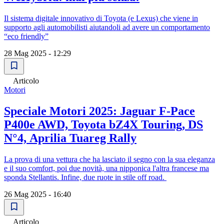
Il sistema digitale innovativo di Toyota (e Lexus) che viene in
supporto agli automobilisti aiutandoli ad avere un comportamento
“eco friendly”
28 Mag 2025 - 12:29
Articolo
Motori
Speciale Motori 2025: Jaguar F-Pace
P400e AWD, Toyota bZ4X Touring, DS
N°4, Aprilia Tuareg Rally
La prova di una vettura che ha lasciato il segno con la sua eleganza
e il suo comfort, poi due novità, una nipponica l'altra francese ma
sponda Stellantis. Infine, due ruote in stile off road.
26 Mag 2025 - 16:40
Articolo