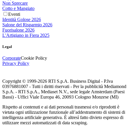
Non Sprecare
Cotto e Mangiato
Eventi
Identità Golose 2026
Salone del Risparmio 2026
Fuorisalone 2026
L'Artigiano in Fiera 2025
Legal
Corporate
Cookie Policy
Privacy Policy
Copyright © 1999-
2026
RTI S.p.A. Business Digital - P.Iva
03976881007 - Tutti i diritti riservati - Per la pubblicità Mediamond
S.p.A. - RTI S.p.A., Mediaset N.V., sede legale Amsterdam (Paesi
Bassi) - Uffici Viale Europa 46, 20093 Cologno Monzese (MI)
Rispetto ai contenuti e ai dati personali trasmessi e/o riprodotti è
vietata ogni utilizzazione funzionale all’addestramento di sistemi di
intelligenza artificiale generativa. È altresì fatto divieto espresso di
utilizzare mezzi automatizzati di data scraping.