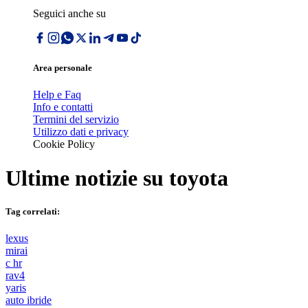
Seguici anche su
Area personale
Help e Faq
Info e contatti
Termini del servizio
Utilizzo dati e privacy
Cookie Policy
Ultime notizie su
toyota
Tag correlati:
lexus
mirai
c hr
rav4
yaris
auto ibride