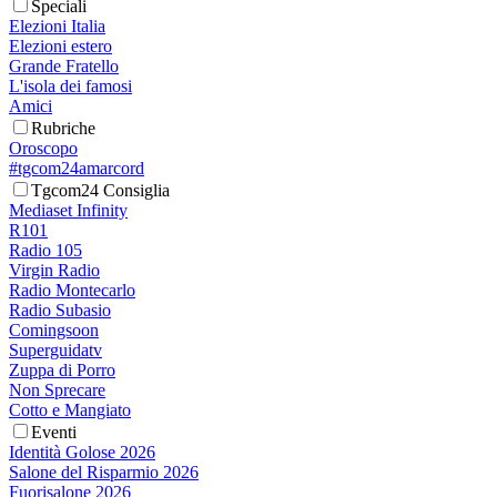
Speciali
Elezioni Italia
Elezioni estero
Grande Fratello
L'isola dei famosi
Amici
Rubriche
Oroscopo
#tgcom24amarcord
Tgcom24 Consiglia
Mediaset Infinity
R101
Radio 105
Virgin Radio
Radio Montecarlo
Radio Subasio
Comingsoon
Superguidatv
Zuppa di Porro
Non Sprecare
Cotto e Mangiato
Eventi
Identità Golose 2026
Salone del Risparmio 2026
Fuorisalone 2026