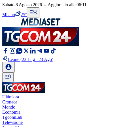
Sabato 8 Agosto 2026
-
Aggiornato alle
06:11
Milano
25°
Leone
(23 Lug - 23 Ago)
Ultim'ora
Cronaca
Mondo
Economia
TgcomLab
Televisione