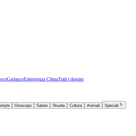
osco
Garlasco
Emergenza Clima
Tutti i dossier
estyle
Oroscopo
Salute
Skuola
Cultura
Animali
Speciali