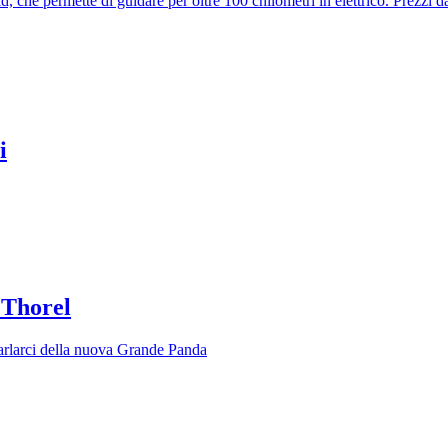
che permette di guidare per oltre 100 chilometri in elettrico. Prezzi d
i
 Thorel
arlarci della nuova Grande Panda