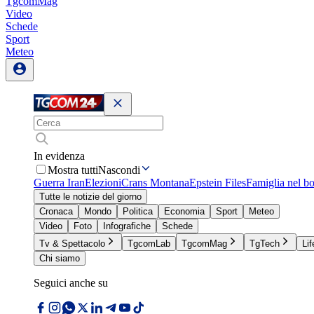
TgcomMag
Video
Schede
Sport
Meteo
In evidenza
Mostra tutti
Nascondi
Guerra Iran
Elezioni
Crans Montana
Epstein Files
Famiglia nel b
Tutte le notizie del giorno
Cronaca
Mondo
Politica
Economia
Sport
Meteo
Video
Foto
Infografiche
Schede
Tv & Spettacolo
TgcomLab
TgcomMag
TgTech
Lif
Chi siamo
Seguici anche su