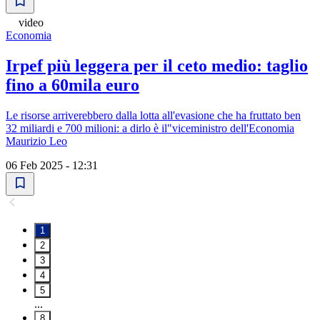
video
Economia
Irpef più leggera per il ceto medio: taglio
fino a 60mila euro
Le risorse arriverebbero dalla lotta all'evasione che ha fruttato ben
32 miliardi e 700 milioni: a dirlo è il"viceministro dell'Economia
Maurizio Leo
06 Feb 2025 - 12:31
1
2
3
4
5
...
8