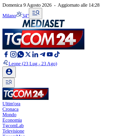
Domenica 9 Agosto 2026
-
Aggiornato alle
14:28
Milano
34°
Leone
(23 Lug - 23 Ago)
Ultim'ora
Cronaca
Mondo
Economia
TgcomLab
Televisione