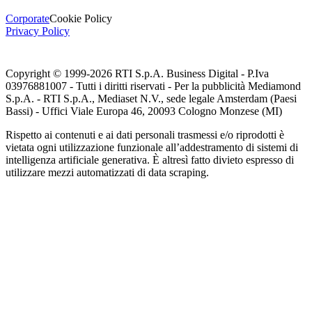
Corporate
Cookie Policy
Privacy Policy
Copyright © 1999-
2026
RTI S.p.A. Business Digital - P.Iva
03976881007 - Tutti i diritti riservati - Per la pubblicità Mediamond
S.p.A. - RTI S.p.A., Mediaset N.V., sede legale Amsterdam (Paesi
Bassi) - Uffici Viale Europa 46, 20093 Cologno Monzese (MI)
Rispetto ai contenuti e ai dati personali trasmessi e/o riprodotti è
vietata ogni utilizzazione funzionale all’addestramento di sistemi di
intelligenza artificiale generativa. È altresì fatto divieto espresso di
utilizzare mezzi automatizzati di data scraping.