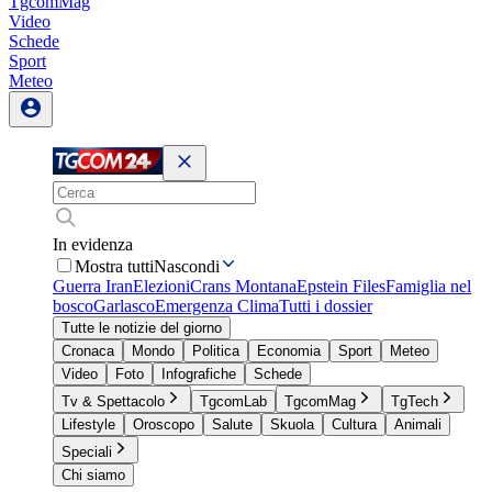
TgcomMag
Video
Schede
Sport
Meteo
In evidenza
Mostra tutti
Nascondi
Guerra Iran
Elezioni
Crans Montana
Epstein Files
Famiglia nel
bosco
Garlasco
Emergenza Clima
Tutti i dossier
Tutte le notizie del giorno
Cronaca
Mondo
Politica
Economia
Sport
Meteo
Video
Foto
Infografiche
Schede
Tv & Spettacolo
TgcomLab
TgcomMag
TgTech
Lifestyle
Oroscopo
Salute
Skuola
Cultura
Animali
Speciali
Chi siamo