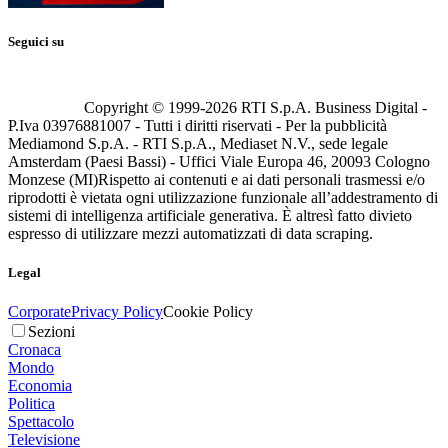
Seguici su
Copyright © 1999-
2026
RTI S.p.A. Business Digital -
P.Iva 03976881007 - Tutti i diritti riservati - Per la pubblicità
Mediamond S.p.A. - RTI S.p.A., Mediaset N.V., sede legale
Amsterdam (Paesi Bassi) - Uffici Viale Europa 46, 20093 Cologno
Monzese (MI)
Rispetto ai contenuti e ai dati personali trasmessi e/o
riprodotti è vietata ogni utilizzazione funzionale all’addestramento di
sistemi di intelligenza artificiale generativa. È altresì fatto divieto
espresso di utilizzare mezzi automatizzati di data scraping.
Legal
Corporate
Privacy Policy
Cookie Policy
Sezioni
Cronaca
Mondo
Economia
Politica
Spettacolo
Televisione