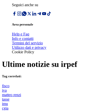
Seguici anche su
Area personale
Help e Faq
Info e contatti
Termini del servizio
Utilizzo dati e privacy
Cookie Policy
Ultime notizie su
irpef
Tag correlati:
fisco
iva
matteo renzi
tasse
imu
cgia