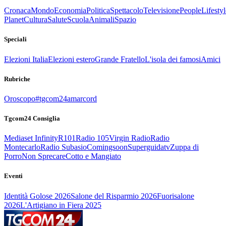
Cronaca
Mondo
Economia
Politica
Spettacolo
Televisione
People
Lifestyl
Planet
Cultura
Salute
Scuola
Animali
Spazio
Speciali
Elezioni Italia
Elezioni estero
Grande Fratello
L'isola dei famosi
Amici
Rubriche
Oroscopo
#tgcom24amarcord
Tgcom24 Consiglia
Mediaset Infinity
R101
Radio 105
Virgin Radio
Radio
Montecarlo
Radio Subasio
Comingsoon
Superguidatv
Zuppa di
Porro
Non Sprecare
Cotto e Mangiato
Eventi
Identità Golose 2026
Salone del Risparmio 2026
Fuorisalone
2026
L'Artigiano in Fiera 2025