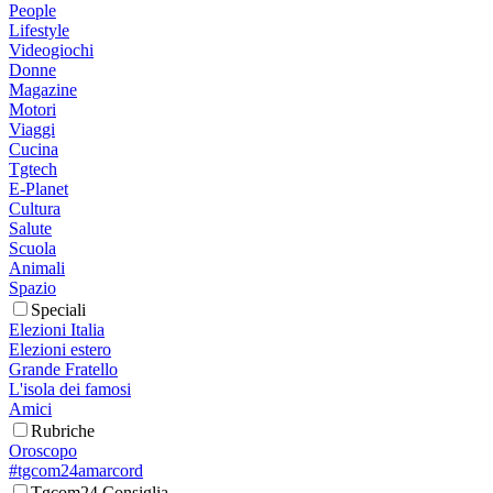
People
Lifestyle
Videogiochi
Donne
Magazine
Motori
Viaggi
Cucina
Tgtech
E-Planet
Cultura
Salute
Scuola
Animali
Spazio
Speciali
Elezioni Italia
Elezioni estero
Grande Fratello
L'isola dei famosi
Amici
Rubriche
Oroscopo
#tgcom24amarcord
Tgcom24 Consiglia