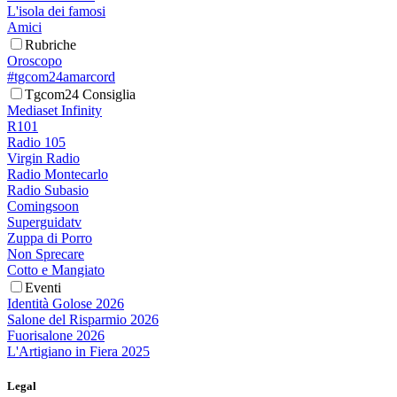
L'isola dei famosi
Amici
Rubriche
Oroscopo
#tgcom24amarcord
Tgcom24 Consiglia
Mediaset Infinity
R101
Radio 105
Virgin Radio
Radio Montecarlo
Radio Subasio
Comingsoon
Superguidatv
Zuppa di Porro
Non Sprecare
Cotto e Mangiato
Eventi
Identità Golose 2026
Salone del Risparmio 2026
Fuorisalone 2026
L'Artigiano in Fiera 2025
Legal