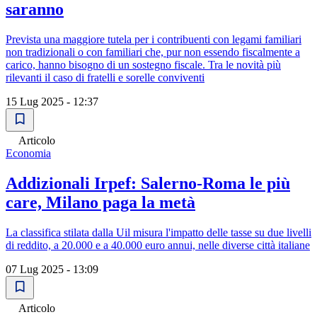
saranno
Prevista una maggiore tutela per i contribuenti con legami familiari
non tradizionali o con familiari che, pur non essendo fiscalmente a
carico, hanno bisogno di un sostegno fiscale. Tra le novità più
rilevanti il caso di fratelli e sorelle conviventi
15 Lug 2025 - 12:37
Articolo
Economia
Addizionali Irpef: Salerno-Roma le più
care, Milano paga la metà
La classifica stilata dalla Uil misura l'impatto delle tasse su due livelli
di reddito, a 20.000 e a 40.000 euro annui, nelle diverse città italiane
07 Lug 2025 - 13:09
Articolo