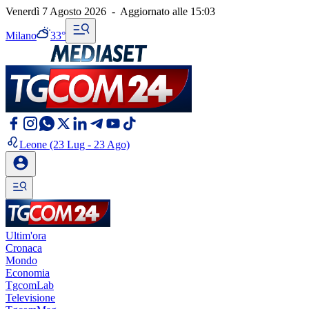
Venerdì 7 Agosto 2026
-
Aggiornato alle
15:03
Milano
33°
Leone
(23 Lug - 23 Ago)
Ultim'ora
Cronaca
Mondo
Economia
TgcomLab
Televisione