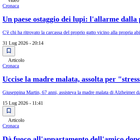
video
Cronaca
Un paese ostaggio dei lupi: l'allarme dalla
C'è chi ha ritrovato la carcassa del proprio gatto vicino alla propria 
31 Lug 2026 - 20:14
Articolo
Cronaca
Uccise la madre malata, assolta per "stress
Giuseppina Martin, 67 anni, assisteva la madre malata di Alzheimer da
15 Lug 2026 - 11:41
Articolo
Cronaca
Dà fuoco all'appartamento dell'amico dopo 