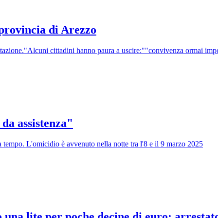
 provincia di Arezzo
abitazione."Alcuni cittadini hanno paura a uscire:""convivenza ormai imp
 da assistenza"
 tempo. L'omicidio è avvenuto nella notte tra l'8 e il 9 marzo 2025
una lite per poche decine di euro: arresta