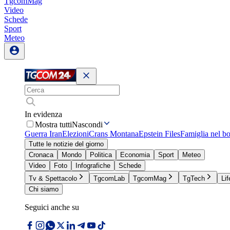
TgcomMag
Video
Schede
Sport
Meteo
In evidenza
Mostra tutti
Nascondi
Guerra Iran
Elezioni
Crans Montana
Epstein Files
Famiglia nel b
Tutte le notizie del giorno
Cronaca
Mondo
Politica
Economia
Sport
Meteo
Video
Foto
Infografiche
Schede
Tv & Spettacolo
TgcomLab
TgcomMag
TgTech
Lif
Chi siamo
Seguici anche su