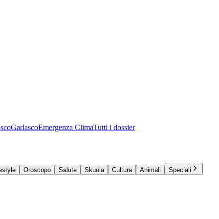
osco
Garlasco
Emergenza Clima
Tutti i dossier
estyle
Oroscopo
Salute
Skuola
Cultura
Animali
Speciali