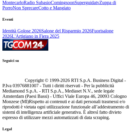
Montecarlo
Radio Subasio
Comingsoon
Superguidatv
Zuppa di
Porro
Non Sprecare
Cotto e Mangiato
Eventi
Identità Golose 2026
Salone del Risparmio 2026
Fuorisalone
2026
L'Artigiano in Fiera 2025
Seguici su
Copyright © 1999-
2026
RTI S.p.A. Business Digital -
P.Iva 03976881007 - Tutti i diritti riservati - Per la pubblicità
Mediamond S.p.A. - RTI S.p.A., Mediaset N.V., sede legale
Amsterdam (Paesi Bassi) - Uffici Viale Europa 46, 20093 Cologno
Monzese (MI)
Rispetto ai contenuti e ai dati personali trasmessi e/o
riprodotti è vietata ogni utilizzazione funzionale all’addestramento di
sistemi di intelligenza artificiale generativa. È altresì fatto divieto
espresso di utilizzare mezzi automatizzati di data scraping.
Legal