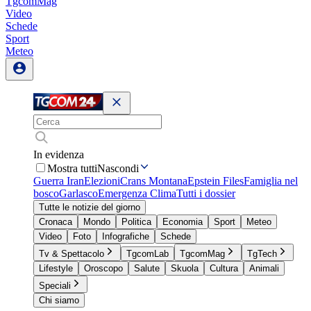
TgcomMag
Video
Schede
Sport
Meteo
In evidenza
Mostra tutti
Nascondi
Guerra Iran
Elezioni
Crans Montana
Epstein Files
Famiglia nel
bosco
Garlasco
Emergenza Clima
Tutti i dossier
Tutte le notizie del giorno
Cronaca
Mondo
Politica
Economia
Sport
Meteo
Video
Foto
Infografiche
Schede
Tv & Spettacolo
TgcomLab
TgcomMag
TgTech
Lifestyle
Oroscopo
Salute
Skuola
Cultura
Animali
Speciali
Chi siamo