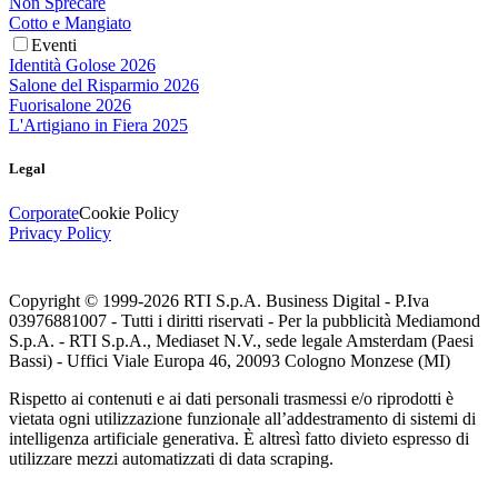
Non Sprecare
Cotto e Mangiato
Eventi
Identità Golose 2026
Salone del Risparmio 2026
Fuorisalone 2026
L'Artigiano in Fiera 2025
Legal
Corporate
Cookie Policy
Privacy Policy
Copyright © 1999-
2026
RTI S.p.A. Business Digital - P.Iva
03976881007 - Tutti i diritti riservati - Per la pubblicità Mediamond
S.p.A. - RTI S.p.A., Mediaset N.V., sede legale Amsterdam (Paesi
Bassi) - Uffici Viale Europa 46, 20093 Cologno Monzese (MI)
Rispetto ai contenuti e ai dati personali trasmessi e/o riprodotti è
vietata ogni utilizzazione funzionale all’addestramento di sistemi di
intelligenza artificiale generativa. È altresì fatto divieto espresso di
utilizzare mezzi automatizzati di data scraping.