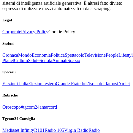
sistemi di intelligenza artificiale generativa. È altresì fatto divieto
espresso di utilizzare mezzi automatizzati di data scraping.
Legal
Corporate
Privacy Policy
Cookie Policy
Sezioni
Cronaca
Mondo
Economia
Politica
Spettacolo
Televisione
People
Lifestyl
Planet
Cultura
Salute
Scuola
Animali
Spazio
Speciali
Elezioni Italia
Elezioni estero
Grande Fratello
L'isola dei famosi
Amici
Rubriche
Oroscopo
#tgcom24amarcord
Tgcom24 Consiglia
Mediaset Infinity
R101
Radio 105
Virgin Radio
Radio