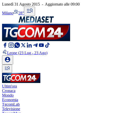
Lunedì 31 Agosto 2015
-
Aggiornato alle
09:00
Milano
28°
Leone
(23 Lug - 23 Ago)
Ultim'ora
Cronaca
Mondo
Economia
TgcomLab
Televisione