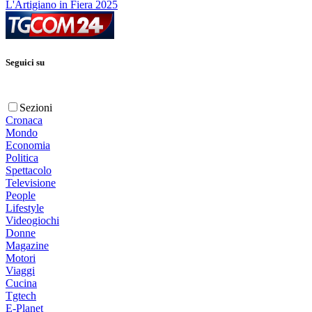
L'Artigiano in Fiera 2025
Seguici su
Sezioni
Cronaca
Mondo
Economia
Politica
Spettacolo
Televisione
People
Lifestyle
Videogiochi
Donne
Magazine
Motori
Viaggi
Cucina
Tgtech
E-Planet