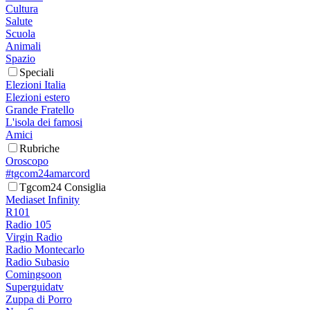
Cultura
Salute
Scuola
Animali
Spazio
Speciali
Elezioni Italia
Elezioni estero
Grande Fratello
L'isola dei famosi
Amici
Rubriche
Oroscopo
#tgcom24amarcord
Tgcom24 Consiglia
Mediaset Infinity
R101
Radio 105
Virgin Radio
Radio Montecarlo
Radio Subasio
Comingsoon
Superguidatv
Zuppa di Porro