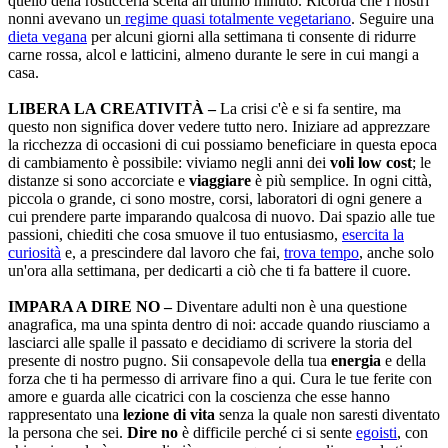
quello della rosticceria scelta all'ultimo minuto. Ricorda che i nostri
nonni avevano un
regime quasi totalmente vegetariano
. Seguire una
dieta vegana
per alcuni giorni alla settimana ti consente di ridurre
carne rossa, alcol e latticini, almeno durante le sere in cui mangi a
casa.
LIBERA LA CREATIVITÀ –
La crisi c'è e si fa sentire, ma
questo non significa dover vedere tutto nero. Iniziare ad apprezzare
la ricchezza di occasioni di cui possiamo beneficiare in questa epoca
di cambiamento è possibile: viviamo negli anni dei
voli low cost
; le
distanze si sono accorciate e
viaggiare
è più semplice. In ogni città,
piccola o grande, ci sono mostre, corsi, laboratori di ogni genere a
cui prendere parte imparando qualcosa di nuovo. Dai spazio alle tue
passioni, chiediti che cosa smuove il tuo entusiasmo,
esercita la
curiosità
e, a prescindere dal lavoro che fai,
trova tempo
, anche solo
un'ora alla settimana, per dedicarti a ciò che ti fa battere il cuore.
IMPARA A DIRE NO –
Diventare adulti non è una questione
anagrafica, ma una spinta dentro di noi: accade quando riusciamo a
lasciarci alle spalle il passato e decidiamo di scrivere la storia del
presente di nostro pugno. Sii consapevole della tua
energia
e della
forza che ti ha permesso di arrivare fino a qui. Cura le tue ferite con
amore e guarda alle cicatrici con la coscienza che esse hanno
rappresentato una
lezione di vita
senza la quale non saresti diventato
la persona che sei.
Dire no
è difficile perché ci si sente
egoisti
, con