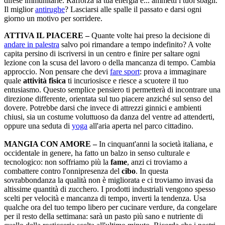
difese immunitarie. Rafforza la tua energia e... ammetti i tuoi sbagli.
Il miglior
antirughe
? Lasciarsi alle spalle il passato e darsi ogni
giorno un motivo per sorridere.
ATTIVA IL PIACERE –
Quante volte hai preso la decisione di
andare in palestra
salvo poi rimandare a tempo indefinito? A volte
capita persino di iscriversi in un centro e finire per saltare ogni
lezione con la scusa del lavoro o della mancanza di tempo. Cambia
approccio. Non pensare che devi
fare sport
: prova a immaginare
quale
attività fisica
ti incuriosisce e riesce a scuotere il tuo
entusiasmo. Questo semplice pensiero ti permetterà di incontrare una
direzione differente, orientata sul tuo piacere anziché sul senso del
dovere. Potrebbe darsi che invece di attrezzi ginnici e ambienti
chiusi, sia un costume voluttuoso da danza del ventre ad attenderti,
oppure una seduta di
yoga
all'aria aperta nel parco cittadino.
MANGIA CON AMORE –
In cinquant'anni la società italiana, e
occidentale in genere, ha fatto un balzo in senso culturale e
tecnologico: non soffriamo più la
fame
, anzi ci troviamo a
combattere contro l'onnipresenza del
cibo
. In questa
sovrabbondanza la qualità non è migliorata e ci troviamo invasi da
altissime quantità di zucchero. I prodotti industriali vengono spesso
scelti per velocità e mancanza di tempo, inverti la tendenza. Usa
qualche ora del tuo tempo libero per cucinare verdure, da congelare
per il resto della settimana: sarà un pasto più sano e nutriente di