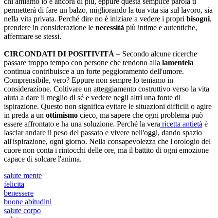
chi amiamo lo è ancora di più, eppure questa semplice parola ti
permetterà di fare un balzo, migliorando la tua vita sia sul lavoro, sia
nella vita privata. Perché dire no è iniziare a vedere i propri
bisogni
,
prendere in considerazione le
necessità
più intime e autentiche,
affermare se stessi.
CIRCONDATI DI POSITIVITÀ –
Secondo alcune ricerche
passare troppo tempo con persone che tendono alla
lamentela
continua contribuisce a un forte peggioramento dell'umore.
Comprensibile, vero? Eppure non sempre lo teniamo in
considerazione. Coltivare un atteggiamento costruttivo verso la vita
aiuta a dare il meglio di sé e vedere negli altri una fonte di
ispirazione. Questo non significa evitare le situazioni difficili o agire
in preda a un
ottimismo
cieco, ma sapere che ogni problema può
essere affrontato e ha una soluzione. Perché la vera
ricetta antietà
è
lasciar andare il peso del passato e vivere nell'oggi, dando spazio
all'ispirazione, ogni giorno. Nella consapevolezza che l'orologio del
cuore non conta i rintocchi delle ore, ma il battito di ogni emozione
capace di solcare l'anima.
salute mente
felicita
benessere
buone abitudini
salute corpo