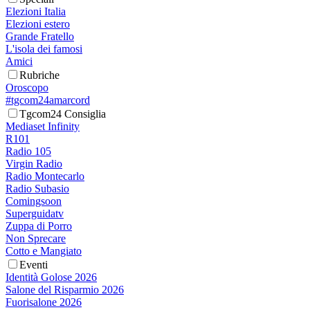
Elezioni Italia
Elezioni estero
Grande Fratello
L'isola dei famosi
Amici
Rubriche
Oroscopo
#tgcom24amarcord
Tgcom24 Consiglia
Mediaset Infinity
R101
Radio 105
Virgin Radio
Radio Montecarlo
Radio Subasio
Comingsoon
Superguidatv
Zuppa di Porro
Non Sprecare
Cotto e Mangiato
Eventi
Identità Golose 2026
Salone del Risparmio 2026
Fuorisalone 2026