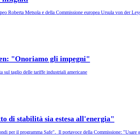
uropeo Roberta Metsola e della Commissione europea Ursula von der Ley
eyen: "Onoriamo gli impegni"
sul taglio delle tariffe industriali americane
 di stabilità sia estesa all'energia"
i i fondi per il programma Safe". Il portavoce della Commissione: "Usare g