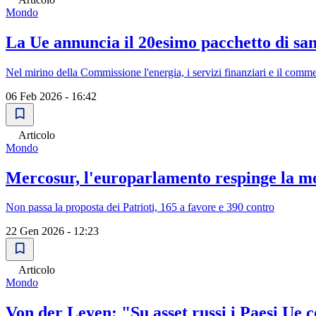
Mondo
La Ue annuncia il 20esimo pacchetto di san
Nel mirino della Commissione l'energia, i servizi finanziari e il comm
06 Feb 2026 - 16:42
Articolo
Mondo
Mercosur, l'europarlamento respinge la mo
Non passa la proposta dei Patrioti, 165 a favore e 390 contro
22 Gen 2026 - 12:23
Articolo
Mondo
Von der Leyen: "Su asset russi i Paesi Ue c