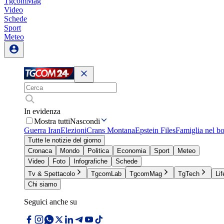
TgcomMag
Video
Schede
Sport
Meteo
In evidenza
Mostra tutti
Nascondi
Guerra Iran
Elezioni
Crans Montana
Epstein Files
Famiglia nel b
Tutte le notizie del giorno
Cronaca
Mondo
Politica
Economia
Sport
Meteo
Video
Foto
Infografiche
Schede
Tv & Spettacolo
TgcomLab
TgcomMag
TgTech
Lif
Chi siamo
Seguici anche su