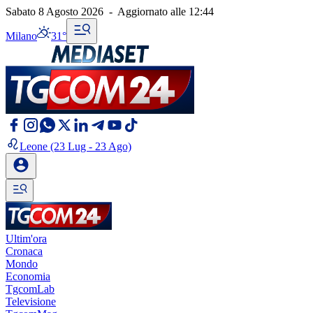
Sabato 8 Agosto 2026
-
Aggiornato alle
12:44
Milano
31°
Leone
(23 Lug - 23 Ago)
Ultim'ora
Cronaca
Mondo
Economia
TgcomLab
Televisione