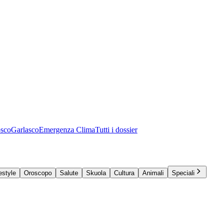
osco
Garlasco
Emergenza Clima
Tutti i dossier
estyle
Oroscopo
Salute
Skuola
Cultura
Animali
Speciali