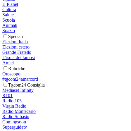
E-Planet
Cultura
Salute
Scuola
Animali
Spazio
Speciali
Elezioni Italia
Elezioni estero
Grande Fratello
L'isola dei famosi
Amici
Rubriche
Oroscopo
#tgcom24amarcord
Tgcom24 Consiglia
Mediaset Infinity
R101
Radio 105
Virgin Radio
Radio Montecarlo
Radio Subasio
Comingsoon
Superguidatv