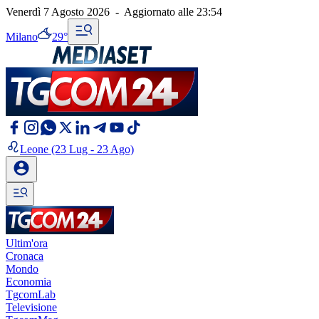
Venerdì 7 Agosto 2026
-
Aggiornato alle
23:54
Milano
29°
Leone
(23 Lug - 23 Ago)
Ultim'ora
Cronaca
Mondo
Economia
TgcomLab
Televisione