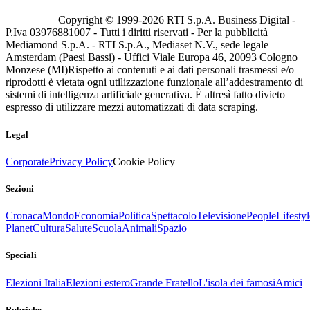
Copyright © 1999-
2026
RTI S.p.A. Business Digital -
P.Iva 03976881007 - Tutti i diritti riservati - Per la pubblicità
Mediamond S.p.A. - RTI S.p.A., Mediaset N.V., sede legale
Amsterdam (Paesi Bassi) - Uffici Viale Europa 46, 20093 Cologno
Monzese (MI)
Rispetto ai contenuti e ai dati personali trasmessi e/o
riprodotti è vietata ogni utilizzazione funzionale all’addestramento di
sistemi di intelligenza artificiale generativa. È altresì fatto divieto
espresso di utilizzare mezzi automatizzati di data scraping.
Legal
Corporate
Privacy Policy
Cookie Policy
Sezioni
Cronaca
Mondo
Economia
Politica
Spettacolo
Televisione
People
Lifestyl
Planet
Cultura
Salute
Scuola
Animali
Spazio
Speciali
Elezioni Italia
Elezioni estero
Grande Fratello
L'isola dei famosi
Amici
Rubriche