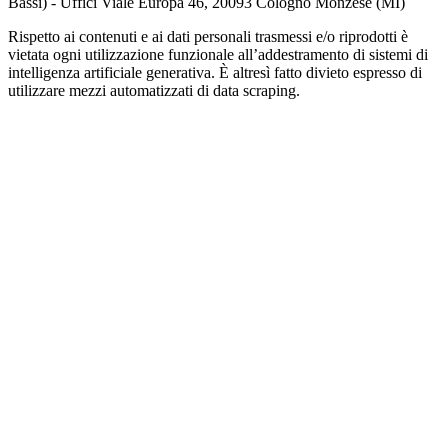
Bassi) - Uffici Viale Europa 46, 20093 Cologno Monzese (MI)
Rispetto ai contenuti e ai dati personali trasmessi e/o riprodotti è
vietata ogni utilizzazione funzionale all’addestramento di sistemi di
intelligenza artificiale generativa. È altresì fatto divieto espresso di
utilizzare mezzi automatizzati di data scraping.