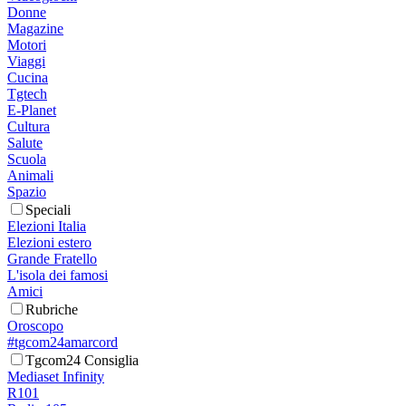
Donne
Magazine
Motori
Viaggi
Cucina
Tgtech
E-Planet
Cultura
Salute
Scuola
Animali
Spazio
Speciali
Elezioni Italia
Elezioni estero
Grande Fratello
L'isola dei famosi
Amici
Rubriche
Oroscopo
#tgcom24amarcord
Tgcom24 Consiglia
Mediaset Infinity
R101