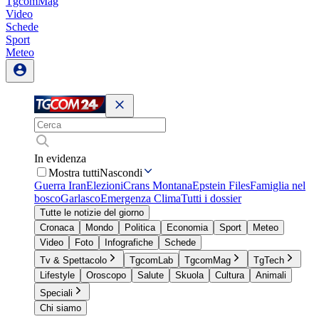
TgcomMag
Video
Schede
Sport
Meteo
In evidenza
Mostra tutti
Nascondi
Guerra Iran
Elezioni
Crans Montana
Epstein Files
Famiglia nel
bosco
Garlasco
Emergenza Clima
Tutti i dossier
Tutte le notizie del giorno
Cronaca
Mondo
Politica
Economia
Sport
Meteo
Video
Foto
Infografiche
Schede
Tv & Spettacolo
TgcomLab
TgcomMag
TgTech
Lifestyle
Oroscopo
Salute
Skuola
Cultura
Animali
Speciali
Chi siamo