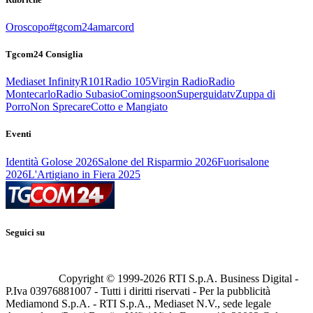
Oroscopo
#tgcom24amarcord
Tgcom24 Consiglia
Mediaset Infinity
R101
Radio 105
Virgin Radio
Radio
Montecarlo
Radio Subasio
Comingsoon
Superguidatv
Zuppa di
Porro
Non Sprecare
Cotto e Mangiato
Eventi
Identità Golose 2026
Salone del Risparmio 2026
Fuorisalone
2026
L'Artigiano in Fiera 2025
Seguici su
Copyright © 1999-
2026
RTI S.p.A. Business Digital -
P.Iva 03976881007 - Tutti i diritti riservati - Per la pubblicità
Mediamond S.p.A. - RTI S.p.A., Mediaset N.V., sede legale