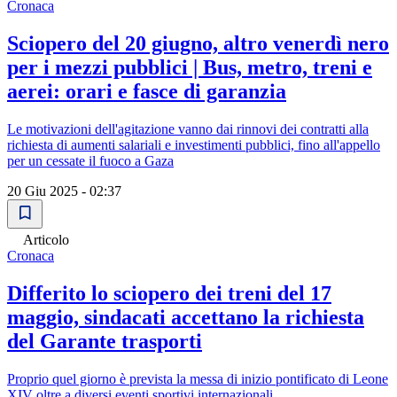
Cronaca
Sciopero del 20 giugno, altro venerdì nero
per i mezzi pubblici | Bus, metro, treni e
aerei: orari e fasce di garanzia
Le motivazioni dell'agitazione vanno dai rinnovi dei contratti alla
richiesta di aumenti salariali e investimenti pubblici, fino all'appello
per un cessate il fuoco a Gaza
20 Giu 2025 - 02:37
Articolo
Cronaca
Differito lo sciopero dei treni del 17
maggio, sindacati accettano la richiesta
del Garante trasporti
Proprio quel giorno è prevista la messa di inizio pontificato di Leone
XIV oltre a diversi eventi sportivi internazionali