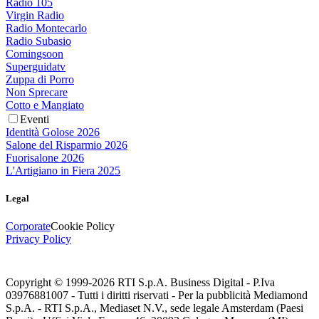
Radio 105
Virgin Radio
Radio Montecarlo
Radio Subasio
Comingsoon
Superguidatv
Zuppa di Porro
Non Sprecare
Cotto e Mangiato
Eventi
Identità Golose 2026
Salone del Risparmio 2026
Fuorisalone 2026
L'Artigiano in Fiera 2025
Legal
Corporate
Cookie Policy
Privacy Policy
Copyright © 1999-
2026
RTI S.p.A. Business Digital - P.Iva
03976881007 - Tutti i diritti riservati - Per la pubblicità Mediamond
S.p.A. - RTI S.p.A., Mediaset N.V., sede legale Amsterdam (Paesi