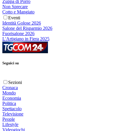
Zuppa di Porro
Non Sprecare
Cotto e Mangiato
Eventi
Identità Golose 2026
Salone del Risparmio 2026
Fuorisalone 2026
L'Artigiano in Fiera 2025
Seguici su
Sezioni
Cronaca
Mondo
Economia
Politica
Spettacolo
Televisione
People
Lifestyle
Videogiochi