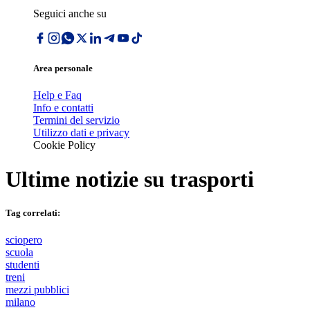
Seguici anche su
Area personale
Help e Faq
Info e contatti
Termini del servizio
Utilizzo dati e privacy
Cookie Policy
Ultime notizie su
trasporti
Tag correlati:
sciopero
scuola
studenti
treni
mezzi pubblici
milano