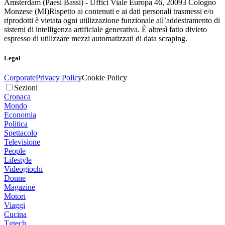
Amsterdam (Paesi Bassi) - Uffici Viale Europa 46, 20093 Cologno
Monzese (MI)
Rispetto ai contenuti e ai dati personali trasmessi e/o
riprodotti è vietata ogni utilizzazione funzionale all’addestramento di
sistemi di intelligenza artificiale generativa. È altresì fatto divieto
espresso di utilizzare mezzi automatizzati di data scraping.
Legal
Corporate
Privacy Policy
Cookie Policy
Sezioni
Cronaca
Mondo
Economia
Politica
Spettacolo
Televisione
People
Lifestyle
Videogiochi
Donne
Magazine
Motori
Viaggi
Cucina
Tgtech