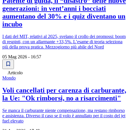
Patente di guida, il “disastro” delle nuove
generazioni: in vent’anni i bocciati
aumentano del 30% e i quiz diventano un
incubo
I dati del MIT, relativi al 2025, svelano il crollo dei promossi: boom
di respinti, con un allarmante +33,5%. L’esame di teoria seleziona
più della prova pratica. Mezzogiorno più abile del Nord
05 Mag 2026 - 16:57
Articolo
Mondo
Voli cancellati per carenza di carburante,
la Ue: "Ok rimborsi, no a risarcimenti"
Se manca il carburante niente compensazione, ma restano rimborso
e assistenza. Diverso il caso se il volo è annullato per il costo del jet
fuel elevato