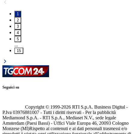
1
2
3
4
5
...
15
Seguici su
Copyright © 1999-
2026
RTI S.p.A. Business Digital -
P.Iva 03976881007 - Tutti i diritti riservati - Per la pubblicità
Mediamond S.p.A. - RTI S.p.A., Mediaset N.V., sede legale
Amsterdam (Paesi Bassi) - Uffici Viale Europa 46, 20093 Cologno
Monzese (MI)
Rispetto ai contenuti e ai dati personali trasmessi e/o
riprodotti è vietata ogni utilizzazione funzionale all’addestramento di