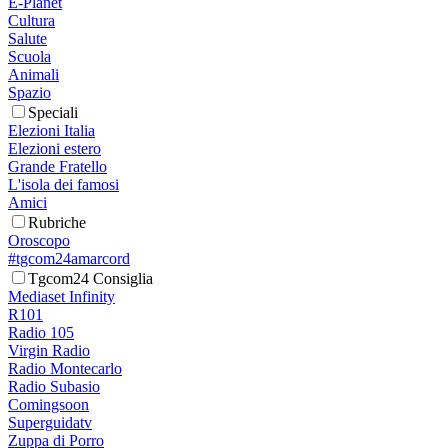
E-Planet
Cultura
Salute
Scuola
Animali
Spazio
Speciali
Elezioni Italia
Elezioni estero
Grande Fratello
L'isola dei famosi
Amici
Rubriche
Oroscopo
#tgcom24amarcord
Tgcom24 Consiglia
Mediaset Infinity
R101
Radio 105
Virgin Radio
Radio Montecarlo
Radio Subasio
Comingsoon
Superguidatv
Zuppa di Porro