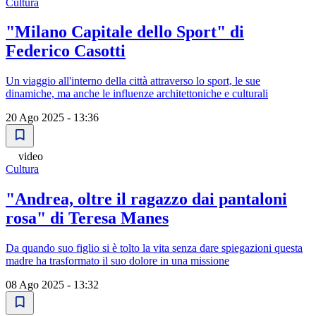
Cultura
"Milano Capitale dello Sport" di
Federico Casotti
Un viaggio all'interno della città attraverso lo sport, le sue
dinamiche, ma anche le influenze architettoniche e culturali
20 Ago 2025 - 13:36
video
Cultura
"Andrea, oltre il ragazzo dai pantaloni
rosa" di Teresa Manes
Da quando suo figlio si è tolto la vita senza dare spiegazioni questa
madre ha trasformato il suo dolore in una missione
08 Ago 2025 - 13:32