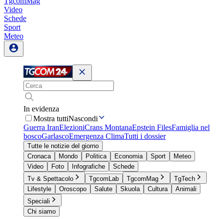
TgcomMag
Video
Schede
Sport
Meteo
In evidenza
Mostra tutti
Nascondi
Guerra Iran
Elezioni
Crans Montana
Epstein Files
Famiglia nel
bosco
Garlasco
Emergenza Clima
Tutti i dossier
Tutte le notizie del giorno
Cronaca
Mondo
Politica
Economia
Sport
Meteo
Video
Foto
Infografiche
Schede
Tv & Spettacolo
TgcomLab
TgcomMag
TgTech
Lifestyle
Oroscopo
Salute
Skuola
Cultura
Animali
Speciali
Chi siamo