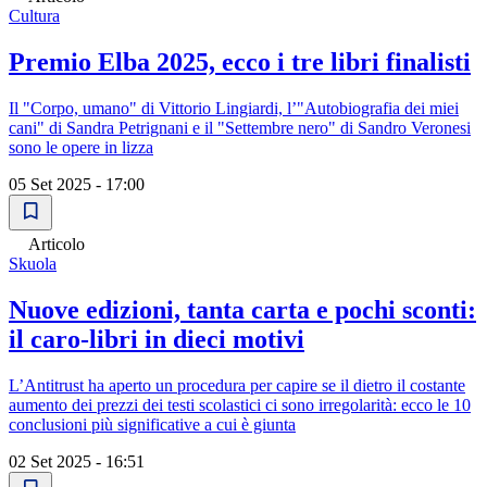
Cultura
Premio Elba 2025, ecco i tre libri finalisti
Il "Corpo, umano" di Vittorio Lingiardi, l’"Autobiografia dei miei
cani" di Sandra Petrignani e il "Settembre nero" di Sandro Veronesi
sono le opere in lizza
05 Set 2025 - 17:00
Articolo
Skuola
Nuove edizioni, tanta carta e pochi sconti:
il caro-libri in dieci motivi
L’Antitrust ha aperto un procedura per capire se il dietro il costante
aumento dei prezzi dei testi scolastici ci sono irregolarità: ecco le 10
conclusioni più significative a cui è giunta
02 Set 2025 - 16:51