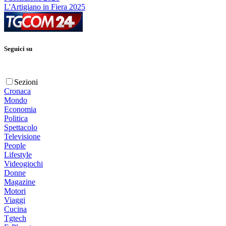
L'Artigiano in Fiera 2025
Seguici su
Sezioni
Cronaca
Mondo
Economia
Politica
Spettacolo
Televisione
People
Lifestyle
Videogiochi
Donne
Magazine
Motori
Viaggi
Cucina
Tgtech