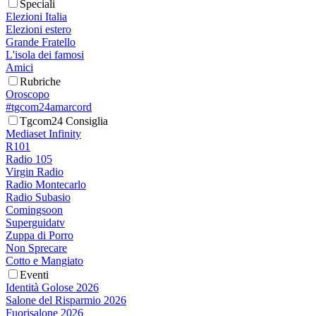
Speciali
Elezioni Italia
Elezioni estero
Grande Fratello
L'isola dei famosi
Amici
Rubriche
Oroscopo
#tgcom24amarcord
Tgcom24 Consiglia
Mediaset Infinity
R101
Radio 105
Virgin Radio
Radio Montecarlo
Radio Subasio
Comingsoon
Superguidatv
Zuppa di Porro
Non Sprecare
Cotto e Mangiato
Eventi
Identità Golose 2026
Salone del Risparmio 2026
Fuorisalone 2026