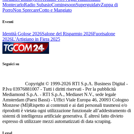
Montecarlo
Radio Subasio
Comingsoon
Superguidatv
Zuppa di
Porro
Non Sprecare
Cotto e Mangiato
Eventi
Identità Golose 2026
Salone del Risparmio 2026
Fuorisalone
2026
L'Artigiano in Fiera 2025
Seguici su
Copyright © 1999-
2026
RTI S.p.A. Business Digital -
P.Iva 03976881007 - Tutti i diritti riservati - Per la pubblicità
Mediamond S.p.A. - RTI S.p.A., Mediaset N.V., sede legale
Amsterdam (Paesi Bassi) - Uffici Viale Europa 46, 20093 Cologno
Monzese (MI)
Rispetto ai contenuti e ai dati personali trasmessi e/o
riprodotti è vietata ogni utilizzazione funzionale all’addestramento di
sistemi di intelligenza artificiale generativa. È altresì fatto divieto
espresso di utilizzare mezzi automatizzati di data scraping.
Legal