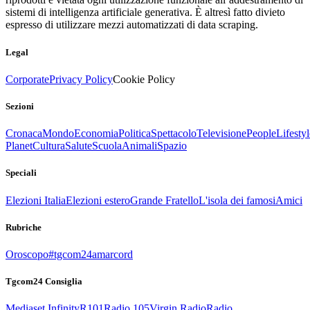
sistemi di intelligenza artificiale generativa. È altresì fatto divieto
espresso di utilizzare mezzi automatizzati di data scraping.
Legal
Corporate
Privacy Policy
Cookie Policy
Sezioni
Cronaca
Mondo
Economia
Politica
Spettacolo
Televisione
People
Lifestyl
Planet
Cultura
Salute
Scuola
Animali
Spazio
Speciali
Elezioni Italia
Elezioni estero
Grande Fratello
L'isola dei famosi
Amici
Rubriche
Oroscopo
#tgcom24amarcord
Tgcom24 Consiglia
Mediaset Infinity
R101
Radio 105
Virgin Radio
Radio