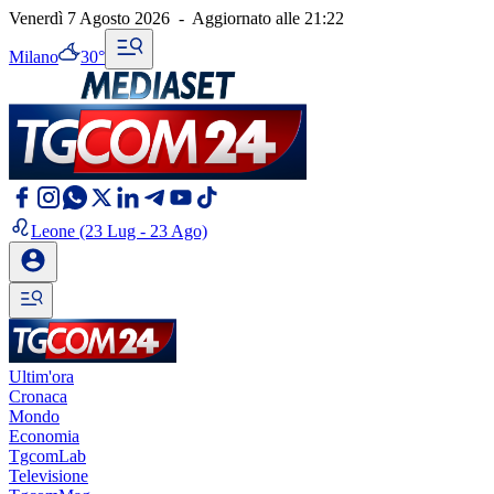
Venerdì 7 Agosto 2026
-
Aggiornato alle
21:22
Milano
30°
Leone
(23 Lug - 23 Ago)
Ultim'ora
Cronaca
Mondo
Economia
TgcomLab
Televisione