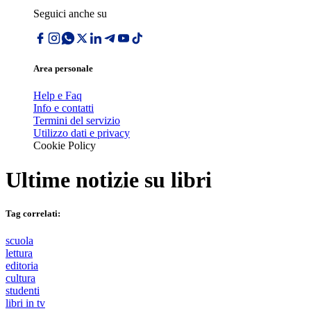
Seguici anche su
Area personale
Help e Faq
Info e contatti
Termini del servizio
Utilizzo dati e privacy
Cookie Policy
Ultime notizie su
libri
Tag correlati:
scuola
lettura
editoria
cultura
studenti
libri in tv