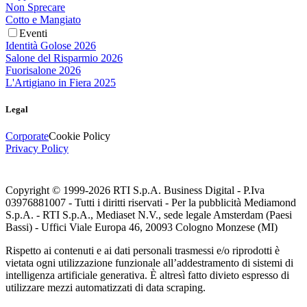
Non Sprecare
Cotto e Mangiato
Eventi
Identità Golose 2026
Salone del Risparmio 2026
Fuorisalone 2026
L'Artigiano in Fiera 2025
Legal
Corporate
Cookie Policy
Privacy Policy
Copyright © 1999-
2026
RTI S.p.A. Business Digital - P.Iva
03976881007 - Tutti i diritti riservati - Per la pubblicità Mediamond
S.p.A. - RTI S.p.A., Mediaset N.V., sede legale Amsterdam (Paesi
Bassi) - Uffici Viale Europa 46, 20093 Cologno Monzese (MI)
Rispetto ai contenuti e ai dati personali trasmessi e/o riprodotti è
vietata ogni utilizzazione funzionale all’addestramento di sistemi di
intelligenza artificiale generativa. È altresì fatto divieto espresso di
utilizzare mezzi automatizzati di data scraping.