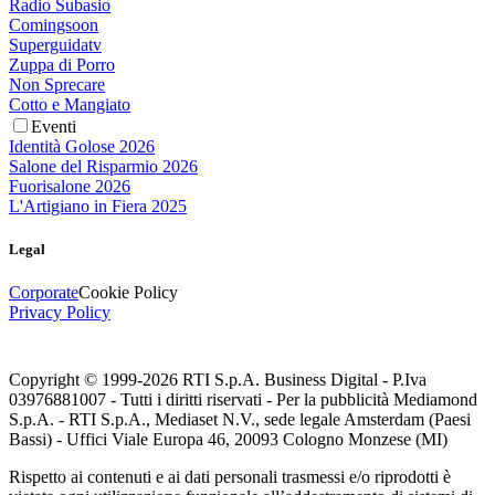
Radio Subasio
Comingsoon
Superguidatv
Zuppa di Porro
Non Sprecare
Cotto e Mangiato
Eventi
Identità Golose 2026
Salone del Risparmio 2026
Fuorisalone 2026
L'Artigiano in Fiera 2025
Legal
Corporate
Cookie Policy
Privacy Policy
Copyright © 1999-
2026
RTI S.p.A. Business Digital - P.Iva
03976881007 - Tutti i diritti riservati - Per la pubblicità Mediamond
S.p.A. - RTI S.p.A., Mediaset N.V., sede legale Amsterdam (Paesi
Bassi) - Uffici Viale Europa 46, 20093 Cologno Monzese (MI)
Rispetto ai contenuti e ai dati personali trasmessi e/o riprodotti è