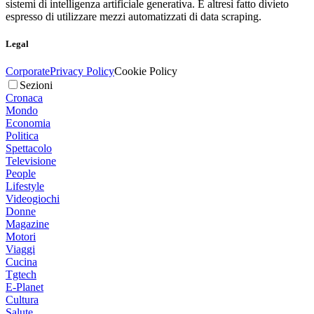
sistemi di intelligenza artificiale generativa. È altresì fatto divieto
espresso di utilizzare mezzi automatizzati di data scraping.
Legal
Corporate
Privacy Policy
Cookie Policy
Sezioni
Cronaca
Mondo
Economia
Politica
Spettacolo
Televisione
People
Lifestyle
Videogiochi
Donne
Magazine
Motori
Viaggi
Cucina
Tgtech
E-Planet
Cultura
Salute