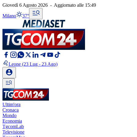
Giovedì 6 Agosto 2026
-
Aggiornato alle
15:49
Milano
37°
Leone
(23 Lug - 23 Ago)
Ultim'ora
Cronaca
Mondo
Economia
TgcomLab
Televisione