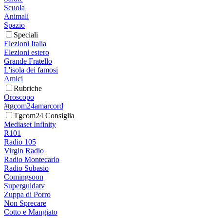
Scuola
Animali
Spazio
Speciali
Elezioni Italia
Elezioni estero
Grande Fratello
L'isola dei famosi
Amici
Rubriche
Oroscopo
#tgcom24amarcord
Tgcom24 Consiglia
Mediaset Infinity
R101
Radio 105
Virgin Radio
Radio Montecarlo
Radio Subasio
Comingsoon
Superguidatv
Zuppa di Porro
Non Sprecare
Cotto e Mangiato