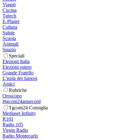
Viaggi
Cucina
Tgtech
E-Planet
Cultura
Salute
Scuola
Animali
Spazio
Speciali
Elezioni Italia
Elezioni estero
Grande Fratello
L'isola dei famosi
Amici
Rubriche
Oroscopo
#tgcom24amarcord
Tgcom24 Consiglia
Mediaset Infinity
R101
Radio 105
Virgin Radio
Radio Montecarlo