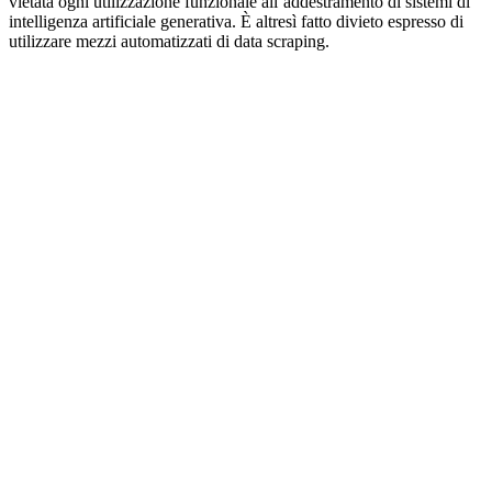
vietata ogni utilizzazione funzionale all’addestramento di sistemi di
intelligenza artificiale generativa. È altresì fatto divieto espresso di
utilizzare mezzi automatizzati di data scraping.