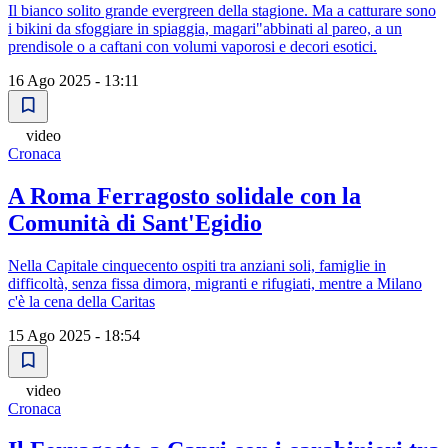
Il bianco solito grande evergreen della stagione. Ma a catturare sono
i bikini da sfoggiare in spiaggia, magari"abbinati al pareo, a un
prendisole o a caftani con volumi vaporosi e decori esotici.
16 Ago 2025 - 13:11
video
Cronaca
A Roma Ferragosto solidale con la
Comunità di Sant'Egidio
Nella Capitale cinquecento ospiti tra anziani soli, famiglie in
difficoltà, senza fissa dimora, migranti e rifugiati, mentre a Milano
c'è la cena della Caritas
15 Ago 2025 - 18:54
video
Cronaca