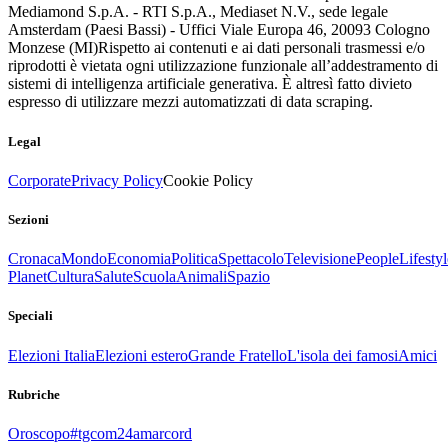
Mediamond S.p.A. - RTI S.p.A., Mediaset N.V., sede legale
Amsterdam (Paesi Bassi) - Uffici Viale Europa 46, 20093 Cologno
Monzese (MI)
Rispetto ai contenuti e ai dati personali trasmessi e/o
riprodotti è vietata ogni utilizzazione funzionale all’addestramento di
sistemi di intelligenza artificiale generativa. È altresì fatto divieto
espresso di utilizzare mezzi automatizzati di data scraping.
Legal
Corporate
Privacy Policy
Cookie Policy
Sezioni
Cronaca
Mondo
Economia
Politica
Spettacolo
Televisione
People
Lifestyl
Planet
Cultura
Salute
Scuola
Animali
Spazio
Speciali
Elezioni Italia
Elezioni estero
Grande Fratello
L'isola dei famosi
Amici
Rubriche
Oroscopo
#tgcom24amarcord