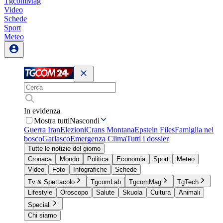
TgcomMag
Video
Schede
Sport
Meteo
In evidenza
Mostra tutti
Nascondi
Guerra Iran
Elezioni
Crans Montana
Epstein Files
Famiglia nel
bosco
Garlasco
Emergenza Clima
Tutti i dossier
Tutte le notizie del giorno
Cronaca
Mondo
Politica
Economia
Sport
Meteo
Video
Foto
Infografiche
Schede
Tv & Spettacolo
TgcomLab
TgcomMag
TgTech
Lifestyle
Oroscopo
Salute
Skuola
Cultura
Animali
Speciali
Chi siamo