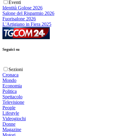
Eventi
Identità Golose 2026
Salone del Risparmio 2026
Fuorisalone 2026
L'Artigiano in Fiera 2025
Seguici su
Sezioni
Cronaca
Mondo
Economia
Politica
Spettacolo
Televisione
People
Lifestyle
Videogiochi
Donne
Magazine
Motori