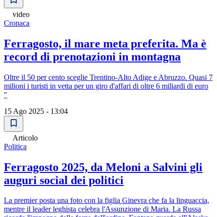
video
Cronaca
Ferragosto, il mare meta preferita. Ma è
record di prenotazioni in montagna
Oltre il 50 per cento sceglie Trentino-Alto Adige e Abruzzo. Quasi 7
milioni i turisti in vetta per un giro d'affari di oltre 6 miliardi di euro
"
15 Ago 2025 - 13:04
Articolo
Politica
Ferragosto 2025, da Meloni a Salvini gli
auguri social dei politici
La premier posta una foto con la figlia Ginevra che fa la linguaccia,
mentre il leader leghista celebra l'Assunzione di Maria. La Russa