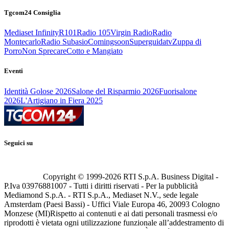
Tgcom24 Consiglia
Mediaset Infinity
R101
Radio 105
Virgin Radio
Radio
Montecarlo
Radio Subasio
Comingsoon
Superguidatv
Zuppa di
Porro
Non Sprecare
Cotto e Mangiato
Eventi
Identità Golose 2026
Salone del Risparmio 2026
Fuorisalone
2026
L'Artigiano in Fiera 2025
Seguici su
Copyright © 1999-
2026
RTI S.p.A. Business Digital -
P.Iva 03976881007 - Tutti i diritti riservati - Per la pubblicità
Mediamond S.p.A. - RTI S.p.A., Mediaset N.V., sede legale
Amsterdam (Paesi Bassi) - Uffici Viale Europa 46, 20093 Cologno
Monzese (MI)
Rispetto ai contenuti e ai dati personali trasmessi e/o
riprodotti è vietata ogni utilizzazione funzionale all’addestramento di