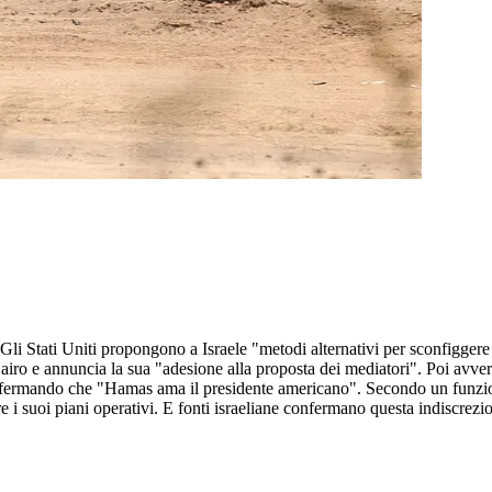
Gli Stati Uniti propongono a Israele "metodi alternativi per sconfiggere
l Cairo e annuncia la sua "adesione alla proposta dei mediatori". Poi avve
ffermando che "Hamas ama il presidente americano". Secondo un funzio
re i suoi piani operativi. E fonti israeliane confermano questa indiscre