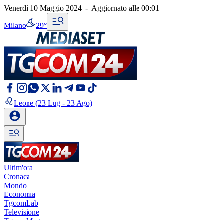
Venerdì 10 Maggio 2024
-
Aggiornato alle
00:01
Milano
29°
Leone
(23 Lug - 23 Ago)
Ultim'ora
Cronaca
Mondo
Economia
TgcomLab
Televisione