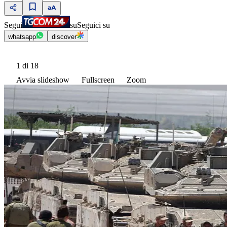
Segui
su
Seguici su
whatsapp
discover
1
di 18
Avvia slideshow
Fullscreen
Zoom