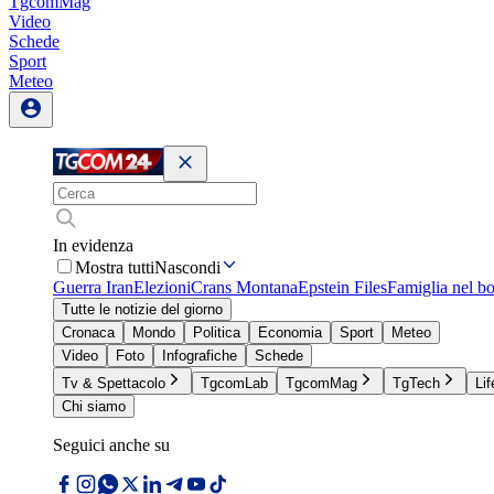
TgcomMag
Video
Schede
Sport
Meteo
In evidenza
Mostra tutti
Nascondi
Guerra Iran
Elezioni
Crans Montana
Epstein Files
Famiglia nel b
Tutte le notizie del giorno
Cronaca
Mondo
Politica
Economia
Sport
Meteo
Video
Foto
Infografiche
Schede
Tv & Spettacolo
TgcomLab
TgcomMag
TgTech
Lif
Chi siamo
Seguici anche su