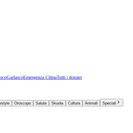
osco
Garlasco
Emergenza Clima
Tutti i dossier
estyle
Oroscopo
Salute
Skuola
Cultura
Animali
Speciali