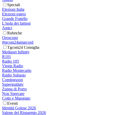
Speciali
Elezioni Italia
Elezioni estero
Grande Fratello
L'isola dei famosi
Amici
Rubriche
Oroscopo
#tgcom24amarcord
Tgcom24 Consiglia
Mediaset Infinity
R101
Radio 105
Virgin Radio
Radio Montecarlo
Radio Subasio
Comingsoon
Superguidatv
Zuppa di Porro
Non Sprecare
Cotto e Mangiato
Eventi
Identità Golose 2026
Salone del Risparmio 2026