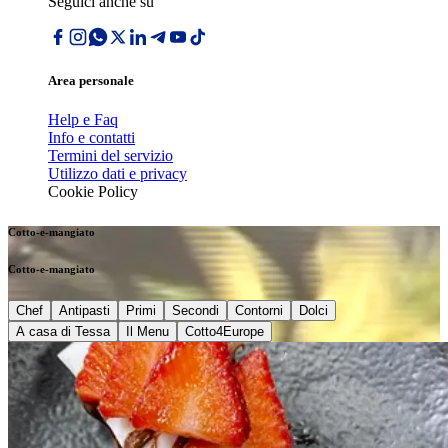
Seguici anche su
Area personale
Help e Faq
Info e contatti
Termini del servizio
Utilizzo dati e privacy
Cookie Policy
Cotto-e-mangiato
Cotto-e-mangiato
Chef
Antipasti
Primi
Secondi
Contorni
Dolci
A casa di Tessa
Il Menu
Cotto4Europe