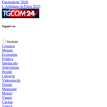
Fuorisalone 2026
L'Artigiano in Fiera 2025
Seguici su
Sezioni
Cronaca
Mondo
Economia
Politica
Spettacolo
Televisione
People
Lifestyle
Videogiochi
Donne
Magazine
Motori
Viaggi
Cucina
Tgtech