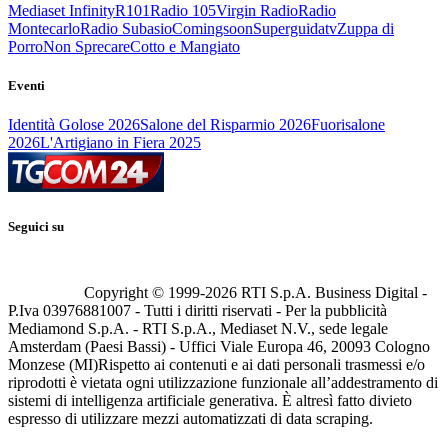
Mediaset Infinity
R101
Radio 105
Virgin Radio
Radio
Montecarlo
Radio Subasio
Comingsoon
Superguidatv
Zuppa di
Porro
Non Sprecare
Cotto e Mangiato
Eventi
Identità Golose 2026
Salone del Risparmio 2026
Fuorisalone
2026
L'Artigiano in Fiera 2025
Seguici su
Copyright © 1999-
2026
RTI S.p.A. Business Digital -
P.Iva 03976881007 - Tutti i diritti riservati - Per la pubblicità
Mediamond S.p.A. - RTI S.p.A., Mediaset N.V., sede legale
Amsterdam (Paesi Bassi) - Uffici Viale Europa 46, 20093 Cologno
Monzese (MI)
Rispetto ai contenuti e ai dati personali trasmessi e/o
riprodotti è vietata ogni utilizzazione funzionale all’addestramento di
sistemi di intelligenza artificiale generativa. È altresì fatto divieto
espresso di utilizzare mezzi automatizzati di data scraping.