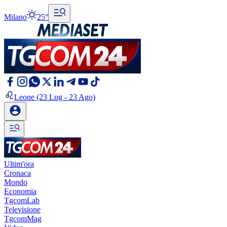
Milano
25°
Leone
(23 Lug - 23 Ago)
Ultim'ora
Cronaca
Mondo
Economia
TgcomLab
Televisione
TgcomMag