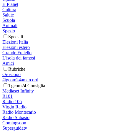
E-Planet
Cultura
Salute
Scuola
Animali
Spazio
Speciali
Elezioni Italia
Elezioni estero
Grande Fratello
L'isola dei famosi
Amici
Rubriche
Oroscopo
#tgcom24amarcord
Tgcom24 Consiglia
Mediaset Infinity
R101
Radio 105
Virgin Radio
Radio Montecarlo
Radio Subasio
Comingsoon
Superguidatv