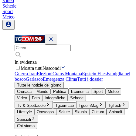
Video
Schede
Sport
Meteo
In evidenza
Mostra tutti
Nascondi
Guerra Iran
Elezioni
Crans Montana
Epstein Files
Famiglia nel
bosco
Garlasco
Emergenza Clima
Tutti i dossier
Tutte le notizie del giorno
Cronaca
Mondo
Politica
Economia
Sport
Meteo
Video
Foto
Infografiche
Schede
Tv & Spettacolo
TgcomLab
TgcomMag
TgTech
Lifestyle
Oroscopo
Salute
Skuola
Cultura
Animali
Speciali
Chi siamo