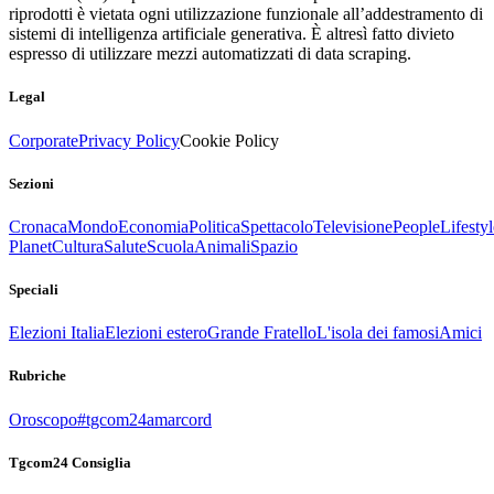
riprodotti è vietata ogni utilizzazione funzionale all’addestramento di
sistemi di intelligenza artificiale generativa. È altresì fatto divieto
espresso di utilizzare mezzi automatizzati di data scraping.
Legal
Corporate
Privacy Policy
Cookie Policy
Sezioni
Cronaca
Mondo
Economia
Politica
Spettacolo
Televisione
People
Lifestyl
Planet
Cultura
Salute
Scuola
Animali
Spazio
Speciali
Elezioni Italia
Elezioni estero
Grande Fratello
L'isola dei famosi
Amici
Rubriche
Oroscopo
#tgcom24amarcord
Tgcom24 Consiglia