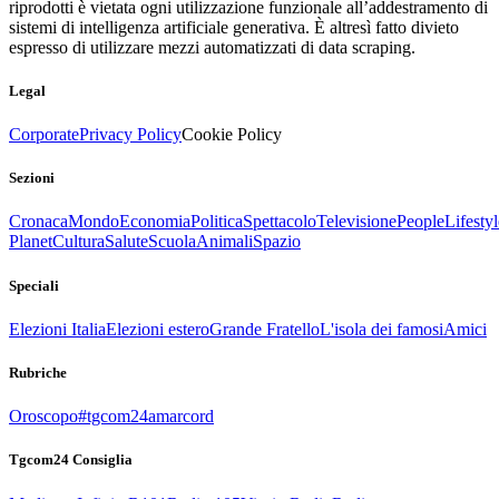
riprodotti è vietata ogni utilizzazione funzionale all’addestramento di
sistemi di intelligenza artificiale generativa. È altresì fatto divieto
espresso di utilizzare mezzi automatizzati di data scraping.
Legal
Corporate
Privacy Policy
Cookie Policy
Sezioni
Cronaca
Mondo
Economia
Politica
Spettacolo
Televisione
People
Lifestyl
Planet
Cultura
Salute
Scuola
Animali
Spazio
Speciali
Elezioni Italia
Elezioni estero
Grande Fratello
L'isola dei famosi
Amici
Rubriche
Oroscopo
#tgcom24amarcord
Tgcom24 Consiglia