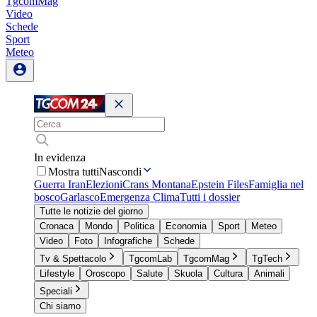
TgcomMag
Video
Schede
Sport
Meteo
In evidenza
Mostra tutti
Nascondi
Guerra Iran
Elezioni
Crans Montana
Epstein Files
Famiglia nel
bosco
Garlasco
Emergenza Clima
Tutti i dossier
Tutte le notizie del giorno
Cronaca
Mondo
Politica
Economia
Sport
Meteo
Video
Foto
Infografiche
Schede
Tv & Spettacolo
TgcomLab
TgcomMag
TgTech
Lifestyle
Oroscopo
Salute
Skuola
Cultura
Animali
Speciali
Chi siamo