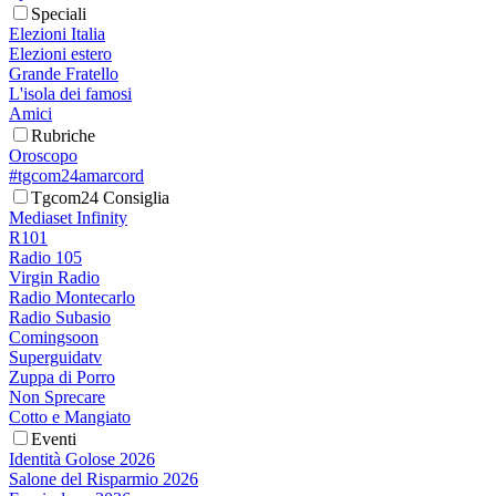
Speciali
Elezioni Italia
Elezioni estero
Grande Fratello
L'isola dei famosi
Amici
Rubriche
Oroscopo
#tgcom24amarcord
Tgcom24 Consiglia
Mediaset Infinity
R101
Radio 105
Virgin Radio
Radio Montecarlo
Radio Subasio
Comingsoon
Superguidatv
Zuppa di Porro
Non Sprecare
Cotto e Mangiato
Eventi
Identità Golose 2026
Salone del Risparmio 2026