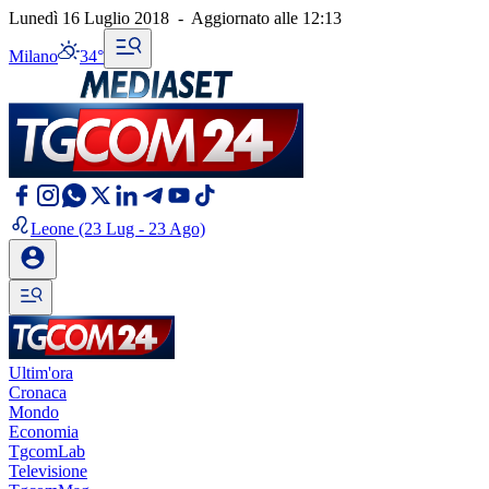
Lunedì 16 Luglio 2018
-
Aggiornato alle
12:13
Milano
34°
Leone
(23 Lug - 23 Ago)
Ultim'ora
Cronaca
Mondo
Economia
TgcomLab
Televisione