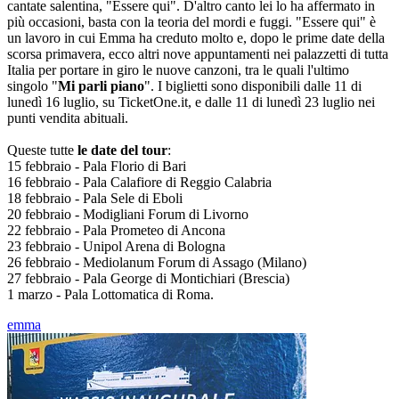
cantate salentina, "Essere qui". D'altro canto lei lo ha affermato in
più occasioni, basta con la teoria del mordi e fuggi. "Essere qui" è
un lavoro in cui Emma ha creduto molto e, dopo le prime date della
scorsa primavera, ecco altri nove appuntamenti nei palazzetti di tutta
Italia per portare in giro le nuove canzoni, tra le quali l'ultimo
singolo "
Mi parli piano
". I biglietti sono disponibili dalle 11 di
lunedì 16 luglio, su TicketOne.it, e dalle 11 di lunedì 23 luglio nei
punti vendita abituali.
Queste tutte
le date del tour
:
15 febbraio - Pala Florio di Bari
16 febbraio - Pala Calafiore di Reggio Calabria
18 febbraio - Pala Sele di Eboli
20 febbraio - Modigliani Forum di Livorno
22 febbraio - Pala Prometeo di Ancona
23 febbraio - Unipol Arena di Bologna
26 febbraio - Mediolanum Forum di Assago (Milano)
27 febbraio - Pala George di Montichiari (Brescia)
1 marzo - Pala Lottomatica di Roma.
emma