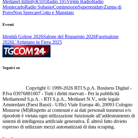
Mediaset Infinity
R101
Radio 105
Virgin Radio
Radio
Montecarlo
Radio Subasio
Comingsoon
Superguidatv
Zuppa di
Porro
Non Sprecare
Cotto e Mangiato
Eventi
Identità Golose 2026
Salone del Risparmio 2026
Fuorisalone
2026
L'Artigiano in Fiera 2025
Seguici su
Copyright © 1999-
2026
RTI S.p.A. Business Digital -
P.Iva 03976881007 - Tutti i diritti riservati - Per la pubblicità
Mediamond S.p.A. - RTI S.p.A., Mediaset N.V., sede legale
Amsterdam (Paesi Bassi) - Uffici Viale Europa 46, 20093 Cologno
Monzese (MI)
Rispetto ai contenuti e ai dati personali trasmessi e/o
riprodotti è vietata ogni utilizzazione funzionale all’addestramento di
sistemi di intelligenza artificiale generativa. È altresì fatto divieto
espresso di utilizzare mezzi automatizzati di data scraping.