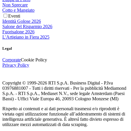
Non Sprecare
Cotto e Mangiato
Eventi
Identità Golose 2026
Salone del Risparmio 2026
Fuorisalone 2026
L'Artigiano in Fiera 2025
Legal
Corporate
Cookie Policy
Privacy Policy
Copyright © 1999-
2026
RTI S.p.A. Business Digital - P.Iva
03976881007 - Tutti i diritti riservati - Per la pubblicità Mediamond
S.p.A. - RTI S.p.A., Mediaset N.V., sede legale Amsterdam (Paesi
Bassi) - Uffici Viale Europa 46, 20093 Cologno Monzese (MI)
Rispetto ai contenuti e ai dati personali trasmessi e/o riprodotti è
vietata ogni utilizzazione funzionale all’addestramento di sistemi di
intelligenza artificiale generativa. È altresì fatto divieto espresso di
utilizzare mezzi automatizzati di data scraping.