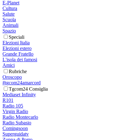
E-Planet
Cultura
Salute
Scuola
Animali
Spazio
Speciali
Elezioni Italia
Elezioni estero
Grande Fratello
L'isola dei famosi
Amici
Rubriche
Oroscopo
#tgcom24amarcord
Tgcom24 Consiglia
Mediaset Infinity
R101
Radio 105
Virgin Radio
Radio Montecarlo
Radio Subasio
Comingsoon
Superguidatv
Zuppa di Porro