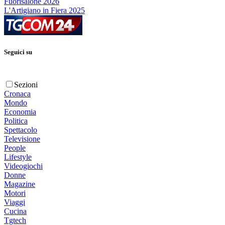
Fuorisalone 2026
L'Artigiano in Fiera 2025
Seguici su
Sezioni
Cronaca
Mondo
Economia
Politica
Spettacolo
Televisione
People
Lifestyle
Videogiochi
Donne
Magazine
Motori
Viaggi
Cucina
Tgtech