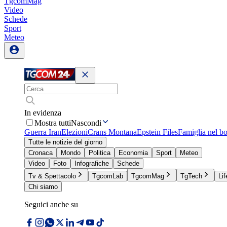
TgcomMag
Video
Schede
Sport
Meteo
In evidenza
Mostra tutti
Nascondi
Guerra Iran
Elezioni
Crans Montana
Epstein Files
Famiglia nel b
Tutte le notizie del giorno
Cronaca
Mondo
Politica
Economia
Sport
Meteo
Video
Foto
Infografiche
Schede
Tv & Spettacolo
TgcomLab
TgcomMag
TgTech
Lif
Chi siamo
Seguici anche su