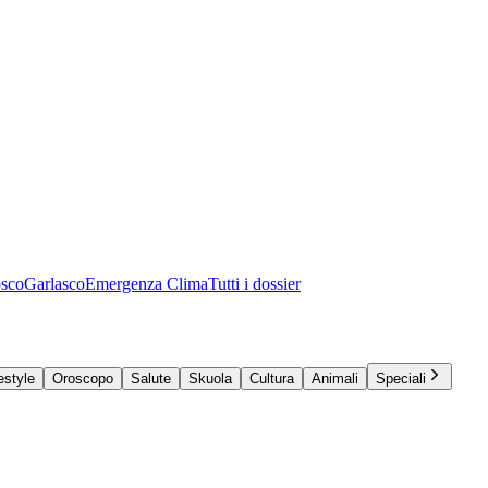
osco
Garlasco
Emergenza Clima
Tutti i dossier
estyle
Oroscopo
Salute
Skuola
Cultura
Animali
Speciali