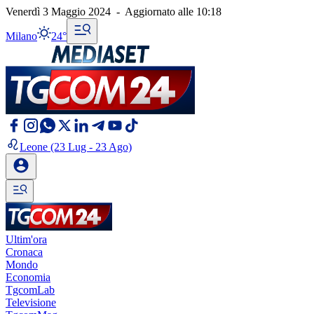
Venerdì 3 Maggio 2024
-
Aggiornato alle
10:18
Milano
24°
Leone
(23 Lug - 23 Ago)
Ultim'ora
Cronaca
Mondo
Economia
TgcomLab
Televisione