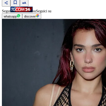
Segui
su
Seguici su
whatsapp
discover