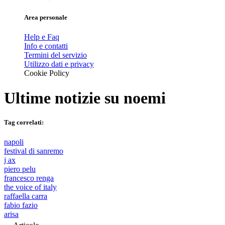
Area personale
Help e Faq
Info e contatti
Termini del servizio
Utilizzo dati e privacy
Cookie Policy
Ultime notizie su
noemi
Tag correlati:
napoli
festival di sanremo
j ax
piero pelu
francesco renga
the voice of italy
raffaella carra
fabio fazio
arisa