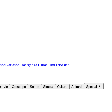
osco
Garlasco
Emergenza Clima
Tutti i dossier
estyle
Oroscopo
Salute
Skuola
Cultura
Animali
Speciali