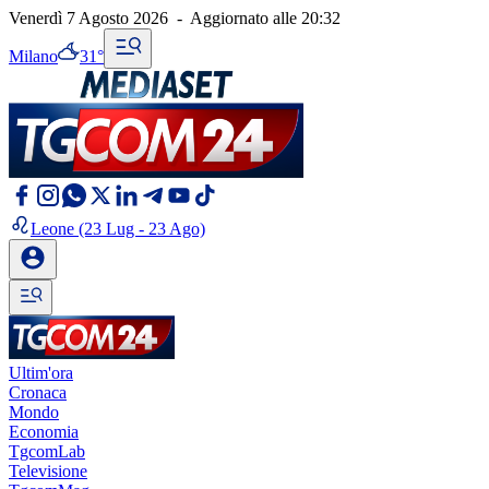
Venerdì 7 Agosto 2026
-
Aggiornato alle
20:32
Milano
31°
Leone
(23 Lug - 23 Ago)
Ultim'ora
Cronaca
Mondo
Economia
TgcomLab
Televisione