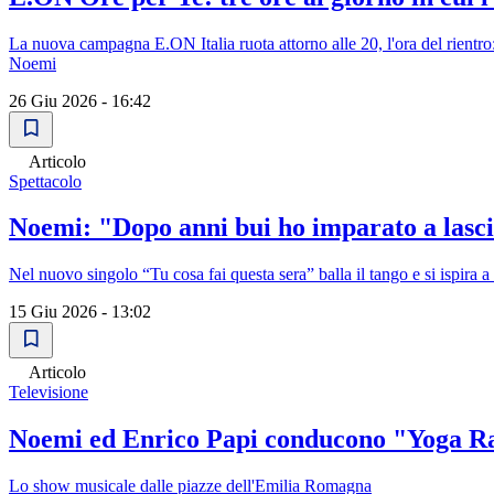
La nuova campagna E.ON Italia ruota attorno alle 20, l'ora del rientro:
Noemi
26 Giu 2026 - 16:42
Articolo
Spettacolo
Noemi: "Dopo anni bui ho imparato a lasc
Nel nuovo singolo “Tu cosa fai questa sera” balla il tango e si ispira a 
15 Giu 2026 - 13:02
Articolo
Televisione
Noemi ed Enrico Papi conducono "Yoga Radi
Lo show musicale dalle piazze dell'Emilia Romagna