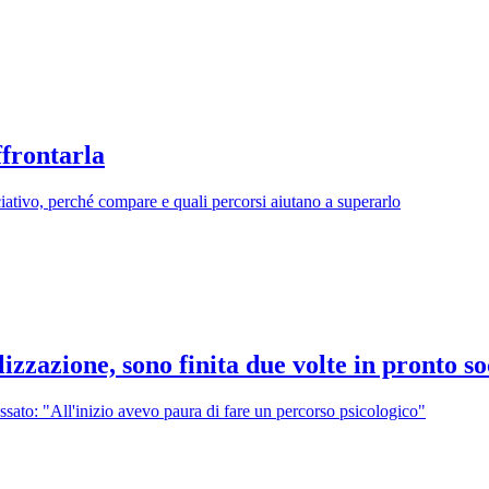
ffrontarla
iativo, perché compare e quali percorsi aiutano a superarlo
izzazione, sono finita due volte in pronto s
assato: "All'inizio avevo paura di fare un percorso psicologico"