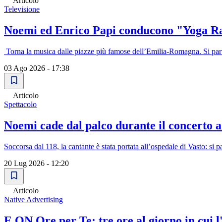
Articolo
Televisione
Noemi ed Enrico Papi conducono "Yoga Ra
Torna la musica dalle piazze più famose dell’Emilia-Romagna. Si parte
03 Ago 2026 - 17:38
Articolo
Spettacolo
Noemi cade dal palco durante il concerto a
Soccorsa dal 118, la cantante è stata portata all’ospedale di Vasto: si 
20 Lug 2026 - 12:20
Articolo
Native Advertising
E.ON Ore per Te: tre ore al giorno in cui l