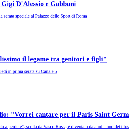
 Gigi D'Alessio e Gabbani
a serata speciale al Palazzo dello Sport di Roma
ssimo il legame tra genitori e figli"
ledì in prima serata su Canale 5
dio: "Vorrei cantare per il Paris Saint Ger
to a perdere", scritta da Vasco Rossi, è diventato da anni l'inno dei tifos