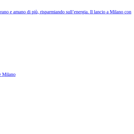
derano e amano di più, risparmiando sull’energia. Il lancio a Milano con
 e Milano