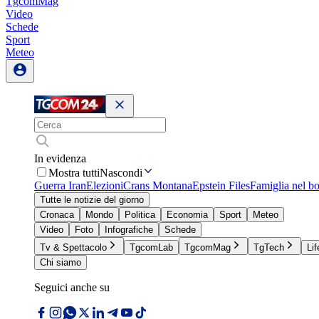
TgcomMag
Video
Schede
Sport
Meteo
In evidenza
Mostra tutti
Nascondi
Guerra Iran
Elezioni
Crans Montana
Epstein Files
Famiglia nel b
Tutte le notizie del giorno
Cronaca
Mondo
Politica
Economia
Sport
Meteo
Video
Foto
Infografiche
Schede
Tv & Spettacolo
TgcomLab
TgcomMag
TgTech
Lif
Chi siamo
Seguici anche su