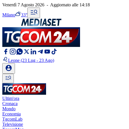
Venerdì 7 Agosto 2026
-
Aggiornato alle
14:18
Milano
33°
Leone
(23 Lug - 23 Ago)
Ultim'ora
Cronaca
Mondo
Economia
TgcomLab
Televisione