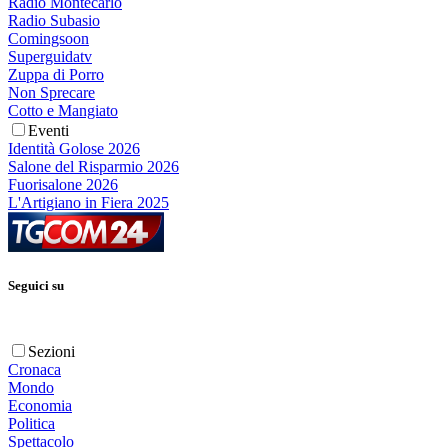
Radio Montecarlo
Radio Subasio
Comingsoon
Superguidatv
Zuppa di Porro
Non Sprecare
Cotto e Mangiato
Eventi
Identità Golose 2026
Salone del Risparmio 2026
Fuorisalone 2026
L'Artigiano in Fiera 2025
Seguici su
Sezioni
Cronaca
Mondo
Economia
Politica
Spettacolo