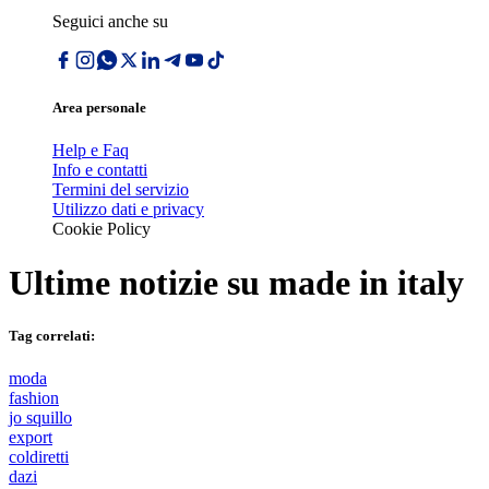
Seguici anche su
Area personale
Help e Faq
Info e contatti
Termini del servizio
Utilizzo dati e privacy
Cookie Policy
Ultime notizie su
made in italy
Tag correlati:
moda
fashion
jo squillo
export
coldiretti
dazi