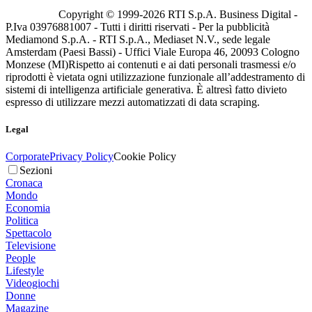
Copyright © 1999-
2026
RTI S.p.A. Business Digital -
P.Iva 03976881007 - Tutti i diritti riservati - Per la pubblicità
Mediamond S.p.A. - RTI S.p.A., Mediaset N.V., sede legale
Amsterdam (Paesi Bassi) - Uffici Viale Europa 46, 20093 Cologno
Monzese (MI)
Rispetto ai contenuti e ai dati personali trasmessi e/o
riprodotti è vietata ogni utilizzazione funzionale all’addestramento di
sistemi di intelligenza artificiale generativa. È altresì fatto divieto
espresso di utilizzare mezzi automatizzati di data scraping.
Legal
Corporate
Privacy Policy
Cookie Policy
Sezioni
Cronaca
Mondo
Economia
Politica
Spettacolo
Televisione
People
Lifestyle
Videogiochi
Donne
Magazine