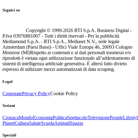
Seguici su
Copyright © 1999-
2026
RTI S.p.A. Business Digital -
P.Iva 03976881007 - Tutti i diritti riservati - Per la pubblicità
Mediamond S.p.A. - RTI S.p.A., Mediaset N.V., sede legale
Amsterdam (Paesi Bassi) - Uffici Viale Europa 46, 20093 Cologno
Monzese (MI)
Rispetto ai contenuti e ai dati personali trasmessi e/o
riprodotti è vietata ogni utilizzazione funzionale all’addestramento di
sistemi di intelligenza artificiale generativa. È altresì fatto divieto
espresso di utilizzare mezzi automatizzati di data scraping.
Legal
Corporate
Privacy Policy
Cookie Policy
Sezioni
Cronaca
Mondo
Economia
Politica
Spettacolo
Televisione
People
Lifestyl
Planet
Cultura
Salute
Scuola
Animali
Spazio
Speciali