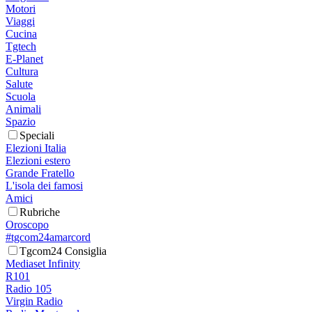
Motori
Viaggi
Cucina
Tgtech
E-Planet
Cultura
Salute
Scuola
Animali
Spazio
Speciali
Elezioni Italia
Elezioni estero
Grande Fratello
L'isola dei famosi
Amici
Rubriche
Oroscopo
#tgcom24amarcord
Tgcom24 Consiglia
Mediaset Infinity
R101
Radio 105
Virgin Radio