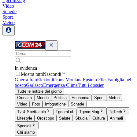
TgcomMag
Video
Schede
Sport
Meteo
In evidenza
Mostra tutti
Nascondi
Guerra Iran
Elezioni
Crans Montana
Epstein Files
Famiglia nel
bosco
Garlasco
Emergenza Clima
Tutti i dossier
Tutte le notizie del giorno
Cronaca
Mondo
Politica
Economia
Sport
Meteo
Video
Foto
Infografiche
Schede
Tv & Spettacolo
TgcomLab
TgcomMag
TgTech
Lifestyle
Oroscopo
Salute
Skuola
Cultura
Animali
Speciali
Chi siamo