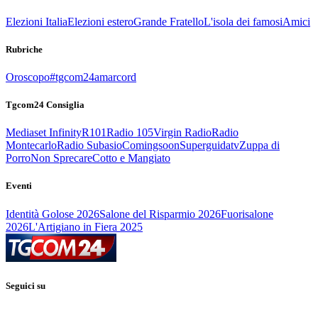
Elezioni Italia
Elezioni estero
Grande Fratello
L'isola dei famosi
Amici
Rubriche
Oroscopo
#tgcom24amarcord
Tgcom24 Consiglia
Mediaset Infinity
R101
Radio 105
Virgin Radio
Radio
Montecarlo
Radio Subasio
Comingsoon
Superguidatv
Zuppa di
Porro
Non Sprecare
Cotto e Mangiato
Eventi
Identità Golose 2026
Salone del Risparmio 2026
Fuorisalone
2026
L'Artigiano in Fiera 2025
Seguici su