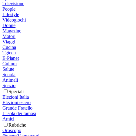
Televisione
People
Lifestyle
Videogiochi
Donne
Magazine
Motori
Viaggi
Cucina
Tgtech
E-Planet
Cultura
Salute
Scuola
Animali
Spazio
Speciali
Elezioni Italia
Elezioni estero
Grande Fratello
L'isola dei famosi
Amici
Rubriche
Oroscopo
#tgcom24amarcord