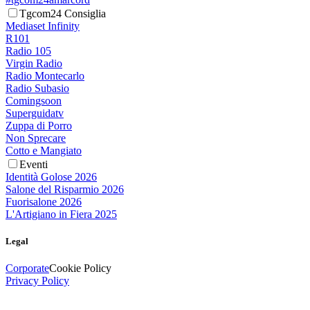
Tgcom24 Consiglia
Mediaset Infinity
R101
Radio 105
Virgin Radio
Radio Montecarlo
Radio Subasio
Comingsoon
Superguidatv
Zuppa di Porro
Non Sprecare
Cotto e Mangiato
Eventi
Identità Golose 2026
Salone del Risparmio 2026
Fuorisalone 2026
L'Artigiano in Fiera 2025
Legal
Corporate
Cookie Policy
Privacy Policy