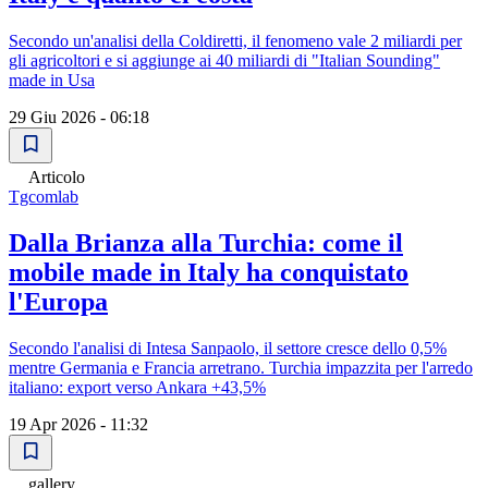
Secondo un'analisi della Coldiretti, il fenomeno vale 2 miliardi per
gli agricoltori e si aggiunge ai 40 miliardi di "Italian Sounding"
made in Usa
29 Giu 2026 - 06:18
Articolo
Tgcomlab
Dalla Brianza alla Turchia: come il
mobile made in Italy ha conquistato
l'Europa
Secondo l'analisi di Intesa Sanpaolo, il settore cresce dello 0,5%
mentre Germania e Francia arretrano. Turchia impazzita per l'arredo
italiano: export verso Ankara +43,5%
19 Apr 2026 - 11:32
gallery