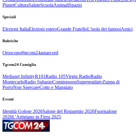
Planet
Cultura
Salute
Scuola
Animali
Spazio
Speciali
Elezioni Italia
Elezioni estero
Grande Fratello
L'isola dei famosi
Amici
Rubriche
Oroscopo
#tgcom24amarcord
Tgcom24 Consiglia
Mediaset Infinity
R101
Radio 105
Virgin Radio
Radio
Montecarlo
Radio Subasio
Comingsoon
Superguidatv
Zuppa di
Porro
Non Sprecare
Cotto e Mangiato
Eventi
Identità Golose 2026
Salone del Risparmio 2026
Fuorisalone
2026
L'Artigiano in Fiera 2025