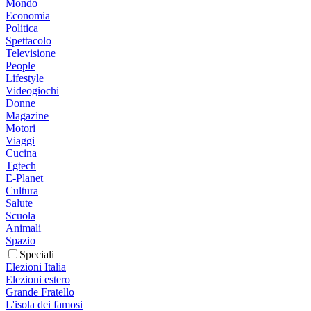
Mondo
Economia
Politica
Spettacolo
Televisione
People
Lifestyle
Videogiochi
Donne
Magazine
Motori
Viaggi
Cucina
Tgtech
E-Planet
Cultura
Salute
Scuola
Animali
Spazio
Speciali
Elezioni Italia
Elezioni estero
Grande Fratello
L'isola dei famosi