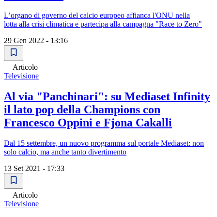
L’organo di governo del calcio europeo affianca l'ONU nella
lotta alla crisi climatica e partecipa alla campagna "Race to Zero"
29 Gen 2022 - 13:16
Articolo
Televisione
Al via "Panchinari": su Mediaset Infinity
il lato pop della Champions con
Francesco Oppini e Fjona Cakalli
Dal 15 settembre, un nuovo programma sul portale Mediaset: non
solo calcio, ma anche tanto divertimento
13 Set 2021 - 17:33
Articolo
Televisione