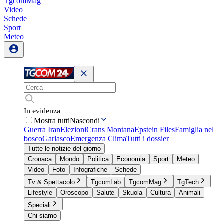
TgcomMag
Video
Schede
Sport
Meteo
In evidenza
Mostra tutti
Nascondi
Guerra Iran
Elezioni
Crans Montana
Epstein Files
Famiglia nel
bosco
Garlasco
Emergenza Clima
Tutti i dossier
Tutte le notizie del giorno
Cronaca
Mondo
Politica
Economia
Sport
Meteo
Video
Foto
Infografiche
Schede
Tv & Spettacolo
TgcomLab
TgcomMag
TgTech
Lifestyle
Oroscopo
Salute
Skuola
Cultura
Animali
Speciali
Chi siamo