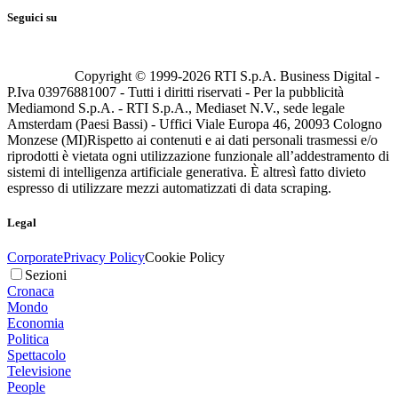
Seguici su
Copyright © 1999-
2026
RTI S.p.A. Business Digital -
P.Iva 03976881007 - Tutti i diritti riservati - Per la pubblicità
Mediamond S.p.A. - RTI S.p.A., Mediaset N.V., sede legale
Amsterdam (Paesi Bassi) - Uffici Viale Europa 46, 20093 Cologno
Monzese (MI)
Rispetto ai contenuti e ai dati personali trasmessi e/o
riprodotti è vietata ogni utilizzazione funzionale all’addestramento di
sistemi di intelligenza artificiale generativa. È altresì fatto divieto
espresso di utilizzare mezzi automatizzati di data scraping.
Legal
Corporate
Privacy Policy
Cookie Policy
Sezioni
Cronaca
Mondo
Economia
Politica
Spettacolo
Televisione
People