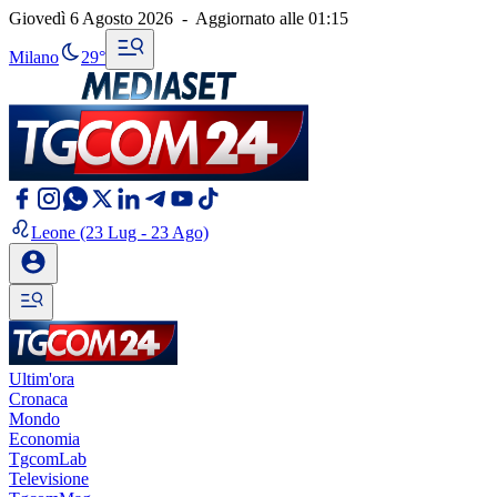
Giovedì 6 Agosto 2026
-
Aggiornato alle
01:15
Milano
29°
Leone
(23 Lug - 23 Ago)
Ultim'ora
Cronaca
Mondo
Economia
TgcomLab
Televisione