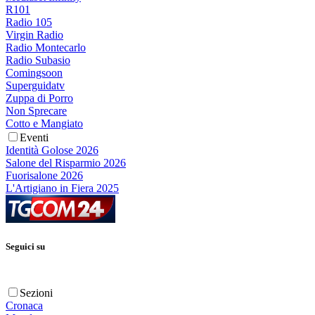
R101
Radio 105
Virgin Radio
Radio Montecarlo
Radio Subasio
Comingsoon
Superguidatv
Zuppa di Porro
Non Sprecare
Cotto e Mangiato
Eventi
Identità Golose 2026
Salone del Risparmio 2026
Fuorisalone 2026
L'Artigiano in Fiera 2025
Seguici su
Sezioni
Cronaca