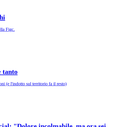
hi
lla Figc.
e tanto
e l'indotto sul territorio fa il resto)
ocial: "Dolore incolmabile, ma ora sei