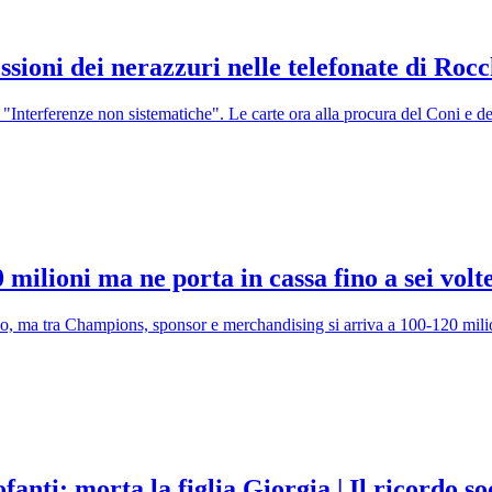
ssioni dei nerazzuri nelle telefonate di Rocc
: "Interferenze non sistematiche". Le carte ora alla procura del Coni e de
 milioni ma ne porta in cassa fino a sei volt
, ma tra Champions, sponsor e merchandising si arriva a 100-120 milioni (
fanti: morta la figlia Giorgia | Il ricordo s