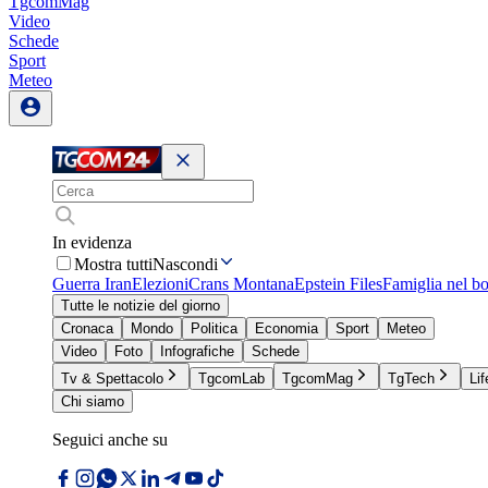
TgcomMag
Video
Schede
Sport
Meteo
In evidenza
Mostra tutti
Nascondi
Guerra Iran
Elezioni
Crans Montana
Epstein Files
Famiglia nel b
Tutte le notizie del giorno
Cronaca
Mondo
Politica
Economia
Sport
Meteo
Video
Foto
Infografiche
Schede
Tv & Spettacolo
TgcomLab
TgcomMag
TgTech
Lif
Chi siamo
Seguici anche su