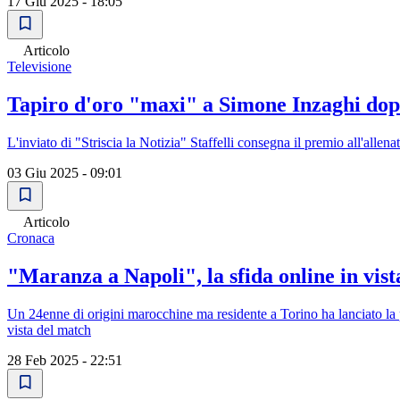
17 Giu 2025 - 18:05
Articolo
Televisione
Tapiro d'oro "maxi" a Simone Inzaghi dopo
L'inviato di "Striscia la Notizia" Staffelli consegna il premio all'allen
03 Giu 2025 - 09:01
Articolo
Cronaca
"Maranza a Napoli", la sfida online in vista
Un 24enne di origini marocchine ma residente a Torino ha lanciato la pr
vista del match
28 Feb 2025 - 22:51