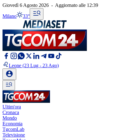
Giovedì 6 Agosto 2026
-
Aggiornato alle
12:39
Milano
33°
Leone
(23 Lug - 23 Ago)
Ultim'ora
Cronaca
Mondo
Economia
TgcomLab
Televisione