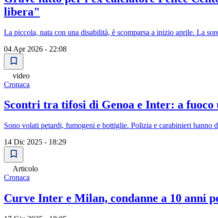
libera"
La piccola, nata con una disabilità, è scomparsa a inizio aprile. La sor
04 Apr 2026 - 22:08
video
Cronaca
Scontri tra tifosi di Genoa e Inter: a fuoc
Sono volati petardi, fumogeni e bottiglie. Polizia e carabinieri hanno d
14 Dic 2025 - 18:29
Articolo
Cronaca
Curve Inter e Milan, condanne a 10 anni pe