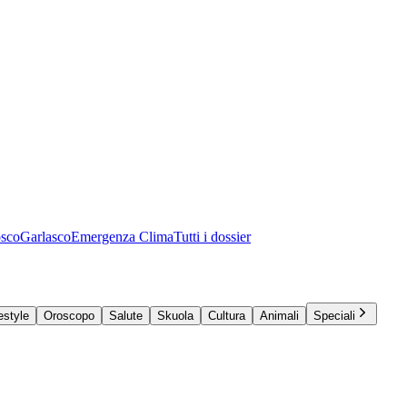
osco
Garlasco
Emergenza Clima
Tutti i dossier
estyle
Oroscopo
Salute
Skuola
Cultura
Animali
Speciali