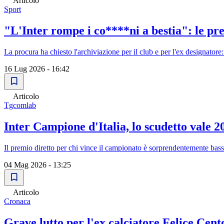
Articolo
Sport
"L'Inter rompe i co****ni a bestia": le pre
La procura ha chiesto l'archiviazione per il club e per l'ex designatore
16 Lug 2026 - 16:42
Articolo
Tgcomlab
Inter Campione d'Italia, lo scudetto vale 20
Il premio diretto per chi vince il campionato è sorprendentemente basso
04 Mag 2026 - 13:25
Articolo
Cronaca
Grave lutto per l'ex calciatore Felice Cento