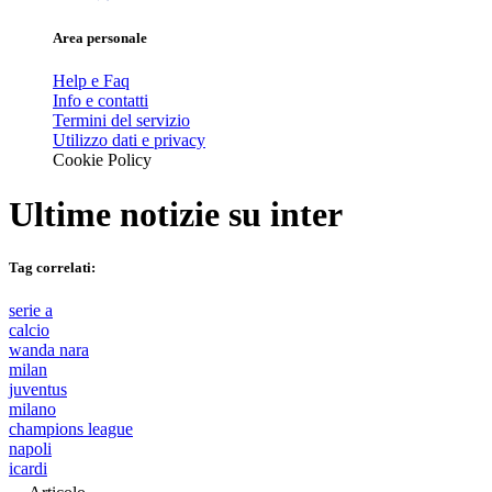
Area personale
Help e Faq
Info e contatti
Termini del servizio
Utilizzo dati e privacy
Cookie Policy
Ultime notizie su
inter
Tag correlati:
serie a
calcio
wanda nara
milan
juventus
milano
champions league
napoli
icardi