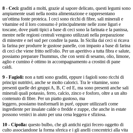
8 - Ceci:
graditi a molti, grazie al sapore delicato, questi legumi sono
ampiamente usati nella nostra alimentazione e rappresentano
un'ottima fonte proteica. I ceci sono ricchi di fibre, sali minerali e
vitamine ed il loro consumo è principalmente nelle zone liguri e
toscane, dove piatti tipici a base di ceci sono la farinata e la panissa,
mentre nelle regioni centrali vengono utilizzati nella preparazione
di minestre e nel sud per condire la pasta. In Sicilia dai ceci si ricava
la farina per produrre le gustose panelle, con impasto a base di farina
di ceci che viene fritto nell'olio. Per un aperitivo a tutta fibra e salute,
possiamo preparare l'hummus, che con semi di sesamo, olio, limone,
aglio e cumino è ottimo in accompagnamento a crostini di pane
caldi.
9 - Fagioli:
non a tutti sono graditi, eppure i fagioli sono ricchi di
principi nutritivi, anche se molto calorici. Tra le vitamine, sono
presenti quelle dei gruppi A, B, C ed E, ma sono presenti anche sali
minerali quali potassio, ferro, calcio, zinco e fosforo, oltre a un alto
contenuto di fibre. Per un piatto gustoso, ma
leggero, possiamo trasformarli in puré, oppure utilizzarli come
ingrediente per insalate calde o fredde e zuppe, che anche in estate
possono venirci in aiuto per una cena leggera e sfiziosa.
10 - Cipolla:
questo bulbo, che gli antichi egizi fecero oggetto di
culto associandone la forma sferica e i gli anelli concentrici alla vita