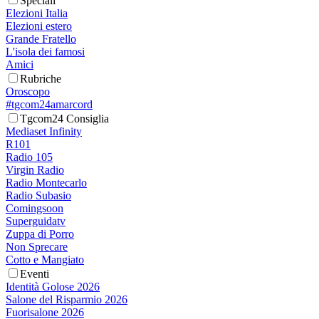
Speciali
Elezioni Italia
Elezioni estero
Grande Fratello
L'isola dei famosi
Amici
Rubriche
Oroscopo
#tgcom24amarcord
Tgcom24 Consiglia
Mediaset Infinity
R101
Radio 105
Virgin Radio
Radio Montecarlo
Radio Subasio
Comingsoon
Superguidatv
Zuppa di Porro
Non Sprecare
Cotto e Mangiato
Eventi
Identità Golose 2026
Salone del Risparmio 2026
Fuorisalone 2026