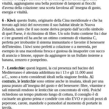
vitalità, aggiungiamo una bella porzione di lamponi ai fiocchi
d'avena della colazione: una scorta favolosa all’ insegna di gusto,
energia e vitalità.
6 - Kiwi:
questo frutto, originario della Cina meridionale e che ha
trovato agli inizi del novecento il suo habitat ideale in Nuova
Zelanda, tanto che il suo nome deriva proprio dall’uccello simbolo
di quel Paese, è ricchissimo di fibre. Un solo frutto contiene fra i due
e i tre grammi ed ha anche un ottimo contenuto di vitamina C,
perfetta per irrobustire il sistema immunitario e favorire il benessere
dell'intestino. I kiwi sono perfetti a colazione o a merenda, per
esempio in una macedonia fresca e gustosa da insaporire con succo
di arancia o limone, oppure da aggiungere in un frullato insieme a
banana, zenzero e pompelmo.
7 - Lenticchie:
questi legumi, la cui presenza nel bacino del
Mediterraneo è attestata addirittura tra i 13 e gli 11.000 anni
a.C., sono a torto considerati ideali nella stagione fredda.
Al
contrario, le lenticchie
sono ottime anche in insalata, ideali per una
pausa pranzo all’insegna del gusto e del benessere: fibre, vitamine e
sali minerali rendono le lenticchie un concentrato di virtù. Poiché
richiedono un tempo piuttosto lungo di cottura, il consiglio è di
cucinarle un giorno prima e condirle con olio EVO e piccoli pezzi di
peperone, carote, mandorle o pomodori al momento di portarle in
tavola.