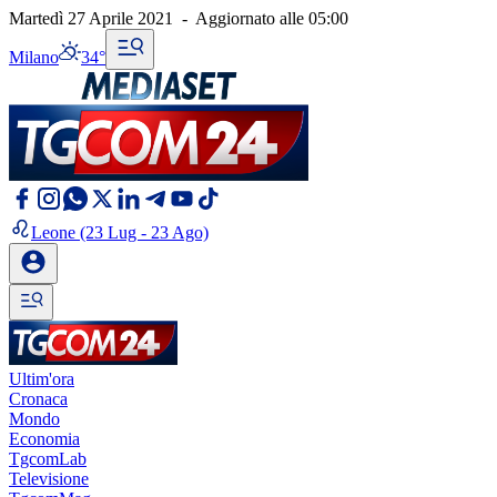
Martedì 27 Aprile 2021
-
Aggiornato alle
05:00
Milano
34°
Leone
(23 Lug - 23 Ago)
Ultim'ora
Cronaca
Mondo
Economia
TgcomLab
Televisione