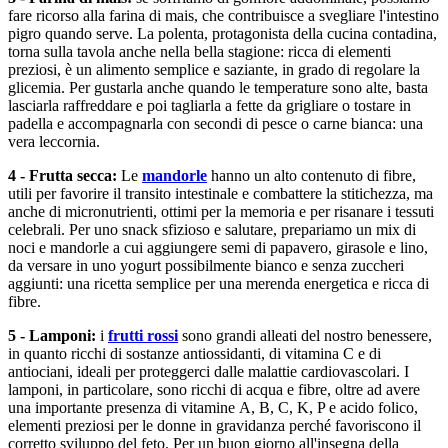
fare ricorso alla farina di mais, che contribuisce a svegliare l'intestino
pigro quando serve. La polenta, protagonista della cucina contadina,
torna sulla tavola anche nella bella stagione: ricca di elementi
preziosi, è un alimento semplice e saziante, in grado di regolare la
glicemia. Per gustarla anche quando le temperature sono alte, basta
lasciarla raffreddare e poi tagliarla a fette da grigliare o tostare in
padella e accompagnarla con secondi di pesce o carne bianca: una
vera leccornia.
4 - Frutta secca:
Le
mandorle
hanno un alto contenuto di fibre,
utili per favorire il transito intestinale e combattere la stitichezza, ma
anche di micronutrienti, ottimi per la memoria e per risanare i tessuti
celebrali. Per uno snack sfizioso e salutare, prepariamo un mix di
noci e mandorle a cui aggiungere semi di papavero, girasole e lino,
da versare in uno yogurt possibilmente bianco e senza zuccheri
aggiunti: una ricetta semplice per una merenda energetica e ricca di
fibre.
5 - Lamponi:
i
frutti rossi
sono grandi alleati del nostro benessere,
in quanto ricchi di sostanze antiossidanti, di vitamina C e di
antiociani, ideali per proteggerci dalle malattie cardiovascolari. I
lamponi, in particolare, sono ricchi di acqua e fibre, oltre ad avere
una importante presenza di vitamine A, B, C, K, P e acido folico,
elementi preziosi per le donne in gravidanza perché favoriscono il
corretto sviluppo del feto. Per un buon giorno all'insegna della