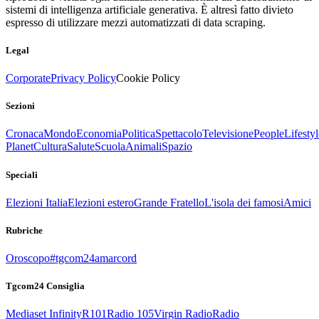
sistemi di intelligenza artificiale generativa. È altresì fatto divieto
espresso di utilizzare mezzi automatizzati di data scraping.
Legal
Corporate
Privacy Policy
Cookie Policy
Sezioni
Cronaca
Mondo
Economia
Politica
Spettacolo
Televisione
People
Lifestyl
Planet
Cultura
Salute
Scuola
Animali
Spazio
Speciali
Elezioni Italia
Elezioni estero
Grande Fratello
L'isola dei famosi
Amici
Rubriche
Oroscopo
#tgcom24amarcord
Tgcom24 Consiglia
Mediaset Infinity
R101
Radio 105
Virgin Radio
Radio