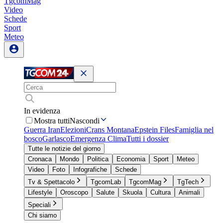
TgcomMag
Video
Schede
Sport
Meteo
In evidenza
Mostra tutti
Nascondi
Guerra Iran
Elezioni
Crans Montana
Epstein Files
Famiglia nel
bosco
Garlasco
Emergenza Clima
Tutti i dossier
Tutte le notizie del giorno
Cronaca
Mondo
Politica
Economia
Sport
Meteo
Video
Foto
Infografiche
Schede
Tv & Spettacolo
TgcomLab
TgcomMag
TgTech
Lifestyle
Oroscopo
Salute
Skuola
Cultura
Animali
Speciali
Chi siamo