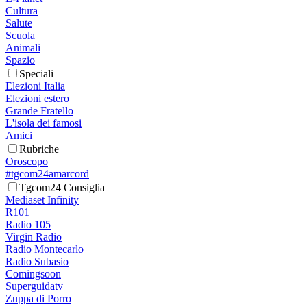
Cultura
Salute
Scuola
Animali
Spazio
Speciali
Elezioni Italia
Elezioni estero
Grande Fratello
L'isola dei famosi
Amici
Rubriche
Oroscopo
#tgcom24amarcord
Tgcom24 Consiglia
Mediaset Infinity
R101
Radio 105
Virgin Radio
Radio Montecarlo
Radio Subasio
Comingsoon
Superguidatv
Zuppa di Porro