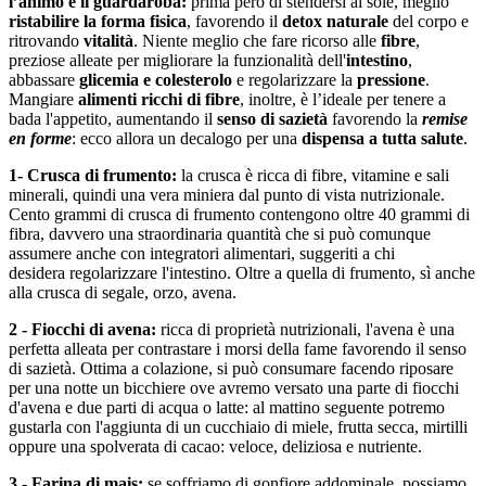
l’animo e il guardaroba:
prima però di stendersi al sole, meglio
ristabilire la forma fisica
, favorendo il
detox naturale
del corpo e
ritrovando
vitalità
. Niente meglio che fare ricorso alle
fibre
,
preziose alleate per migliorare la funzionalità dell'
intestino
,
abbassare
glicemia e colesterolo
e regolarizzare la
pressione
.
Mangiare
alimenti ricchi di fibre
, inoltre, è l’ideale per tenere a
bada l'appetito, aumentando il
senso di sazietà
favorendo la
remise
en forme
: ecco allora un decalogo per una
dispensa a tutta salute
.
1- Crusca di frumento:
la crusca è ricca di fibre, vitamine e sali
minerali, quindi una vera miniera dal punto di vista nutrizionale.
Cento grammi di crusca di frumento contengono oltre 40 grammi di
fibra, davvero una straordinaria quantità che si può comunque
assumere anche con integratori alimentari, suggeriti a chi
desidera regolarizzare l'intestino. Oltre a quella di frumento, sì anche
alla crusca di segale, orzo, avena.
2 - Fiocchi di avena:
ricca di proprietà nutrizionali, l'avena è una
perfetta alleata per contrastare i morsi della fame favorendo il senso
di sazietà. Ottima a colazione, si può consumare facendo riposare
per una notte un bicchiere ove avremo versato una parte di fiocchi
d'avena e due parti di acqua o latte: al mattino seguente potremo
gustarla con l'aggiunta di un cucchiaio di miele, frutta secca, mirtilli
oppure una spolverata di cacao: veloce, deliziosa e nutriente.
3 - Farina di mais:
se soffriamo di gonfiore addominale, possiamo