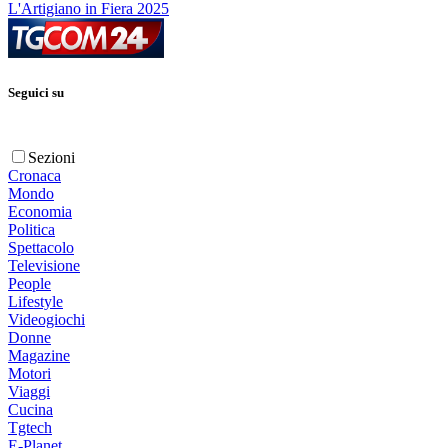
L'Artigiano in Fiera 2025
Seguici su
Sezioni
Cronaca
Mondo
Economia
Politica
Spettacolo
Televisione
People
Lifestyle
Videogiochi
Donne
Magazine
Motori
Viaggi
Cucina
Tgtech
E-Planet