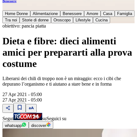
Benessere
Home Donne
Alimentazione
Benessere
Amore
Casa
Famiglia
Tra noi
Storie di donne
Oroscopo
Lifestyle
Cucina
obiettivo: pancia piatta
Dieta e fibre: dieci alimenti
amici per prepararti alla prova
costume
Liberarsi dei chili di troppo non è un miraggio: ecco i cibi che
depurano lʼorganismo e ti aiutano a stare bene e in forma
27 Apr 2021 - 05:00
27 Apr 2021 - 05:00
Segui
su
Seguici su
whatsapp
discover