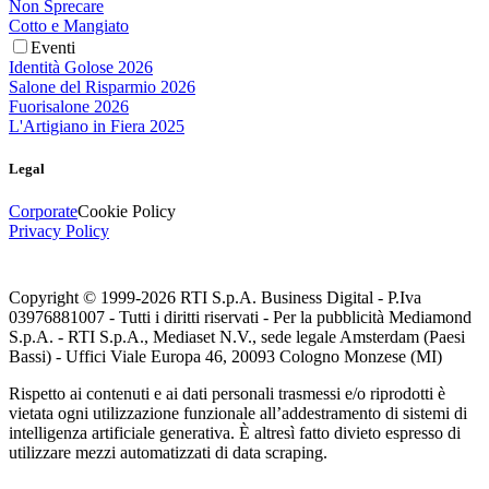
Non Sprecare
Cotto e Mangiato
Eventi
Identità Golose 2026
Salone del Risparmio 2026
Fuorisalone 2026
L'Artigiano in Fiera 2025
Legal
Corporate
Cookie Policy
Privacy Policy
Copyright © 1999-
2026
RTI S.p.A. Business Digital - P.Iva
03976881007 - Tutti i diritti riservati - Per la pubblicità Mediamond
S.p.A. - RTI S.p.A., Mediaset N.V., sede legale Amsterdam (Paesi
Bassi) - Uffici Viale Europa 46, 20093 Cologno Monzese (MI)
Rispetto ai contenuti e ai dati personali trasmessi e/o riprodotti è
vietata ogni utilizzazione funzionale all’addestramento di sistemi di
intelligenza artificiale generativa. È altresì fatto divieto espresso di
utilizzare mezzi automatizzati di data scraping.