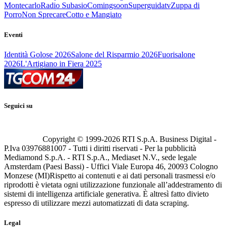
Montecarlo
Radio Subasio
Comingsoon
Superguidatv
Zuppa di
Porro
Non Sprecare
Cotto e Mangiato
Eventi
Identità Golose 2026
Salone del Risparmio 2026
Fuorisalone
2026
L'Artigiano in Fiera 2025
Seguici su
Copyright © 1999-
2026
RTI S.p.A. Business Digital -
P.Iva 03976881007 - Tutti i diritti riservati - Per la pubblicità
Mediamond S.p.A. - RTI S.p.A., Mediaset N.V., sede legale
Amsterdam (Paesi Bassi) - Uffici Viale Europa 46, 20093 Cologno
Monzese (MI)
Rispetto ai contenuti e ai dati personali trasmessi e/o
riprodotti è vietata ogni utilizzazione funzionale all’addestramento di
sistemi di intelligenza artificiale generativa. È altresì fatto divieto
espresso di utilizzare mezzi automatizzati di data scraping.
Legal