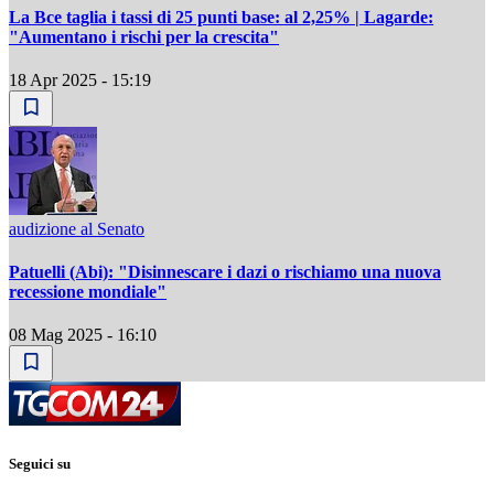
La Bce taglia i tassi di 25 punti base: al 2,25% | Lagarde:
"Aumentano i rischi per la crescita"
18 Apr 2025 - 15:19
audizione al Senato
Patuelli (Abi): "Disinnescare i dazi o rischiamo una nuova
recessione mondiale"
08 Mag 2025 - 16:10
Seguici su