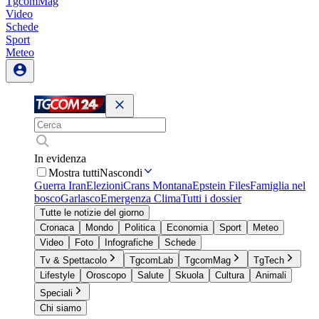
TgcomMag
Video
Schede
Sport
Meteo
In evidenza
Mostra tutti
Nascondi
Guerra Iran
Elezioni
Crans Montana
Epstein Files
Famiglia nel
bosco
Garlasco
Emergenza Clima
Tutti i dossier
Tutte le notizie del giorno
Cronaca
Mondo
Politica
Economia
Sport
Meteo
Video
Foto
Infografiche
Schede
Tv & Spettacolo
TgcomLab
TgcomMag
TgTech
Lifestyle
Oroscopo
Salute
Skuola
Cultura
Animali
Speciali
Chi siamo