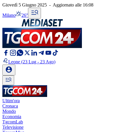
Giovedì 5 Giugno 2025
-
Aggiornato alle
16:08
Milano
26°
Leone
(23 Lug - 23 Ago)
Ultim'ora
Cronaca
Mondo
Economia
TgcomLab
Televisione