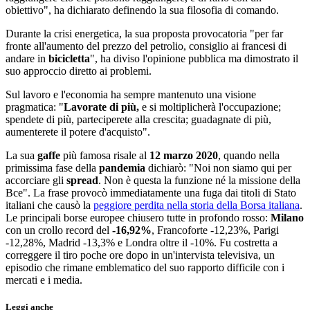
obiettivo", ha dichiarato definendo la sua filosofia di comando.
Durante la crisi energetica, la sua proposta provocatoria "per far
fronte all'aumento del prezzo del petrolio, consiglio ai francesi di
andare in
bicicletta
", ha diviso l'opinione pubblica ma dimostrato il
suo approccio diretto ai problemi.
Sul lavoro e l'economia ha sempre mantenuto una visione
pragmatica: "
Lavorate di più,
e si moltiplicherà l'occupazione;
spendete di più, parteciperete alla crescita; guadagnate di più,
aumenterete il potere d'acquisto".
La sua
gaffe
più famosa risale al
12 marzo 2020
, quando nella
primissima fase della
pandemia
dichiarò: "Noi non siamo qui per
accorciare gli
spread
. Non è questa la funzione né la missione della
Bce". La frase provocò immediatamente una fuga dai titoli di Stato
italiani che causò la
peggiore perdita nella storia della Borsa italiana
.
Le principali borse europee chiusero tutte in profondo rosso:
Milano
con un crollo record del
-16,92%
, Francoforte -12,23%, Parigi
-12,28%, Madrid -13,3% e Londra oltre il -10%. Fu costretta a
correggere il tiro poche ore dopo in un'intervista televisiva, un
episodio che rimane emblematico del suo rapporto difficile con i
mercati e i media.
Leggi anche