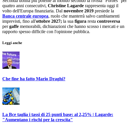
Seconda donna più potente al mondo secondo la rivista "Forbes" per
quattro anni consecutivi,
Christine
Lagarde
rappresenta oggi il
volto dell'Europa finanziaria. Dal
novembre 2019
presiede la
Banca centrale europea
, ruolo che manterrà salvo cambiamenti
imprevisti, fino all'
ottobre 2027;
la sua
figura
resta
controversa
per
gaffe
memorabili, dichiarazioni che hanno scosso i mercati e un
rapporto spesso difficile con l'opinione pubblica.
Leggi anche
Che fine ha fatto Mario Draghi?
La Bce taglia i tassi di 25 punti base: al 2,25% | Lagarde:
"Aumentano i rischi per la crescita"