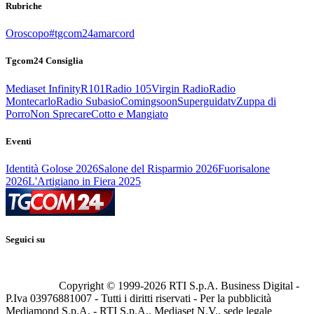
Rubriche
Oroscopo
#tgcom24amarcord
Tgcom24 Consiglia
Mediaset Infinity
R101
Radio 105
Virgin Radio
Radio
Montecarlo
Radio Subasio
Comingsoon
Superguidatv
Zuppa di
Porro
Non Sprecare
Cotto e Mangiato
Eventi
Identità Golose 2026
Salone del Risparmio 2026
Fuorisalone
2026
L'Artigiano in Fiera 2025
Seguici su
Copyright © 1999-
2026
RTI S.p.A. Business Digital -
P.Iva 03976881007 - Tutti i diritti riservati - Per la pubblicità
Mediamond S.p.A. - RTI S.p.A., Mediaset N.V., sede legale