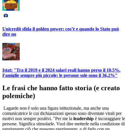
Unicredit sfida il golden power: cos’è e quando lo Stato può
dire no
Istat: "Tra il 2019 e il 2024 salari reali hanno perso il 10,5%.
Famiglie sempre più piccole: le persone sole sono il 36,2%"
Le frasi che hanno fatto storia (e creato
polemiche)
Lagarde non è solo una figura istituzionale, ma anche una
comunicatrice le cui dichiarazioni spesso sono diventate virali per
motivi non sempre positivi. "Per me la
leadership
è incoraggiare le
persone. Significa stimolarle. Vuol dire metterle nella condizione di
raggiungere ciò che possono raggiungere, e di farlo con un