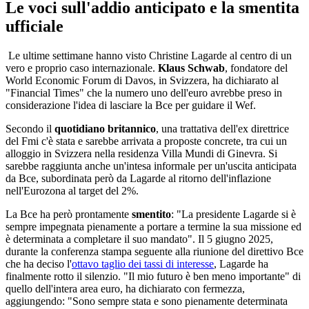
Le voci sull'addio anticipato e la smentita
ufficiale
Le ultime settimane hanno visto Christine Lagarde al centro di un
vero e proprio caso internazionale.
Klaus Schwab
, fondatore del
World Economic Forum di Davos, in Svizzera, ha dichiarato al
"Financial Times" che la numero uno dell'euro avrebbe preso in
considerazione l'idea di lasciare la Bce per guidare il Wef.
Secondo il
quotidiano
britannico
, una trattativa dell'ex direttrice
del Fmi c'è stata e sarebbe arrivata a proposte concrete, tra cui un
alloggio in Svizzera nella residenza Villa Mundi di Ginevra. Si
sarebbe raggiunta anche un'intesa informale per un'uscita anticipata
da Bce, subordinata però da Lagarde al ritorno dell'inflazione
nell'Eurozona al target del 2%.
La Bce ha però prontamente
smentito
: "La presidente Lagarde si è
sempre impegnata pienamente a portare a termine la sua missione ed
è determinata a completare il suo mandato". Il 5 giugno 2025,
durante la conferenza stampa seguente alla riunione del direttivo Bce
che ha deciso l'
ottavo taglio dei tassi di interesse
, Lagarde ha
finalmente rotto il silenzio. "Il mio futuro è ben meno importante" di
quello dell'intera area euro, ha dichiarato con fermezza,
aggiungendo: "Sono sempre stata e sono pienamente determinata