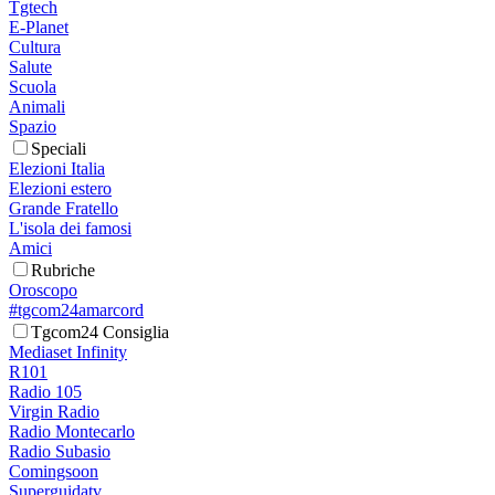
Tgtech
E-Planet
Cultura
Salute
Scuola
Animali
Spazio
Speciali
Elezioni Italia
Elezioni estero
Grande Fratello
L'isola dei famosi
Amici
Rubriche
Oroscopo
#tgcom24amarcord
Tgcom24 Consiglia
Mediaset Infinity
R101
Radio 105
Virgin Radio
Radio Montecarlo
Radio Subasio
Comingsoon
Superguidatv