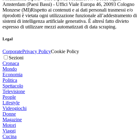
Amsterdam (Paesi Bassi) - Uffici Viale Europa 46, 20093 Cologno
Monzese (MI)
Rispetto ai contenuti e ai dati personali trasmessi e/o
riprodotti è vietata ogni utilizzazione funzionale all’addestramento di
sistemi di intelligenza artificiale generativa. È altresì fatto divieto
espresso di utilizzare mezzi automatizzati di data scraping.
Legal
Corporate
Privacy Policy
Cookie Policy
Sezioni
Cronaca
Mondo
Economia
Politica
Spettacolo
Televisione
People
Lifestyle
Videogiochi
Donne
Magazine
Motori
Viaggi
Cucina