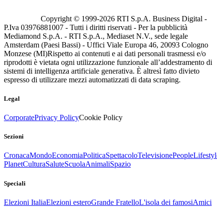
Copyright © 1999-
2026
RTI S.p.A. Business Digital -
P.Iva 03976881007 - Tutti i diritti riservati - Per la pubblicità
Mediamond S.p.A. - RTI S.p.A., Mediaset N.V., sede legale
Amsterdam (Paesi Bassi) - Uffici Viale Europa 46, 20093 Cologno
Monzese (MI)
Rispetto ai contenuti e ai dati personali trasmessi e/o
riprodotti è vietata ogni utilizzazione funzionale all’addestramento di
sistemi di intelligenza artificiale generativa. È altresì fatto divieto
espresso di utilizzare mezzi automatizzati di data scraping.
Legal
Corporate
Privacy Policy
Cookie Policy
Sezioni
Cronaca
Mondo
Economia
Politica
Spettacolo
Televisione
People
Lifestyl
Planet
Cultura
Salute
Scuola
Animali
Spazio
Speciali
Elezioni Italia
Elezioni estero
Grande Fratello
L'isola dei famosi
Amici