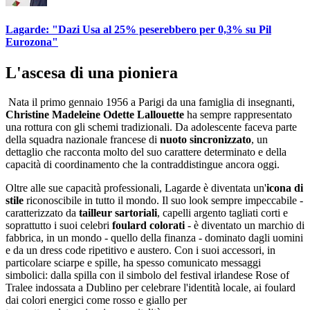
Lagarde: "Dazi Usa al 25% peserebbero per 0,3% su Pil
Eurozona"
L'ascesa di una pioniera
Nata il primo gennaio 1956 a Parigi da una famiglia di insegnanti,
Christine Madeleine Odette Lallouette
ha sempre rappresentato
una rottura con gli schemi tradizionali. Da adolescente faceva parte
della squadra nazionale francese di
nuoto
sincronizzato
, un
dettaglio che racconta molto del suo carattere determinato e della
capacità di coordinamento che la contraddistingue ancora oggi.
Oltre alle sue capacità professionali, Lagarde è diventata un'
icona di
stile
riconoscibile in tutto il mondo. Il suo look sempre impeccabile -
caratterizzato da
tailleur
sartoriali
, capelli argento tagliati corti e
soprattutto i suoi celebri
foulard
colorati
- è diventato un marchio di
fabbrica, in un mondo - quello della finanza - dominato dagli uomini
e da un dress code ripetitivo e austero. Con i suoi accessori, in
particolare sciarpe e spille, ha spesso comunicato messaggi
simbolici: dalla spilla con il simbolo del festival irlandese Rose of
Tralee indossata a Dublino per celebrare l'identità locale, ai foulard
dai colori energici come rosso e giallo per