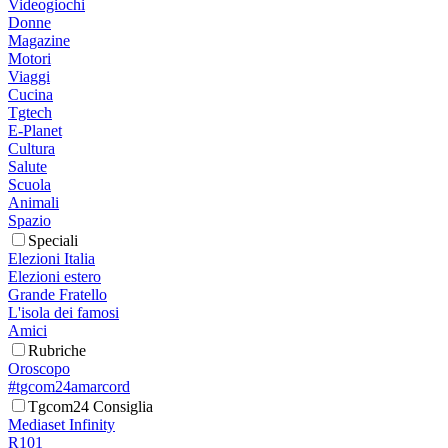
Videogiochi
Donne
Magazine
Motori
Viaggi
Cucina
Tgtech
E-Planet
Cultura
Salute
Scuola
Animali
Spazio
Speciali
Elezioni Italia
Elezioni estero
Grande Fratello
L'isola dei famosi
Amici
Rubriche
Oroscopo
#tgcom24amarcord
Tgcom24 Consiglia
Mediaset Infinity
R101