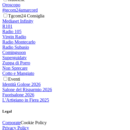
Oroscopo
#tgcom24amarcord
Tgcom24 Consiglia
Mediaset Infinity
R101
Radio 105
Virgin Radio
Radio Montecarlo
Radio Subasio
Comingsoon
Superguidatv
Zuppa di Porro
Non Sprecare
Cotto e Mangiato
Eventi
Identità Golose 2026
Salone del Risparmio 2026
Fuorisalone 2026
L'Artigiano in Fiera 2025
Legal
Corporate
Cookie Policy
Privacy Policy