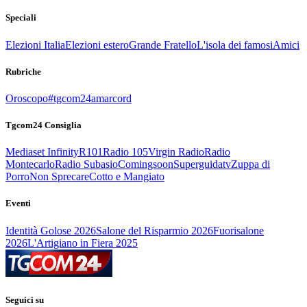
Speciali
Elezioni Italia
Elezioni estero
Grande Fratello
L'isola dei famosi
Amici
Rubriche
Oroscopo
#tgcom24amarcord
Tgcom24 Consiglia
Mediaset Infinity
R101
Radio 105
Virgin Radio
Radio
Montecarlo
Radio Subasio
Comingsoon
Superguidatv
Zuppa di
Porro
Non Sprecare
Cotto e Mangiato
Eventi
Identità Golose 2026
Salone del Risparmio 2026
Fuorisalone
2026
L'Artigiano in Fiera 2025
Seguici su