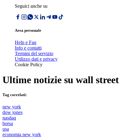
Seguici anche su
Area personale
Help e Faq
Info e contatti
Termini del servizio
Utilizzo dati e privacy
Cookie Policy
Ultime notizie su
wall street
Tag correlati:
new york
dow jones
nasdaq
borsa
usa
economia new york