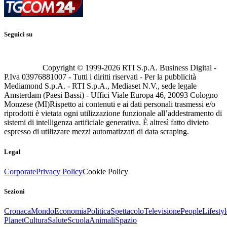
Seguici su
Copyright © 1999-
2026
RTI S.p.A. Business Digital -
P.Iva 03976881007 - Tutti i diritti riservati - Per la pubblicità
Mediamond S.p.A. - RTI S.p.A., Mediaset N.V., sede legale
Amsterdam (Paesi Bassi) - Uffici Viale Europa 46, 20093 Cologno
Monzese (MI)
Rispetto ai contenuti e ai dati personali trasmessi e/o
riprodotti è vietata ogni utilizzazione funzionale all’addestramento di
sistemi di intelligenza artificiale generativa. È altresì fatto divieto
espresso di utilizzare mezzi automatizzati di data scraping.
Legal
Corporate
Privacy Policy
Cookie Policy
Sezioni
Cronaca
Mondo
Economia
Politica
Spettacolo
Televisione
People
Lifestyl
Planet
Cultura
Salute
Scuola
Animali
Spazio