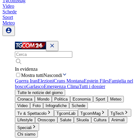
TgcomMag
Video
Schede
Sport
Meteo
In evidenza
Mostra tutti
Nascondi
Guerra Iran
Elezioni
Crans Montana
Epstein Files
Famiglia nel
bosco
Garlasco
Emergenza Clima
Tutti i dossier
Tutte le notizie del giorno
Cronaca
Mondo
Politica
Economia
Sport
Meteo
Video
Foto
Infografiche
Schede
Tv & Spettacolo
TgcomLab
TgcomMag
TgTech
Lifestyle
Oroscopo
Salute
Skuola
Cultura
Animali
Speciali
Chi siamo