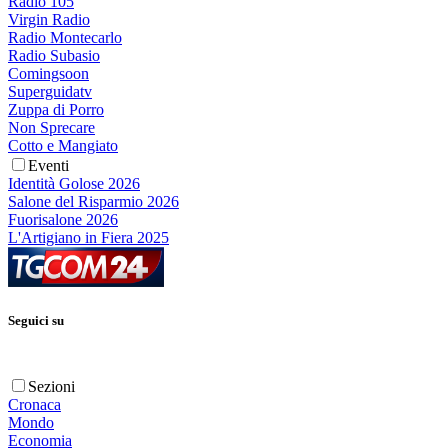
Radio 105
Virgin Radio
Radio Montecarlo
Radio Subasio
Comingsoon
Superguidatv
Zuppa di Porro
Non Sprecare
Cotto e Mangiato
Eventi
Identità Golose 2026
Salone del Risparmio 2026
Fuorisalone 2026
L'Artigiano in Fiera 2025
Seguici su
Sezioni
Cronaca
Mondo
Economia