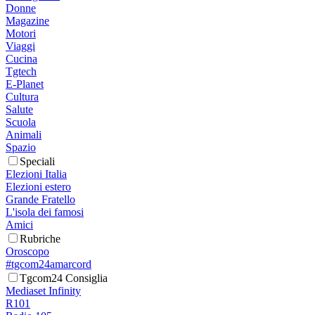
Donne
Magazine
Motori
Viaggi
Cucina
Tgtech
E-Planet
Cultura
Salute
Scuola
Animali
Spazio
Speciali
Elezioni Italia
Elezioni estero
Grande Fratello
L'isola dei famosi
Amici
Rubriche
Oroscopo
#tgcom24amarcord
Tgcom24 Consiglia
Mediaset Infinity
R101