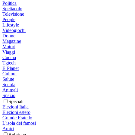
Politica
Spettacolo
Televisione
People
Lifestyle
Videogiochi
Donne
Magazine
Motori
Viaggi
Cucina
Tgtech
E-Planet
Cultura
Salute
Scuola
Animali
Spazio
Speciali
Elezioni Italia
Elezioni estero
Grande Fratello
L'isola dei famosi
Amici
Rubriche