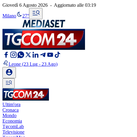
Giovedì 6 Agosto 2026
-
Aggiornato alle
03:19
Milano
27°
Leone
(23 Lug - 23 Ago)
Ultim'ora
Cronaca
Mondo
Economia
TgcomLab
Televisione