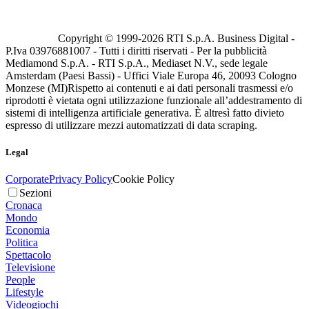
Copyright © 1999-
2026
RTI S.p.A. Business Digital -
P.Iva 03976881007 - Tutti i diritti riservati - Per la pubblicità
Mediamond S.p.A. - RTI S.p.A., Mediaset N.V., sede legale
Amsterdam (Paesi Bassi) - Uffici Viale Europa 46, 20093 Cologno
Monzese (MI)
Rispetto ai contenuti e ai dati personali trasmessi e/o
riprodotti è vietata ogni utilizzazione funzionale all’addestramento di
sistemi di intelligenza artificiale generativa. È altresì fatto divieto
espresso di utilizzare mezzi automatizzati di data scraping.
Legal
Corporate
Privacy Policy
Cookie Policy
Sezioni
Cronaca
Mondo
Economia
Politica
Spettacolo
Televisione
People
Lifestyle
Videogiochi