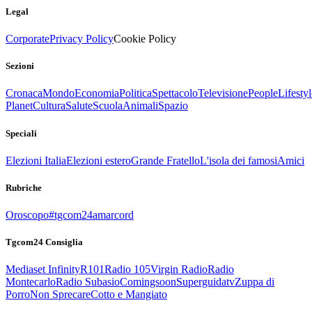
Legal
Corporate
Privacy Policy
Cookie Policy
Sezioni
Cronaca
Mondo
Economia
Politica
Spettacolo
Televisione
People
Lifestyl
Planet
Cultura
Salute
Scuola
Animali
Spazio
Speciali
Elezioni Italia
Elezioni estero
Grande Fratello
L'isola dei famosi
Amici
Rubriche
Oroscopo
#tgcom24amarcord
Tgcom24 Consiglia
Mediaset Infinity
R101
Radio 105
Virgin Radio
Radio
Montecarlo
Radio Subasio
Comingsoon
Superguidatv
Zuppa di
Porro
Non Sprecare
Cotto e Mangiato