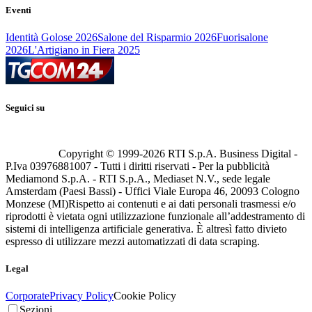
Eventi
Identità Golose 2026
Salone del Risparmio 2026
Fuorisalone
2026
L'Artigiano in Fiera 2025
Seguici su
Copyright © 1999-
2026
RTI S.p.A. Business Digital -
P.Iva 03976881007 - Tutti i diritti riservati - Per la pubblicità
Mediamond S.p.A. - RTI S.p.A., Mediaset N.V., sede legale
Amsterdam (Paesi Bassi) - Uffici Viale Europa 46, 20093 Cologno
Monzese (MI)
Rispetto ai contenuti e ai dati personali trasmessi e/o
riprodotti è vietata ogni utilizzazione funzionale all’addestramento di
sistemi di intelligenza artificiale generativa. È altresì fatto divieto
espresso di utilizzare mezzi automatizzati di data scraping.
Legal
Corporate
Privacy Policy
Cookie Policy
Sezioni