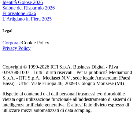
Identità Golose 2026
Salone del Risparmio 2026
Fuorisalone 2026
L'Artigiano in Fiera 2025
Legal
Corporate
Cookie Policy
Privacy Policy
Copyright © 1999-
2026
RTI S.p.A. Business Digital - P.Iva
03976881007 - Tutti i diritti riservati - Per la pubblicità Mediamond
S.p.A. - RTI S.p.A., Mediaset N.V., sede legale Amsterdam (Paesi
Bassi) - Uffici Viale Europa 46, 20093 Cologno Monzese (MI)
Rispetto ai contenuti e ai dati personali trasmessi e/o riprodotti è
vietata ogni utilizzazione funzionale all’addestramento di sistemi di
intelligenza artificiale generativa. È altresì fatto divieto espresso di
utilizzare mezzi automatizzati di data scraping.