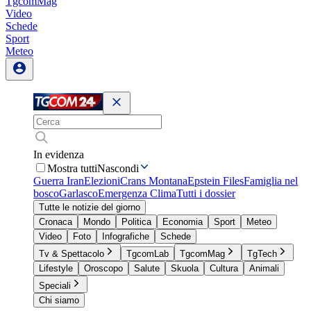
TgcomMag
Video
Schede
Sport
Meteo
In evidenza
Mostra tutti
Nascondi
Guerra Iran
Elezioni
Crans Montana
Epstein Files
Famiglia nel
bosco
Garlasco
Emergenza Clima
Tutti i dossier
Tutte le notizie del giorno
Cronaca
Mondo
Politica
Economia
Sport
Meteo
Video
Foto
Infografiche
Schede
Tv & Spettacolo
TgcomLab
TgcomMag
TgTech
Lifestyle
Oroscopo
Salute
Skuola
Cultura
Animali
Speciali
Chi siamo