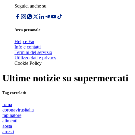
Seguici anche su
Area personale
Help e Faq
Info e contatti
Termini del servizio
Utilizzo dati e privacy
Cookie Policy
Ultime notizie su
supermercati
Tag correlati:
roma
coronavirusitalia
rapinatore
alimenti
aosta
arresti