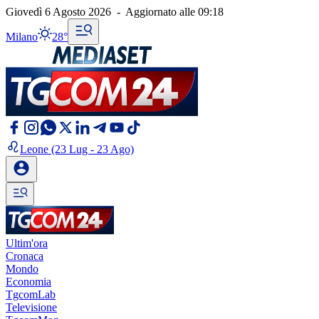
Giovedì 6 Agosto 2026
-
Aggiornato alle
09:18
Milano
28°
Leone
(23 Lug - 23 Ago)
Ultim'ora
Cronaca
Mondo
Economia
TgcomLab
Televisione