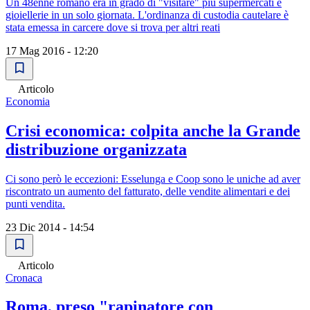
Un 48enne romano era in grado di "visitare" più supermercati e
gioiellerie in un solo giornata. L'ordinanza di custodia cautelare è
stata emessa in carcere dove si trova per altri reati
17 Mag 2016 - 12:20
Articolo
Economia
Crisi economica: colpita anche la Grande
distribuzione organizzata
Ci sono però le eccezioni: Esselunga e Coop sono le uniche ad aver
riscontrato un aumento del fatturato, delle vendite alimentari e dei
punti vendita.
23 Dic 2014 - 14:54
Articolo
Cronaca
Roma, preso "rapinatore con