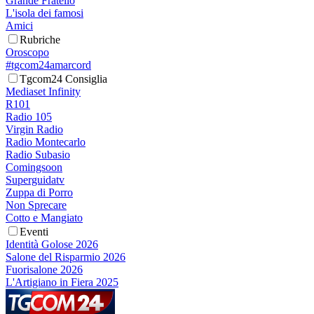
Grande Fratello
L'isola dei famosi
Amici
Rubriche
Oroscopo
#tgcom24amarcord
Tgcom24 Consiglia
Mediaset Infinity
R101
Radio 105
Virgin Radio
Radio Montecarlo
Radio Subasio
Comingsoon
Superguidatv
Zuppa di Porro
Non Sprecare
Cotto e Mangiato
Eventi
Identità Golose 2026
Salone del Risparmio 2026
Fuorisalone 2026
L'Artigiano in Fiera 2025