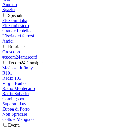
Animali
Spazio
Speciali
Elezioni Italia
Elezioni estero
Grande Fratello
L'isola dei famosi
Amici
Rubriche
Oroscopo
#tgcom24amarcord
Tgcom24 Consiglia
Mediaset Infinity
R101
Radio 105
Virgin Radio
Radio Montecarlo
Radio Subasio
Comingsoon
Superguidatv
Zuppa di Porro
Non Sprecare
Cotto e Mangiato
Eventi