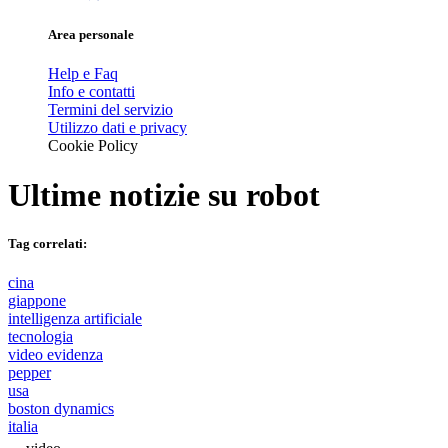
Area personale
Help e Faq
Info e contatti
Termini del servizio
Utilizzo dati e privacy
Cookie Policy
Ultime notizie su
robot
Tag correlati:
cina
giappone
intelligenza artificiale
tecnologia
video evidenza
pepper
usa
boston dynamics
italia