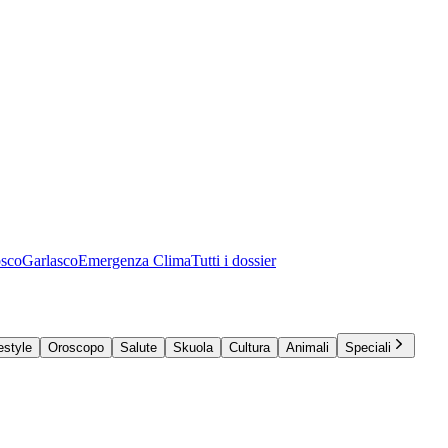
osco
Garlasco
Emergenza Clima
Tutti i dossier
estyle
Oroscopo
Salute
Skuola
Cultura
Animali
Speciali