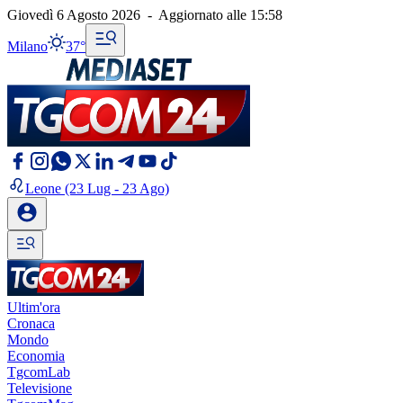
Giovedì 6 Agosto 2026
-
Aggiornato alle
15:58
Milano
37°
Leone
(23 Lug - 23 Ago)
Ultim'ora
Cronaca
Mondo
Economia
TgcomLab
Televisione