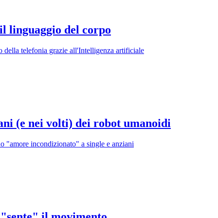
l linguaggio del corpo
lla telefonia grazie all'Intelligenza artificiale
ani (e nei volti) dei robot umanoidi
o "amore incondizionato" a single e anziani
 "sente" il movimento