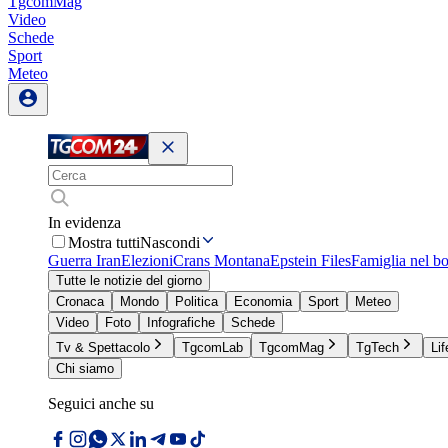
TgcomMag
Video
Schede
Sport
Meteo
In evidenza
Mostra tutti
Nascondi
Guerra Iran
Elezioni
Crans Montana
Epstein Files
Famiglia nel b
Tutte le notizie del giorno
Cronaca
Mondo
Politica
Economia
Sport
Meteo
Video
Foto
Infografiche
Schede
Tv & Spettacolo
TgcomLab
TgcomMag
TgTech
Lif
Chi siamo
Seguici anche su