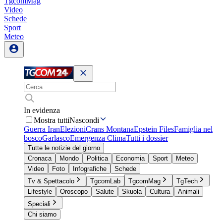
TgcomMag
Video
Schede
Sport
Meteo
In evidenza
Mostra tutti
Nascondi
Guerra Iran
Elezioni
Crans Montana
Epstein Files
Famiglia nel
bosco
Garlasco
Emergenza Clima
Tutti i dossier
Tutte le notizie del giorno
Cronaca
Mondo
Politica
Economia
Sport
Meteo
Video
Foto
Infografiche
Schede
Tv & Spettacolo
TgcomLab
TgcomMag
TgTech
Lifestyle
Oroscopo
Salute
Skuola
Cultura
Animali
Speciali
Chi siamo