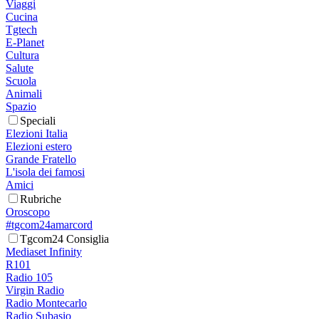
Viaggi
Cucina
Tgtech
E-Planet
Cultura
Salute
Scuola
Animali
Spazio
Speciali
Elezioni Italia
Elezioni estero
Grande Fratello
L'isola dei famosi
Amici
Rubriche
Oroscopo
#tgcom24amarcord
Tgcom24 Consiglia
Mediaset Infinity
R101
Radio 105
Virgin Radio
Radio Montecarlo
Radio Subasio