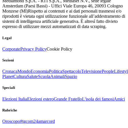
Mediamond S.p.A. - RTI S.p.A., Mediaset N.V., sede legale
Amsterdam (Paesi Bassi) - Uffici Viale Europa 46, 20093 Cologno
Monzese (MI)
Rispetto ai contenuti e ai dati personali trasmessi e/o
riprodotti è vietata ogni utilizzazione funzionale all’addestramento di
sistemi di intelligenza artificiale generativa. È altresì fatto divieto
espresso di utilizzare mezzi automatizzati di data scraping.
Legal
Corporate
Privacy Policy
Cookie Policy
Sezioni
Cronaca
Mondo
Economia
Politica
Spettacolo
Televisione
People
Lifestyl
Planet
Cultura
Salute
Scuola
Animali
Spazio
Speciali
Elezioni Italia
Elezioni estero
Grande Fratello
L'isola dei famosi
Amici
Rubriche
Oroscopo
#tgcom24amarcord