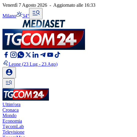
Venerdì 7 Agosto 2026
-
Aggiornato alle
16:33
Milano
34°
Leone
(23 Lug - 23 Ago)
Ultim'ora
Cronaca
Mondo
Economia
TgcomLab
Televisione