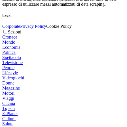
espresso di utilizzare mezzi automatizzati di data scraping.
Legal
Corporate
Privacy Policy
Cookie Policy
Sezioni
Cronaca
Mondo
Economia
Politica
Spettacolo
Televisione
People
Lifestyle
Videogiochi
Donne
Magazine
Motori
Viaggi
Cucina
Tgtech
E-Planet
Cultura
Salute