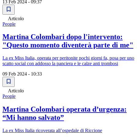
13 Feb 2024 - 09:37
Articolo
People
Martina Colombari dopo l'intervento:
"Questo momento diventerà parte di me"
La ex Miss Italia, operata per peritonite pochi giorni fa, posa per uno
scatto social con addosso la panciera e le calze anti trombosi
09 Feb 2024 - 10:33
Articolo
People
Martina Colombari operata d’urgenza:
“Mi hanno salvato”
La ex Miss Italia ricoverata all’ospedale di Riccione