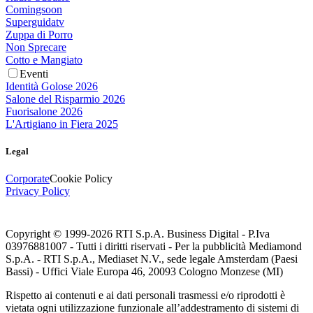
Comingsoon
Superguidatv
Zuppa di Porro
Non Sprecare
Cotto e Mangiato
Eventi
Identità Golose 2026
Salone del Risparmio 2026
Fuorisalone 2026
L'Artigiano in Fiera 2025
Legal
Corporate
Cookie Policy
Privacy Policy
Copyright © 1999-
2026
RTI S.p.A. Business Digital - P.Iva
03976881007 - Tutti i diritti riservati - Per la pubblicità Mediamond
S.p.A. - RTI S.p.A., Mediaset N.V., sede legale Amsterdam (Paesi
Bassi) - Uffici Viale Europa 46, 20093 Cologno Monzese (MI)
Rispetto ai contenuti e ai dati personali trasmessi e/o riprodotti è
vietata ogni utilizzazione funzionale all’addestramento di sistemi di