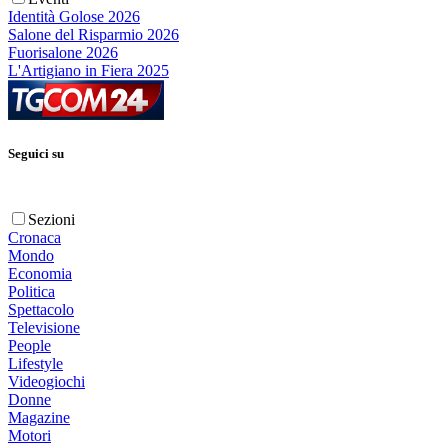
Identità Golose 2026
Salone del Risparmio 2026
Fuorisalone 2026
L'Artigiano in Fiera 2025
Seguici su
Sezioni
Cronaca
Mondo
Economia
Politica
Spettacolo
Televisione
People
Lifestyle
Videogiochi
Donne
Magazine
Motori