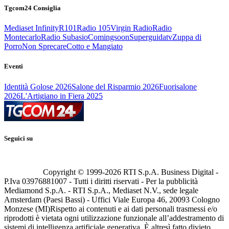
Tgcom24 Consiglia
Mediaset Infinity
R101
Radio 105
Virgin Radio
Radio
Montecarlo
Radio Subasio
Comingsoon
Superguidatv
Zuppa di
Porro
Non Sprecare
Cotto e Mangiato
Eventi
Identità Golose 2026
Salone del Risparmio 2026
Fuorisalone
2026
L'Artigiano in Fiera 2025
Seguici su
Copyright © 1999-
2026
RTI S.p.A. Business Digital -
P.Iva 03976881007 - Tutti i diritti riservati - Per la pubblicità
Mediamond S.p.A. - RTI S.p.A., Mediaset N.V., sede legale
Amsterdam (Paesi Bassi) - Uffici Viale Europa 46, 20093 Cologno
Monzese (MI)
Rispetto ai contenuti e ai dati personali trasmessi e/o
riprodotti è vietata ogni utilizzazione funzionale all’addestramento di
sistemi di intelligenza artificiale generativa. È altresì fatto divieto