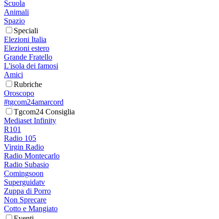
Scuola
Animali
Spazio
Speciali
Elezioni Italia
Elezioni estero
Grande Fratello
L'isola dei famosi
Amici
Rubriche
Oroscopo
#tgcom24amarcord
Tgcom24 Consiglia
Mediaset Infinity
R101
Radio 105
Virgin Radio
Radio Montecarlo
Radio Subasio
Comingsoon
Superguidatv
Zuppa di Porro
Non Sprecare
Cotto e Mangiato
Eventi