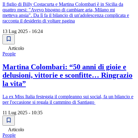
Il figlio di Billy Costacurta e Martina Colombari è in Sicilia da
quattro mesi: "Avevo bisogno di cambiare aria, Milano mi
metteva ansia". Da lì fa il bilancio di un'adolescenza complicata e
racconta il desiderio di voltare pagina
13 Lug 2025 - 16:24
Articolo
People
Martina Colombari: “50 anni di gioie e
delusioni, vittorie e sconfitte… Ringrazio
la vita”
La ex Miss Italia festeggia il compleanno sui social, fa un bilancio e
per l'occasione si regala il cammino di Santiago
11 Lug 2025 - 10:35
Articolo
People