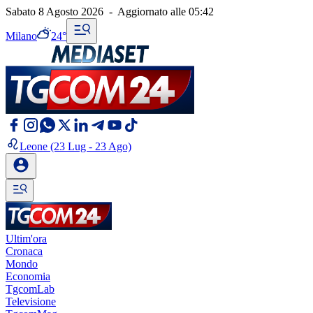
Sabato 8 Agosto 2026
-
Aggiornato alle
05:42
Milano
24°
Leone
(23 Lug - 23 Ago)
Ultim'ora
Cronaca
Mondo
Economia
TgcomLab
Televisione