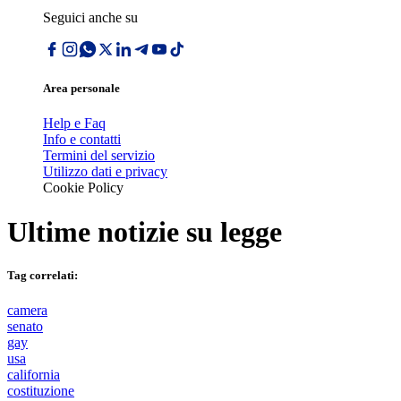
Seguici anche su
Area personale
Help e Faq
Info e contatti
Termini del servizio
Utilizzo dati e privacy
Cookie Policy
Ultime notizie su
legge
Tag correlati:
camera
senato
gay
usa
california
costituzione