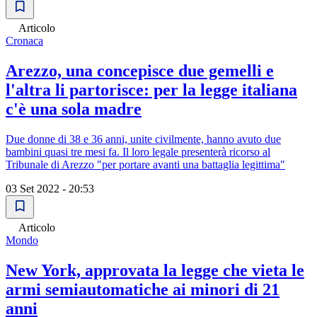
Articolo
Cronaca
Arezzo, una concepisce due gemelli e
l'altra li partorisce: per la legge italiana
c'è una sola madre
Due donne di 38 e 36 anni, unite civilmente, hanno avuto due
bambini quasi tre mesi fa. Il loro legale presenterà ricorso al
Tribunale di Arezzo "per portare avanti una battaglia legittima"
03 Set 2022 - 20:53
Articolo
Mondo
New York, approvata la legge che vieta le
armi semiautomatiche ai minori di 21
anni