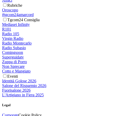
Amici
Rubriche
Oroscopo
#tgcom24amarcord
Tgcom24 Consiglia
Mediaset Infinity
R101
Radio 105
Virgin Radio
Radio Montecarlo
Radio Subasio
Comingsoon
Superguidatv
Zuppa di Porro
Non Sprecare
Cotto e Mangiato
Eventi
Identità Golose 2026
Salone del Risparmio 2026
Fuorisalone 2026
L'Artigiano in Fiera 2025
Legal
Corporate
Cookie Policy