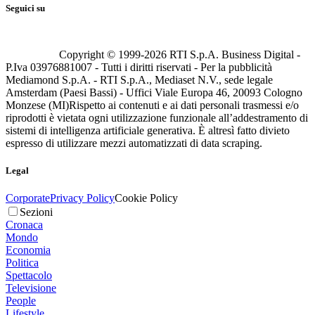
Seguici su
Copyright © 1999-
2026
RTI S.p.A. Business Digital -
P.Iva 03976881007 - Tutti i diritti riservati - Per la pubblicità
Mediamond S.p.A. - RTI S.p.A., Mediaset N.V., sede legale
Amsterdam (Paesi Bassi) - Uffici Viale Europa 46, 20093 Cologno
Monzese (MI)
Rispetto ai contenuti e ai dati personali trasmessi e/o
riprodotti è vietata ogni utilizzazione funzionale all’addestramento di
sistemi di intelligenza artificiale generativa. È altresì fatto divieto
espresso di utilizzare mezzi automatizzati di data scraping.
Legal
Corporate
Privacy Policy
Cookie Policy
Sezioni
Cronaca
Mondo
Economia
Politica
Spettacolo
Televisione
People
Lifestyle