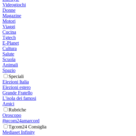
Videogiochi
Donne
Magazine
Motori
Viaggi
Cucina
Tgtech
E-Planet
Cultura
Salute
Scuola
Animali
Spazio
Speciali
Elezioni Italia
Elezioni estero
Grande Fratello
L'isola dei famosi
Amici
Rubriche
Oroscopo
#tgcom24amarcord
Tgcom24 Consiglia
Mediaset Infinity