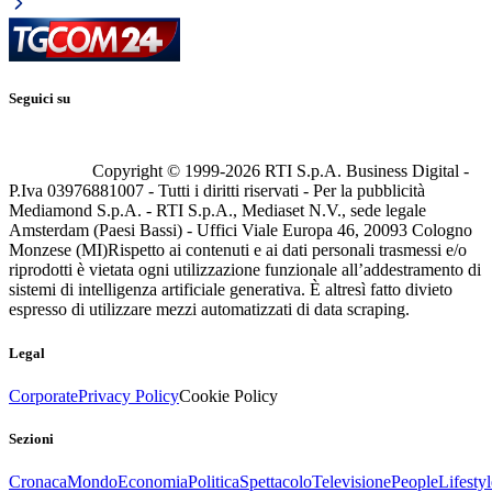
Seguici su
Copyright © 1999-
2026
RTI S.p.A. Business Digital -
P.Iva 03976881007 - Tutti i diritti riservati - Per la pubblicità
Mediamond S.p.A. - RTI S.p.A., Mediaset N.V., sede legale
Amsterdam (Paesi Bassi) - Uffici Viale Europa 46, 20093 Cologno
Monzese (MI)
Rispetto ai contenuti e ai dati personali trasmessi e/o
riprodotti è vietata ogni utilizzazione funzionale all’addestramento di
sistemi di intelligenza artificiale generativa. È altresì fatto divieto
espresso di utilizzare mezzi automatizzati di data scraping.
Legal
Corporate
Privacy Policy
Cookie Policy
Sezioni
Cronaca
Mondo
Economia
Politica
Spettacolo
Televisione
People
Lifestyl