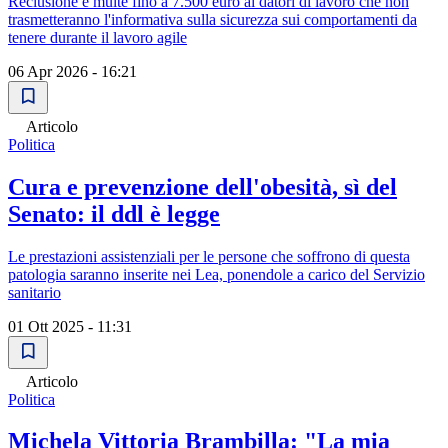
Reclusione e multe fino a 7.500 euro ai datori di lavoro che non
trasmetteranno l'informativa sulla sicurezza sui comportamenti da
tenere durante il lavoro agile
06 Apr 2026 - 16:21
Articolo
Politica
Cura e prevenzione dell'obesità, sì del
Senato: il ddl è legge
Le prestazioni assistenziali per le persone che soffrono di questa
patologia saranno inserite nei Lea, ponendole a carico del Servizio
sanitario
01 Ott 2025 - 11:31
Articolo
Politica
Michela Vittoria Brambilla: "La mia