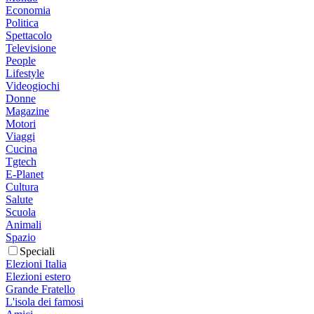
Economia
Politica
Spettacolo
Televisione
People
Lifestyle
Videogiochi
Donne
Magazine
Motori
Viaggi
Cucina
Tgtech
E-Planet
Cultura
Salute
Scuola
Animali
Spazio
Speciali
Elezioni Italia
Elezioni estero
Grande Fratello
L'isola dei famosi