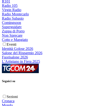
R101
Radio 105
Virgin Radio
Radio Montecarlo
Radio Subasio
Comingsoon
Superguidatv
Zuppa di Porro
Non Sprecare
Cotto e Mangiato
Eventi
Identità Golose 2026
Salone del Risparmio 2026
Fuorisalone 2026
L'Artigiano in Fiera 2025
Seguici su
Sezioni
Cronaca
Mondo