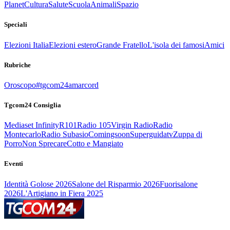
Planet
Cultura
Salute
Scuola
Animali
Spazio
Speciali
Elezioni Italia
Elezioni estero
Grande Fratello
L'isola dei famosi
Amici
Rubriche
Oroscopo
#tgcom24amarcord
Tgcom24 Consiglia
Mediaset Infinity
R101
Radio 105
Virgin Radio
Radio
Montecarlo
Radio Subasio
Comingsoon
Superguidatv
Zuppa di
Porro
Non Sprecare
Cotto e Mangiato
Eventi
Identità Golose 2026
Salone del Risparmio 2026
Fuorisalone
2026
L'Artigiano in Fiera 2025