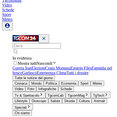
TgcomMag
Video
Schede
Sport
Meteo
In evidenza
Mostra tutti
Nascondi
Guerra Iran
Elezioni
Crans Montana
Epstein Files
Famiglia nel
bosco
Garlasco
Emergenza Clima
Tutti i dossier
Tutte le notizie del giorno
Cronaca
Mondo
Politica
Economia
Sport
Meteo
Video
Foto
Infografiche
Schede
Tv & Spettacolo
TgcomLab
TgcomMag
TgTech
Lifestyle
Oroscopo
Salute
Skuola
Cultura
Animali
Speciali
Chi siamo