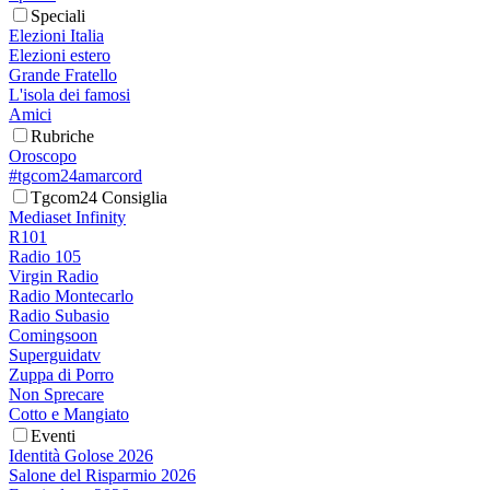
Speciali
Elezioni Italia
Elezioni estero
Grande Fratello
L'isola dei famosi
Amici
Rubriche
Oroscopo
#tgcom24amarcord
Tgcom24 Consiglia
Mediaset Infinity
R101
Radio 105
Virgin Radio
Radio Montecarlo
Radio Subasio
Comingsoon
Superguidatv
Zuppa di Porro
Non Sprecare
Cotto e Mangiato
Eventi
Identità Golose 2026
Salone del Risparmio 2026