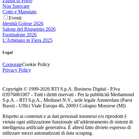
Zuppa di Porro
Non Sprecare
Cotto e Mangiato
Eventi
Identità Golose 2026
Salone del Risparmio 2026
Fuorisalone 2026
L'Artigiano in Fiera 2025
Legal
Corporate
Cookie Policy
Privacy Policy
Copyright © 1999-
2026
RTI S.p.A. Business Digital - P.Iva
03976881007 - Tutti i diritti riservati - Per la pubblicità Mediamond
S.p.A. - RTI S.p.A., Mediaset N.V., sede legale Amsterdam (Paesi
Bassi) - Uffici Viale Europa 46, 20093 Cologno Monzese (MI)
Rispetto ai contenuti e ai dati personali trasmessi e/o riprodotti è
vietata ogni utilizzazione funzionale all’addestramento di sistemi di
intelligenza artificiale generativa. È altresì fatto divieto espresso di
utilizzare mezzi automatizzati di data scraping.