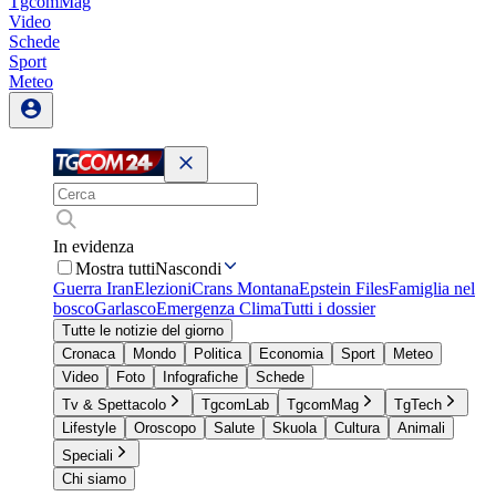
TgcomMag
Video
Schede
Sport
Meteo
In evidenza
Mostra tutti
Nascondi
Guerra Iran
Elezioni
Crans Montana
Epstein Files
Famiglia nel
bosco
Garlasco
Emergenza Clima
Tutti i dossier
Tutte le notizie del giorno
Cronaca
Mondo
Politica
Economia
Sport
Meteo
Video
Foto
Infografiche
Schede
Tv & Spettacolo
TgcomLab
TgcomMag
TgTech
Lifestyle
Oroscopo
Salute
Skuola
Cultura
Animali
Speciali
Chi siamo