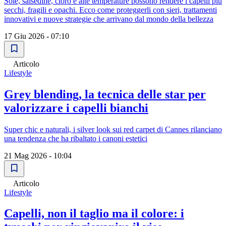
Sole, salsedine, cloro e alte temperature possono rendere i capelli più
secchi, fragili e opachi. Ecco come proteggerli con sieri, trattamenti
innovativi e nuove strategie che arrivano dal mondo della bellezza
17 Giu 2026 - 07:10
Articolo
Lifestyle
Grey blending, la tecnica delle star per
valorizzare i capelli bianchi
Super chic e naturali, i silver look sui red carpet di Cannes rilanciano
una tendenza che ha ribaltato i canoni estetici
21 Mag 2026 - 10:04
Articolo
Lifestyle
Capelli, non il taglio ma il colore: i