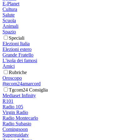
E-Planet
Cultura
Salute
Scuola
Animali
Spazio
Speciali
Elezioni Italia
Elezioni estero
Grande Fratello
L'isola dei famosi
Amici
Rubriche
Oroscopo
#tgcom24amarcord
Tgcom24 Consiglia
Mediaset Infinity
R101
Radio 105
Virgin Radio
Radio Montecarlo
Radio Subasio
Comingsoon
Superguidatv