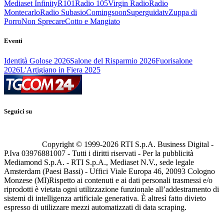
Mediaset Infinity
R101
Radio 105
Virgin Radio
Radio
Montecarlo
Radio Subasio
Comingsoon
Superguidatv
Zuppa di
Porro
Non Sprecare
Cotto e Mangiato
Eventi
Identità Golose 2026
Salone del Risparmio 2026
Fuorisalone
2026
L'Artigiano in Fiera 2025
Seguici su
Copyright © 1999-
2026
RTI S.p.A. Business Digital -
P.Iva 03976881007 - Tutti i diritti riservati - Per la pubblicità
Mediamond S.p.A. - RTI S.p.A., Mediaset N.V., sede legale
Amsterdam (Paesi Bassi) - Uffici Viale Europa 46, 20093 Cologno
Monzese (MI)
Rispetto ai contenuti e ai dati personali trasmessi e/o
riprodotti è vietata ogni utilizzazione funzionale all’addestramento di
sistemi di intelligenza artificiale generativa. È altresì fatto divieto
espresso di utilizzare mezzi automatizzati di data scraping.