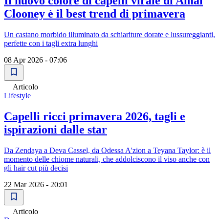
Il nuovo colore di capelli virale di Amal
Clooney è il best trend di primavera
Un castano morbido illuminato da schiariture dorate e lussureggianti,
perfette con i tagli extra lunghi
08 Apr 2026 - 07:06
Articolo
Lifestyle
Capelli ricci primavera 2026, tagli e
ispirazioni dalle star
Da Zendaya a Deva Cassel, da Odessa A'zion a Teyana Taylor: è il
momento delle chiome naturali, che addolciscono il viso anche con
gli hair cut più decisi
22 Mar 2026 - 20:01
Articolo