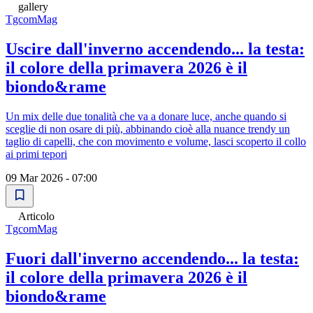
gallery
TgcomMag
Uscire dall'inverno accendendo... la testa:
il colore della primavera 2026 è il
biondo&rame
Un mix delle due tonalità che va a donare luce, anche quando si
sceglie di non osare di più, abbinando cioè alla nuance trendy un
taglio di capelli, che con movimento e volume, lasci scoperto il collo
ai primi tepori
09 Mar 2026 - 07:00
Articolo
TgcomMag
Fuori dall'inverno accendendo... la testa:
il colore della primavera 2026 è il
biondo&rame