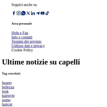
Seguici anche su
Area personale
Help e Faq
Info e contatti
Termini del servizio
Utilizzo dati e privacy
Cookie Policy
Ultime notizie su
capelli
Tag correlati:
beauty
bellezza
look
hairstyle
uomo
haircut