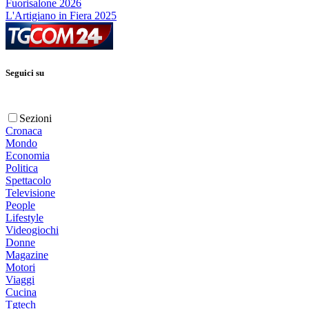
Fuorisalone 2026
L'Artigiano in Fiera 2025
Seguici su
Sezioni
Cronaca
Mondo
Economia
Politica
Spettacolo
Televisione
People
Lifestyle
Videogiochi
Donne
Magazine
Motori
Viaggi
Cucina
Tgtech