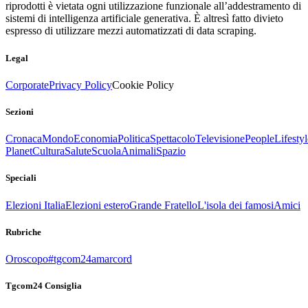
riprodotti è vietata ogni utilizzazione funzionale all’addestramento di
sistemi di intelligenza artificiale generativa. È altresì fatto divieto
espresso di utilizzare mezzi automatizzati di data scraping.
Legal
Corporate
Privacy Policy
Cookie Policy
Sezioni
Cronaca
Mondo
Economia
Politica
Spettacolo
Televisione
People
Lifestyl
Planet
Cultura
Salute
Scuola
Animali
Spazio
Speciali
Elezioni Italia
Elezioni estero
Grande Fratello
L'isola dei famosi
Amici
Rubriche
Oroscopo
#tgcom24amarcord
Tgcom24 Consiglia