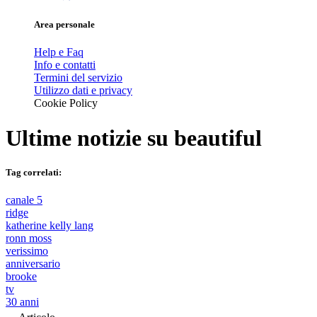
Area personale
Help e Faq
Info e contatti
Termini del servizio
Utilizzo dati e privacy
Cookie Policy
Ultime notizie su
beautiful
Tag correlati:
canale 5
ridge
katherine kelly lang
ronn moss
verissimo
anniversario
brooke
tv
30 anni