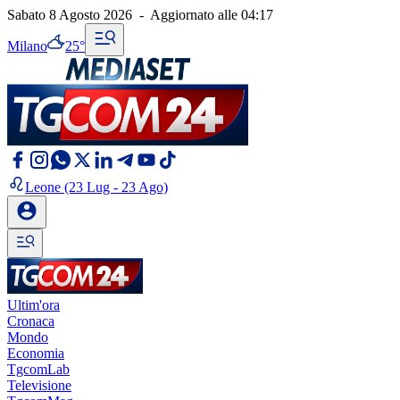
Sabato 8 Agosto 2026
-
Aggiornato alle
04:17
Milano
25°
Leone
(23 Lug - 23 Ago)
Ultim'ora
Cronaca
Mondo
Economia
TgcomLab
Televisione