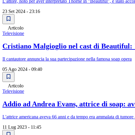
L'attore, noto per aver interpretato Thorne in "Beautiful", è stato acc
23 Set 2024 - 23:16
Articolo
Televisione
Cristiano Malgioglio nel cast di Beautiful:
Il cantautore annuncia la sua partecipazione nella famosa soap opera
05 Ago 2024 - 09:40
Articolo
Televisione
Addio ad Andrea Evans, attrice di soap: av
L'attrice americana aveva 66 anni e da tempo era ammalata di tumore 
11 Lug 2023 - 11:45