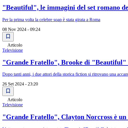
"Beautiful", le immagini del set romano de
Per la prima volta la celebre soap è stata girata a Roma
08 Nov 2024 - 09:24
Articolo
Televisione
"Grande Fratello", Brooke di "Beautiful" 
Dopo tanti anni, i due attori della storica fiction si ritrovano una accant
26 Set 2024 - 23:20
Articolo
Televisione
"Grande Fratello", Clayton Norcross è un