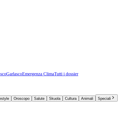
osco
Garlasco
Emergenza Clima
Tutti i dossier
estyle
Oroscopo
Salute
Skuola
Cultura
Animali
Speciali