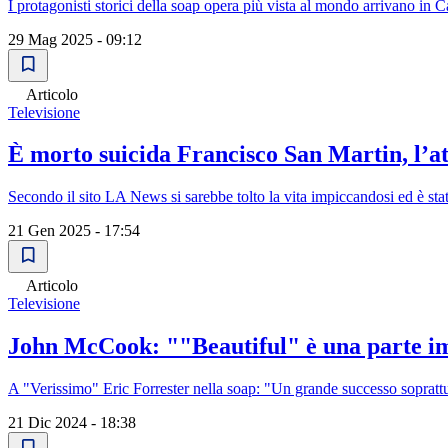
I protagonisti storici della soap opera più vista al mondo arrivano in C
29 Mag 2025 - 09:12
Articolo
Televisione
È morto suicida Francisco San Martin, l’at
Secondo il sito LA News si sarebbe tolto la vita impiccandosi ed è sta
21 Gen 2025 - 17:54
Articolo
Televisione
John McCook: ""Beautiful" è una parte im
A "Verissimo" Eric Forrester nella soap: "Un grande successo soprattut
21 Dic 2024 - 18:38