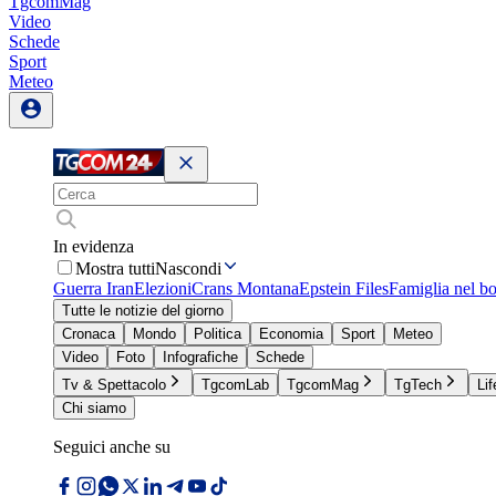
TgcomMag
Video
Schede
Sport
Meteo
In evidenza
Mostra tutti
Nascondi
Guerra Iran
Elezioni
Crans Montana
Epstein Files
Famiglia nel b
Tutte le notizie del giorno
Cronaca
Mondo
Politica
Economia
Sport
Meteo
Video
Foto
Infografiche
Schede
Tv & Spettacolo
TgcomLab
TgcomMag
TgTech
Lif
Chi siamo
Seguici anche su