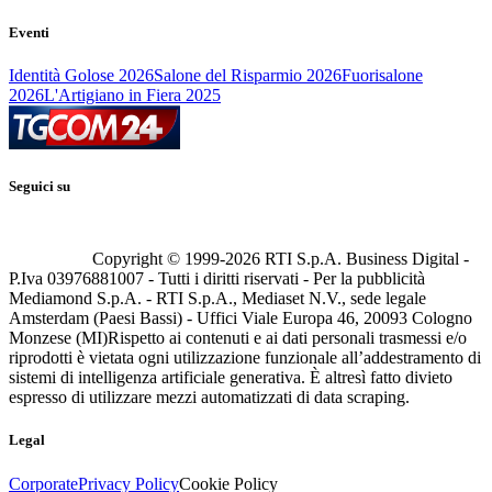
Eventi
Identità Golose 2026
Salone del Risparmio 2026
Fuorisalone
2026
L'Artigiano in Fiera 2025
Seguici su
Copyright © 1999-
2026
RTI S.p.A. Business Digital -
P.Iva 03976881007 - Tutti i diritti riservati - Per la pubblicità
Mediamond S.p.A. - RTI S.p.A., Mediaset N.V., sede legale
Amsterdam (Paesi Bassi) - Uffici Viale Europa 46, 20093 Cologno
Monzese (MI)
Rispetto ai contenuti e ai dati personali trasmessi e/o
riprodotti è vietata ogni utilizzazione funzionale all’addestramento di
sistemi di intelligenza artificiale generativa. È altresì fatto divieto
espresso di utilizzare mezzi automatizzati di data scraping.
Legal
Corporate
Privacy Policy
Cookie Policy