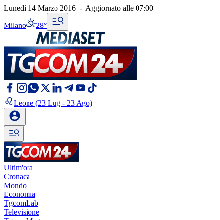
Lunedì 14 Marzo 2016
-
Aggiornato alle
07:00
Milano
28°
Leone
(23 Lug - 23 Ago)
Ultim'ora
Cronaca
Mondo
Economia
TgcomLab
Televisione