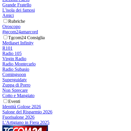
Grande Fratello
L'isola dei famosi
Amici
Rubriche
Oroscopo
#tgcom24amarcord
Tgcom24 Consiglia
Mediaset Infinity
R101
Radio 105
Virgin Radio
Radio Montecarlo
Radio Subasio
Comingsoon
Superguidatv
Zuppa di Porro
Non Sprecare
Cotto e Mangiato
Eventi
Identità Golose 2026
Salone del Risparmio 2026
Fuorisalone 2026
L'Artigiano in Fiera 2025