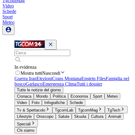
TgcomMag
Video
Schede
Sport
Meteo
In evidenza
Mostra tutti
Nascondi
Guerra Iran
Elezioni
Crans Montana
Epstein Files
Famiglia nel
bosco
Garlasco
Emergenza Clima
Tutti i dossier
Tutte le notizie del giorno
Cronaca
Mondo
Politica
Economia
Sport
Meteo
Video
Foto
Infografiche
Schede
Tv & Spettacolo
TgcomLab
TgcomMag
TgTech
Lifestyle
Oroscopo
Salute
Skuola
Cultura
Animali
Speciali
Chi siamo