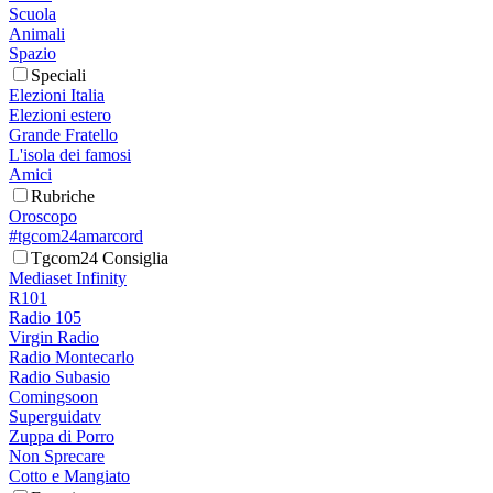
Scuola
Animali
Spazio
Speciali
Elezioni Italia
Elezioni estero
Grande Fratello
L'isola dei famosi
Amici
Rubriche
Oroscopo
#tgcom24amarcord
Tgcom24 Consiglia
Mediaset Infinity
R101
Radio 105
Virgin Radio
Radio Montecarlo
Radio Subasio
Comingsoon
Superguidatv
Zuppa di Porro
Non Sprecare
Cotto e Mangiato