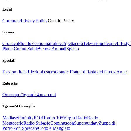
Legal
Corporate
Privacy Policy
Cookie Policy
Sezioni
Cronaca
Mondo
Economia
Politica
Spettacolo
Televisione
People
Lifestyl
Planet
Cultura
Salute
Scuola
Animali
Spazio
Speciali
Elezioni Italia
Elezioni estero
Grande Fratello
L'isola dei famosi
Amici
Rubriche
Oroscopo
#tgcom24amarcord
Tgcom24 Consiglia
Mediaset Infinity
R101
Radio 105
Virgin Radio
Radio
Montecarlo
Radio Subasio
Comingsoon
Superguidatv
Zuppa di
Porro
Non Sprecare
Cotto e Mangiato