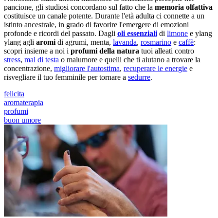
pancione, gli studiosi concordano sul fatto che la
memoria olfattiva
costituisce un canale potente. Durante l'età adulta ci connette a un
istinto ancestrale, in grado di favorire l'emergere di emozioni
profonde e ricordi del passato. Dagli
oli essenziali
di
limone
e ylang
ylang agli
aromi
di agrumi, menta,
lavanda
,
rosmarino
e
caffè
:
scopri insieme a noi i
profumi della natura
tuoi alleati contro
stress
,
mal di testa
o malumore e quelli che ti aiutano a trovare la
concentrazione,
migliorare l'autostima
,
recuperare le energie
e
risvegliare il tuo femminile per tornare a
sedurre
.
felicita
aromaterapia
profumi
buon umore