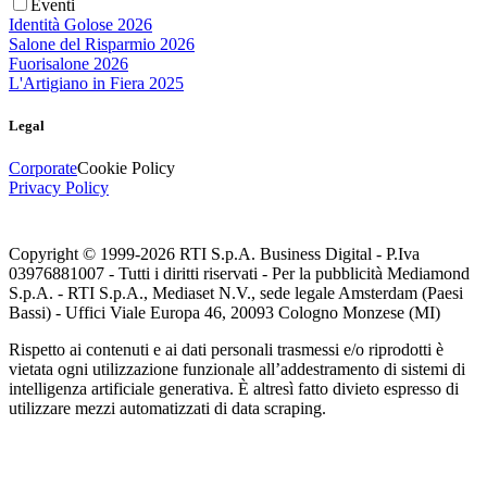
Eventi
Identità Golose 2026
Salone del Risparmio 2026
Fuorisalone 2026
L'Artigiano in Fiera 2025
Legal
Corporate
Cookie Policy
Privacy Policy
Copyright © 1999-
2026
RTI S.p.A. Business Digital - P.Iva
03976881007 - Tutti i diritti riservati - Per la pubblicità Mediamond
S.p.A. - RTI S.p.A., Mediaset N.V., sede legale Amsterdam (Paesi
Bassi) - Uffici Viale Europa 46, 20093 Cologno Monzese (MI)
Rispetto ai contenuti e ai dati personali trasmessi e/o riprodotti è
vietata ogni utilizzazione funzionale all’addestramento di sistemi di
intelligenza artificiale generativa. È altresì fatto divieto espresso di
utilizzare mezzi automatizzati di data scraping.