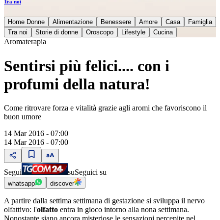
Tra noi
Home Donne
Alimentazione
Benessere
Amore
Casa
Famiglia
Tra noi
Storie di donne
Oroscopo
Lifestyle
Cucina
Aromaterapia
Sentirsi più felici.... con i
profumi della natura!
Come ritrovare forza e vitalità grazie agli aromi che favoriscono il
buon umore
14 Mar 2016 - 07:00
14 Mar 2016 - 07:00
Segui
su
Seguici su
whatsapp
discover
A partire dalla settima settimana di gestazione si sviluppa il nervo
olfattivo: l'
olfatto
entra in gioco intorno alla nona settimana.
Nonostante siano ancora misteriose le sensazioni percepite nel