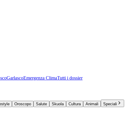
osco
Garlasco
Emergenza Clima
Tutti i dossier
estyle
Oroscopo
Salute
Skuola
Cultura
Animali
Speciali