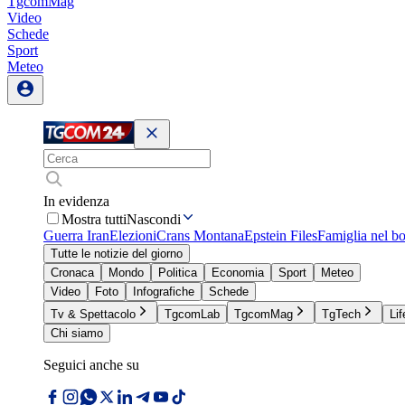
TgcomMag
Video
Schede
Sport
Meteo
In evidenza
Mostra tutti
Nascondi
Guerra Iran
Elezioni
Crans Montana
Epstein Files
Famiglia nel b
Tutte le notizie del giorno
Cronaca
Mondo
Politica
Economia
Sport
Meteo
Video
Foto
Infografiche
Schede
Tv & Spettacolo
TgcomLab
TgcomMag
TgTech
Lif
Chi siamo
Seguici anche su