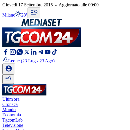
Giovedì 17 Settembre 2015
-
Aggiornato alle
09:00
Milano
28°
Leone
(23 Lug - 23 Ago)
Ultim'ora
Cronaca
Mondo
Economia
TgcomLab
Televisione