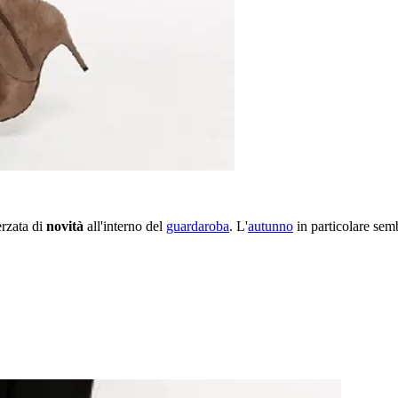
erzata di
novità
all'interno del
guardaroba
. L'
autunno
in particolare sem