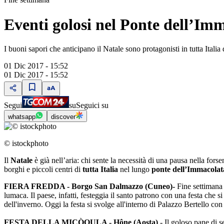
Eventi golosi nel Ponte dell’Im
I buoni sapori che anticipano il Natale sono protagonisti in tutta Italia
01 Dic 2017 - 15:52
01 Dic 2017 - 15:52
Segui
su
Seguici su
whatsapp
discover
© istockphoto
Il
Natale
è già nell’aria: chi sente la necessità di una pausa nella fors
borghi e piccoli centri di
tutta Italia
nel lungo
ponte dell’Immacolat
FIERA FREDDA - Borgo San Dalmazzo (Cuneo)-
Fine settimana 
lumaca. Il paese, infatti, festeggia il santo patrono con una festa che s
dell'inverno. Oggi la festa si svolge all'interno di Palazzo Bertello con
FESTA DELLA MICÒOULA - Hône (Aosta)
- Il goloso pane di s