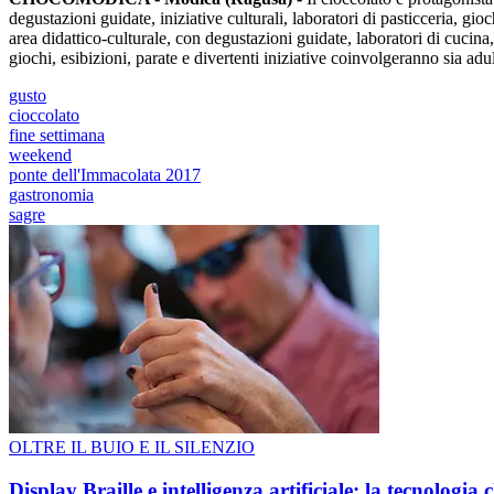
degustazioni guidate, iniziative culturali, laboratori di pasticceria, gi
area didattico-culturale, con degustazioni guidate, laboratori di cucina
giochi, esibizioni, parate e divertenti iniziative coinvolgeranno sia adul
gusto
cioccolato
fine settimana
weekend
ponte dell'Immacolata 2017
gastronomia
sagre
OLTRE IL BUIO E IL SILENZIO
Display Braille e intelligenza artificiale: la tecnologi