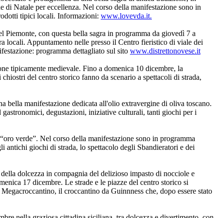
e di Natale per eccellenza. Nel corso della manifestazione sono in
dotti tipici locali. Informazioni:
www.lovevda.it.
i del Piemonte, con questa bella sagra in programma da giovedì 7 a
 locali. Appuntamento nelle presso il Centro fieristico di viale dei
nifestazione: programma dettagliato sul sito
www.distrettonovese.it
azione tipicamente medievale. Fino a domenica 10 dicembre, la
 chiostri del centro storico fanno da scenario a spettacoli di strada,
una bella manifestazione dedicata all'olio extravergine di oliva toscano.
stronomici, degustazioni, iniziative culturali, tanti giochi per i
o “oro verde”. Nel corso della manifestazione sono in programma
i antichi giochi di strada, lo spettacolo degli Sbandieratori e dei
e della dolcezza in compagnia del delizioso impasto di nocciole e
menica 17 dicembre. Le strade e le piazze del centro storico si
i Megacroccantino, il croccantino da Guinnness che, dopo essere stato
bre nella graziosa cittadina siciliana, tra dolcezza e divertimento, con