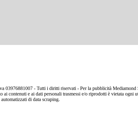
va 03976881007 - Tutti i diritti riservati - Per la pubblicità Mediamon
o ai contenuti e ai dati personali trasmessi e/o riprodotti è vietata ogni 
zi automatizzati di data scraping.