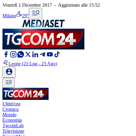
Venerdì 1 Dicembre 2017
-
Aggiornato alle
15:52
Milano
29°
Leone
(23 Lug - 23 Ago)
Ultim'ora
Cronaca
Mondo
Economia
TgcomLab
Televisione