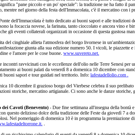
fica "pane piccolo e un po' speciale": la tradizione ne ha fatto il pan
 mentre nel giorno della festa dell'Immacolata, c'è il mercatino con i pro
 Ponte dell'Immacolata è tutto dedicato ai buoni sapori e alle tradizion
o la focaccia novese, la farinata, tanto cioccolato e ancora vino e birra
che gli eventi collaterali organizzati in occasione di questa gustosa ma
ita del cinghiale allieta l'atmosfera del borgo livornese in un'ambient
nifestazione giunta alla sua edizione numero 50. I vicoli, le piazzette e i
adine e l'amore per le cose buone.
www.suvereto.net.
e incontri ravvicinati con le eccellenze dell'olio nelle Terre Senesi per 
tamento ai buoni palati da venerdì 8 a domenica 10 dicembre con stand ga
i buoni sapori e tour guidati nel territorio. Info:
lafestadellolio.com .
ica 10 dicembre il grazioso borgo del Vierbese celebra il suo prelibat
zioni storiche, mercatino artigianale. Ci sono anche le danze storiche, gl
i Cavoti (Benevento)
- Due fine settimana all'insegna della bontà 
on questo delizioso dolce della tradizione delle Feste da giovedì 7 a do
 golosi. Nel pomeriggio di domenica 10 è in programma la premiazione d
w.lafestadeltorrone.it.
.
a di un ricchissimo calendario di eventi da venerdì 8 a domenica 10 dicem