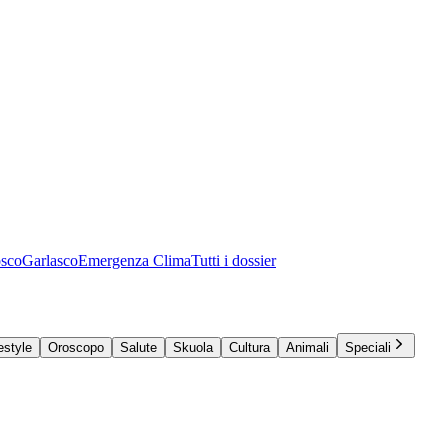
osco
Garlasco
Emergenza Clima
Tutti i dossier
estyle
Oroscopo
Salute
Skuola
Cultura
Animali
Speciali