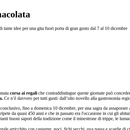
macolata
 di tante idee per una gita fuori porta di gran gusto dal 7 al 10 dicembre
ennata
corsa ai regali
che contraddistingue queste giornate può concede
a.
Ce n’è davvero per tutti gusti: dall’olio novello alla gastronomia regio
conclusivo, fino a domenica 10 dicembre, per una sagra da assaporare all
i ripete da quasi 450 anni e che in passato era l'occasione in cui gli abit
 tanti buoni sapori della tradizione come il minestrone di trippe, le lumac
egale arricchito con castagne, noci, fichi secchi, uva passa e scaglie di c