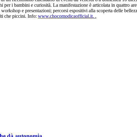
ochi per i bambini e curiosità. La manifestazione è articolata in quattro a
, workshop e presentazioni; percorsi espositivi alla scoperta delle bellez
ti che piccini. Info:
www.chocomodicaofficial.it. .
a che dà autonomia