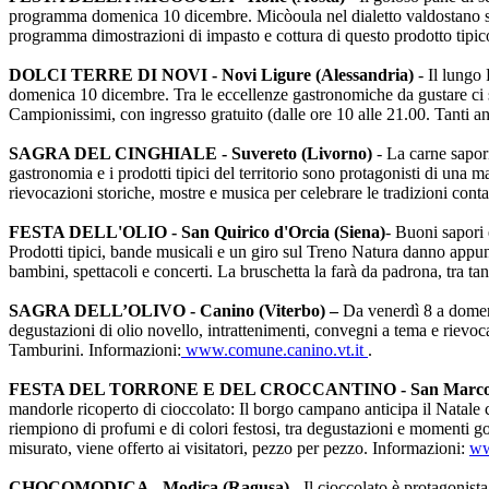
programma domenica 10 dicembre. Micòoula nel dialetto valdostano signi
programma dimostrazioni di impasto e cottura di questo prodotto tipico,
DOLCI TERRE DI NOVI - Novi Ligure (Alessandria)
- Il lungo
domenica 10 dicembre. Tra le eccellenze gastronomiche da gustare ci son
Campionissimi, con ingresso gratuito (dalle ore 10 alle 21.00. Tanti an
SAGRA DEL CINGHIALE - Suvereto (Livorno)
- La carne sapor
gastronomia e i prodotti tipici del territorio sono protagonisti di una ma
rievocazioni storiche, mostre e musica per celebrare le tradizioni cont
FESTA DELL'OLIO - San Quirico d'Orcia (Siena)
- Buoni sapori 
Prodotti tipici, bande musicali e un giro sul Treno Natura danno appun
bambini, spettacoli e concerti. La bruschetta la farà da padrona, tra tant
SAGRA DELL’OLIVO - Canino (Viterbo) –
Da venerdì 8 a domen
degustazioni di olio novello, intrattenimenti, convegni a tema e rievoca
Tamburini. Informazioni:
www.comune.canino.vt.it
.
FESTA DEL TORRONE E DEL CROCCANTINO - San Marco de
mandorle ricoperto di cioccolato: Il borgo campano anticipa il Natale c
riempiono di profumi e di colori festosi, tra degustazioni e momenti
misurato, viene offerto ai visitatori, pezzo per pezzo. Informazioni:
ww
CHOCOMODICA - Modica (Ragusa) -
Il cioccolato è protagonist