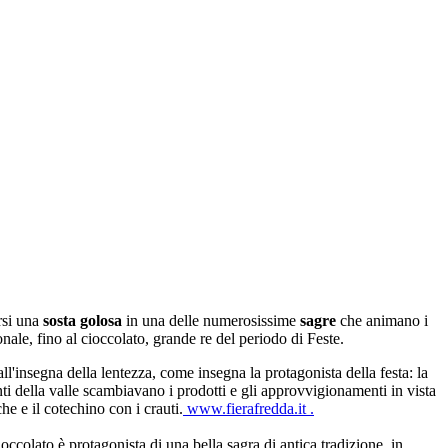
rsi una
sosta golosa
in una delle numerosissime
sagre
che animano i
nale, fino al cioccolato, grande re del periodo di Feste.
'insegna della lentezza, come insegna la protagonista della festa: la
anti della valle scambiavano i prodotti e gli approvvigionamenti in vista
he e il cotechino con i crauti.
www.fierafredda.it .
ioccolato è protagonista di una bella sagra di antica tradizione, in