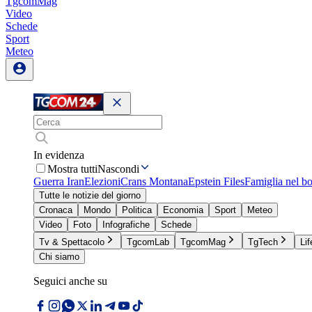
TgcomMag
Video
Schede
Sport
Meteo
In evidenza
Mostra tutti
Nascondi
Guerra Iran
Elezioni
Crans Montana
Epstein Files
Famiglia nel b
Tutte le notizie del giorno
Cronaca
Mondo
Politica
Economia
Sport
Meteo
Video
Foto
Infografiche
Schede
Tv & Spettacolo
TgcomLab
TgcomMag
TgTech
Lif
Chi siamo
Seguici anche su