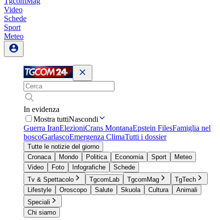
TgcomMag
Video
Schede
Sport
Meteo
In evidenza
Mostra tutti
Nascondi
Guerra Iran
Elezioni
Crans Montana
Epstein Files
Famiglia nel
bosco
Garlasco
Emergenza Clima
Tutti i dossier
Tutte le notizie del giorno
Cronaca
Mondo
Politica
Economia
Sport
Meteo
Video
Foto
Infografiche
Schede
Tv & Spettacolo
TgcomLab
TgcomMag
TgTech
Lifestyle
Oroscopo
Salute
Skuola
Cultura
Animali
Speciali
Chi siamo