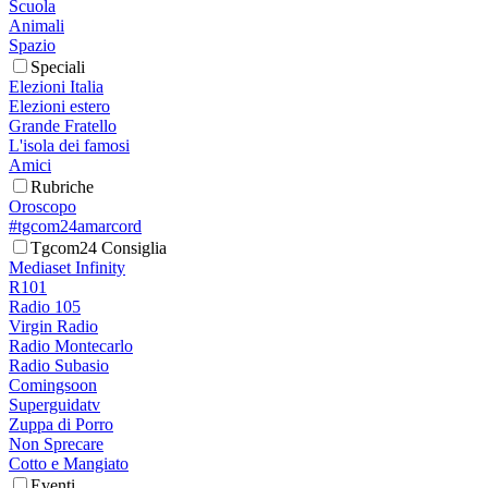
Scuola
Animali
Spazio
Speciali
Elezioni Italia
Elezioni estero
Grande Fratello
L'isola dei famosi
Amici
Rubriche
Oroscopo
#tgcom24amarcord
Tgcom24 Consiglia
Mediaset Infinity
R101
Radio 105
Virgin Radio
Radio Montecarlo
Radio Subasio
Comingsoon
Superguidatv
Zuppa di Porro
Non Sprecare
Cotto e Mangiato
Eventi