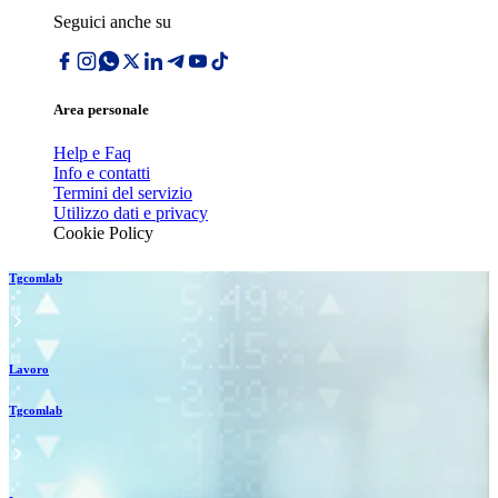
Seguici anche su
Area personale
Help e Faq
Info e contatti
Termini del servizio
Utilizzo dati e privacy
Cookie Policy
Tgcomlab
Lavoro
Tgcomlab