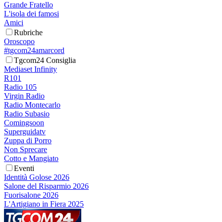
Grande Fratello
L'isola dei famosi
Amici
Rubriche
Oroscopo
#tgcom24amarcord
Tgcom24 Consiglia
Mediaset Infinity
R101
Radio 105
Virgin Radio
Radio Montecarlo
Radio Subasio
Comingsoon
Superguidatv
Zuppa di Porro
Non Sprecare
Cotto e Mangiato
Eventi
Identità Golose 2026
Salone del Risparmio 2026
Fuorisalone 2026
L'Artigiano in Fiera 2025