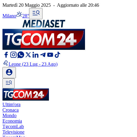
Martedì 20 Maggio 2025
-
Aggiornato alle
20:46
Milano
28°
Leone
(23 Lug - 23 Ago)
Ultim'ora
Cronaca
Mondo
Economia
TgcomLab
Televisione