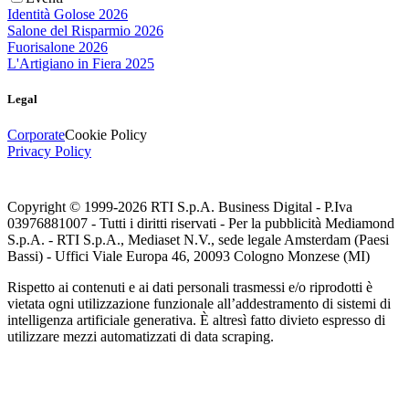
Identità Golose 2026
Salone del Risparmio 2026
Fuorisalone 2026
L'Artigiano in Fiera 2025
Legal
Corporate
Cookie Policy
Privacy Policy
Copyright © 1999-
2026
RTI S.p.A. Business Digital - P.Iva
03976881007 - Tutti i diritti riservati - Per la pubblicità Mediamond
S.p.A. - RTI S.p.A., Mediaset N.V., sede legale Amsterdam (Paesi
Bassi) - Uffici Viale Europa 46, 20093 Cologno Monzese (MI)
Rispetto ai contenuti e ai dati personali trasmessi e/o riprodotti è
vietata ogni utilizzazione funzionale all’addestramento di sistemi di
intelligenza artificiale generativa. È altresì fatto divieto espresso di
utilizzare mezzi automatizzati di data scraping.