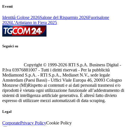
Eventi
Identità Golose 2026
Salone del Risparmio 2026
Fuorisalone
2026
L'Artigiano in Fiera 2025
Seguici su
Copyright © 1999-
2026
RTI S.p.A. Business Digital -
P.Iva 03976881007 - Tutti i diritti riservati - Per la pubblicità
Mediamond S.p.A. - RTI S.p.A., Mediaset N.V., sede legale
Amsterdam (Paesi Bassi) - Uffici Viale Europa 46, 20093 Cologno
Monzese (MI)
Rispetto ai contenuti e ai dati personali trasmessi e/o
riprodotti è vietata ogni utilizzazione funzionale all’addestramento di
sistemi di intelligenza artificiale generativa. È altresì fatto divieto
espresso di utilizzare mezzi automatizzati di data scraping.
Legal
Corporate
Privacy Policy
Cookie Policy