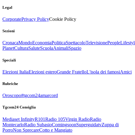
Legal
Corporate
Privacy Policy
Cookie Policy
Sezioni
Cronaca
Mondo
Economia
Politica
Spettacolo
Televisione
People
Lifestyl
Planet
Cultura
Salute
Scuola
Animali
Spazio
Speciali
Elezioni Italia
Elezioni estero
Grande Fratello
L'isola dei famosi
Amici
Rubriche
Oroscopo
#tgcom24amarcord
Tgcom24 Consiglia
Mediaset Infinity
R101
Radio 105
Virgin Radio
Radio
Montecarlo
Radio Subasio
Comingsoon
Superguidatv
Zuppa di
Porro
Non Sprecare
Cotto e Mangiato