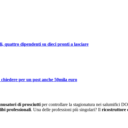
li, quattro dipendenti su dieci pronti a lasciare
ò chiedere per un post anche 50mila euro
nusatori di prosciutti
per controllare la stagionatura nei salumifici DOP
libi professionali
. Una delle professioni più singolari? Il
ricostruttore 