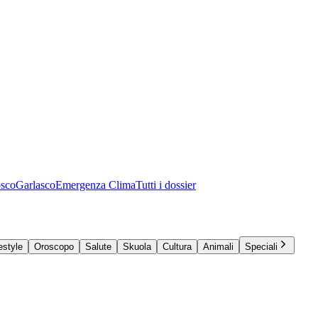
osco
Garlasco
Emergenza Clima
Tutti i dossier
estyle
Oroscopo
Salute
Skuola
Cultura
Animali
Speciali