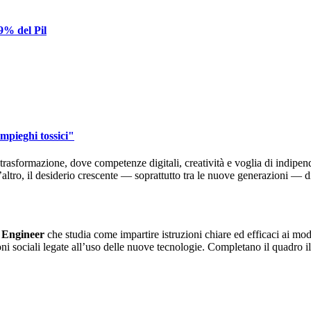
 9% del Pil
impieghi tossici"
trasformazione, dove competenze digitali, creatività e voglia di indipen
l’altro, il desiderio crescente — soprattutto tra le nuove generazioni — di
Engineer
che studia come impartire istruzioni chiare ed efficaci ai model
ioni sociali legate all’uso delle nuove tecnologie. Completano il quadro i