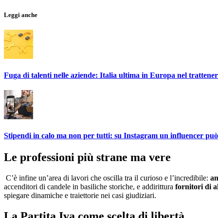
Leggi anche
Fuga di talenti nelle aziende: Italia ultima in Europa nel trattener
Stipendi in calo ma non per tutti: su Instagram un influencer pu
Le professioni più strane ma vere
C’è infine un’area di lavori che oscilla tra il curioso e l’incredibile:
an
accenditori di candele in basiliche storiche, e addirittura
fornitori di a
spiegare dinamiche e traiettorie nei casi giudiziari.
La Partita Iva come scelta di libertà