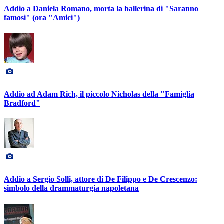
Addio a Daniela Romano, morta la ballerina di "Saranno
famosi" (ora "Amici")
Addio ad Adam Rich, il piccolo Nicholas della "Famiglia
Bradford"
Addio a Sergio Solli, attore di De Filippo e De Crescenzo:
simbolo della drammaturgia napoletana