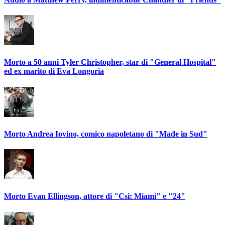
Morto a 50 anni Tyler Christopher, star di "General Hospital"
ed ex marito di Eva Longoria
Morto Andrea Iovino, comico napoletano di "Made in Sud"
Morto Evan Ellingson, attore di "Csi: Miami" e "24"