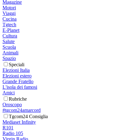
Magazine
Motori
Viaggi
Cucina
Tgtech
E-Planet
Cultura
Salute
Scuola
Animali
Spazio
Speciali
Elezioni Italia
Elezioni estero
Grande Fratello
L'isola dei famosi
Amici
Rubriche
Oroscopo
#tgcom24amarcord
Tgcom24 Consiglia
Mediaset Infinity
R101
Radio 105
Virgin Radio