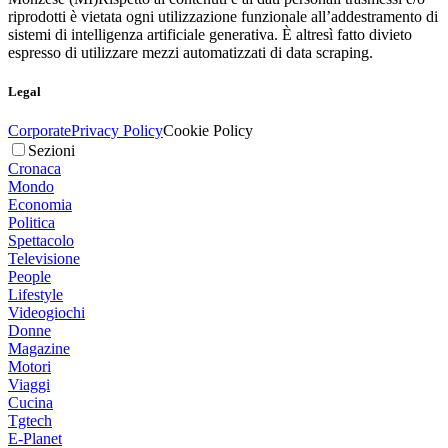
riprodotti è vietata ogni utilizzazione funzionale all’addestramento di
sistemi di intelligenza artificiale generativa. È altresì fatto divieto
espresso di utilizzare mezzi automatizzati di data scraping.
Legal
Corporate
Privacy Policy
Cookie Policy
Sezioni
Cronaca
Mondo
Economia
Politica
Spettacolo
Televisione
People
Lifestyle
Videogiochi
Donne
Magazine
Motori
Viaggi
Cucina
Tgtech
E-Planet