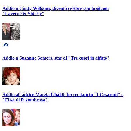
Addio a Cindy Williams, diventò celebre con la sitcom
"Laverne & Shirley"
Addio a Suzanne Somers, star di "Tre cuori in affitto"
Addio all'attrice Marzia Ubaldi: ha recitato in "I Cesaroni" e
"Elisa di Rivombrosa"