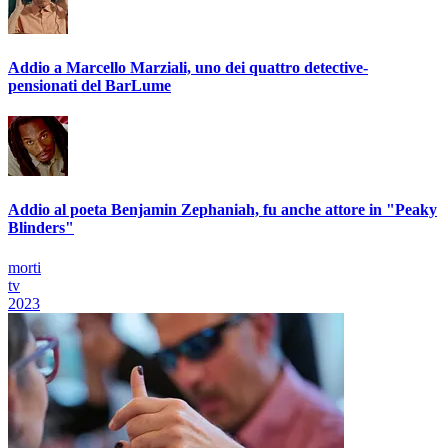
Addio a Marcello Marziali, uno dei quattro detective-
pensionati del BarLume
Addio al poeta Benjamin Zephaniah, fu anche attore in "Peaky
Blinders"
morti
tv
2023