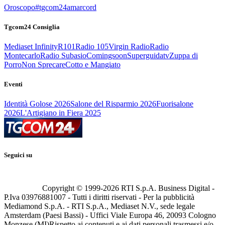
Oroscopo
#tgcom24amarcord
Tgcom24 Consiglia
Mediaset Infinity
R101
Radio 105
Virgin Radio
Radio
Montecarlo
Radio Subasio
Comingsoon
Superguidatv
Zuppa di
Porro
Non Sprecare
Cotto e Mangiato
Eventi
Identità Golose 2026
Salone del Risparmio 2026
Fuorisalone
2026
L'Artigiano in Fiera 2025
Seguici su
Copyright © 1999-
2026
RTI S.p.A. Business Digital -
P.Iva 03976881007 - Tutti i diritti riservati - Per la pubblicità
Mediamond S.p.A. - RTI S.p.A., Mediaset N.V., sede legale
Amsterdam (Paesi Bassi) - Uffici Viale Europa 46, 20093 Cologno
Monzese (MI)
Rispetto ai contenuti e ai dati personali trasmessi e/o