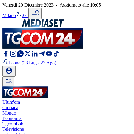
Venerdì 29 Dicembre 2023
-
Aggiornato alle
10:05
Milano
27°
Leone
(23 Lug - 23 Ago)
Ultim'ora
Cronaca
Mondo
Economia
TgcomLab
Televisione