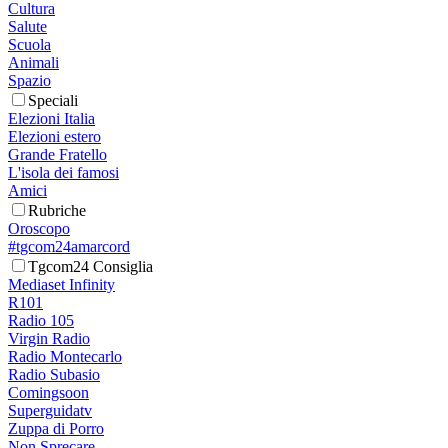
Cultura
Salute
Scuola
Animali
Spazio
Speciali
Elezioni Italia
Elezioni estero
Grande Fratello
L'isola dei famosi
Amici
Rubriche
Oroscopo
#tgcom24amarcord
Tgcom24 Consiglia
Mediaset Infinity
R101
Radio 105
Virgin Radio
Radio Montecarlo
Radio Subasio
Comingsoon
Superguidatv
Zuppa di Porro
Non Sprecare