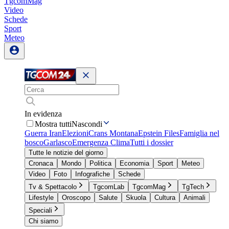
TgcomMag
Video
Schede
Sport
Meteo
In evidenza
Mostra tutti
Nascondi
Guerra Iran
Elezioni
Crans Montana
Epstein Files
Famiglia nel
bosco
Garlasco
Emergenza Clima
Tutti i dossier
Tutte le notizie del giorno
Cronaca
Mondo
Politica
Economia
Sport
Meteo
Video
Foto
Infografiche
Schede
Tv & Spettacolo
TgcomLab
TgcomMag
TgTech
Lifestyle
Oroscopo
Salute
Skuola
Cultura
Animali
Speciali
Chi siamo