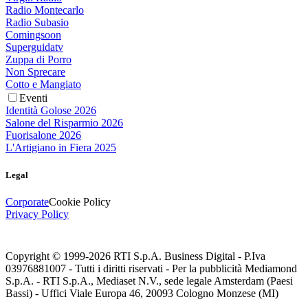
Radio Montecarlo
Radio Subasio
Comingsoon
Superguidatv
Zuppa di Porro
Non Sprecare
Cotto e Mangiato
Eventi
Identità Golose 2026
Salone del Risparmio 2026
Fuorisalone 2026
L'Artigiano in Fiera 2025
Legal
Corporate
Cookie Policy
Privacy Policy
Copyright © 1999-
2026
RTI S.p.A. Business Digital - P.Iva
03976881007 - Tutti i diritti riservati - Per la pubblicità Mediamond
S.p.A. - RTI S.p.A., Mediaset N.V., sede legale Amsterdam (Paesi
Bassi) - Uffici Viale Europa 46, 20093 Cologno Monzese (MI)