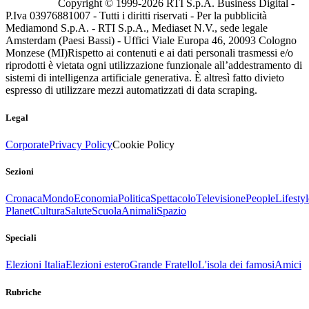
Copyright © 1999-
2026
RTI S.p.A. Business Digital -
P.Iva 03976881007 - Tutti i diritti riservati - Per la pubblicità
Mediamond S.p.A. - RTI S.p.A., Mediaset N.V., sede legale
Amsterdam (Paesi Bassi) - Uffici Viale Europa 46, 20093 Cologno
Monzese (MI)
Rispetto ai contenuti e ai dati personali trasmessi e/o
riprodotti è vietata ogni utilizzazione funzionale all’addestramento di
sistemi di intelligenza artificiale generativa. È altresì fatto divieto
espresso di utilizzare mezzi automatizzati di data scraping.
Legal
Corporate
Privacy Policy
Cookie Policy
Sezioni
Cronaca
Mondo
Economia
Politica
Spettacolo
Televisione
People
Lifestyl
Planet
Cultura
Salute
Scuola
Animali
Spazio
Speciali
Elezioni Italia
Elezioni estero
Grande Fratello
L'isola dei famosi
Amici
Rubriche