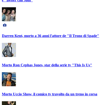
e "Better call Saul"
Darren Kent, morto a 36 anni l'attore de "Il Trono di Spade"
Morto Ron Cephas Jones, star della serie tv "This Is Us"
Morto Uccio Show, il comico tv travolto da un treno in corsa