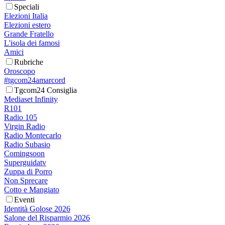
Speciali
Elezioni Italia
Elezioni estero
Grande Fratello
L'isola dei famosi
Amici
Rubriche
Oroscopo
#tgcom24amarcord
Tgcom24 Consiglia
Mediaset Infinity
R101
Radio 105
Virgin Radio
Radio Montecarlo
Radio Subasio
Comingsoon
Superguidatv
Zuppa di Porro
Non Sprecare
Cotto e Mangiato
Eventi
Identità Golose 2026
Salone del Risparmio 2026