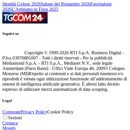
Identità Golose 2026
Salone del Risparmio 2026
Fuorisalone
2026
L'Artigiano in Fiera 2025
Seguici su
Copyright © 1999-
2026
RTI S.p.A. Business Digital -
P.Iva 03976881007 - Tutti i diritti riservati - Per la pubblicità
Mediamond S.p.A. - RTI S.p.A., Mediaset N.V., sede legale
Amsterdam (Paesi Bassi) - Uffici Viale Europa 46, 20093 Cologno
Monzese (MI)
Rispetto ai contenuti e ai dati personali trasmessi e/o
riprodotti è vietata ogni utilizzazione funzionale all’addestramento di
sistemi di intelligenza artificiale generativa. È altresì fatto divieto
espresso di utilizzare mezzi automatizzati di data scraping.
Legal
Corporate
Privacy Policy
Cookie Policy
Sezioni
Cronaca
Mondo