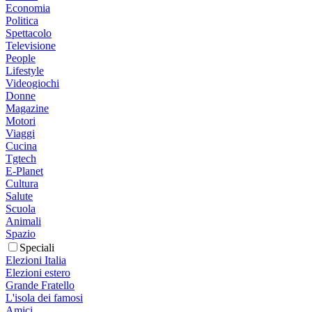
Economia
Politica
Spettacolo
Televisione
People
Lifestyle
Videogiochi
Donne
Magazine
Motori
Viaggi
Cucina
Tgtech
E-Planet
Cultura
Salute
Scuola
Animali
Spazio
Speciali
Elezioni Italia
Elezioni estero
Grande Fratello
L'isola dei famosi
Amici