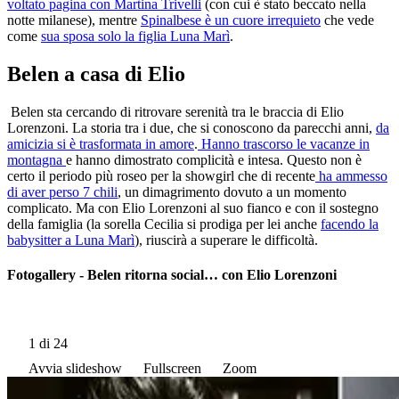
voltato pagina con Martina Trivelli
(con cui è stato beccato nella
notte milanese), mentre
Spinalbese è un cuore irrequieto
che vede
come
sua sposa solo la figlia Luna Marì
.
Belen a casa di Elio
Belen sta cercando di ritrovare serenità tra le braccia di Elio
Lorenzoni. La storia tra i due, che si conoscono da parecchi anni,
da
amicizia si è trasformata in amore
.
Hanno trascorso le vacanze in
montagna
e hanno dimostrato complicità e intesa. Questo non è
certo il periodo più roseo per la showgirl che di recente
ha ammesso
di aver perso 7 chili
, un dimagrimento dovuto a un momento
complicato. Ma con Elio Lorenzoni al suo fianco e con il sostegno
della famiglia (la sorella Cecilia si prodiga per lei anche
facendo la
babysitter a Luna Marì
), riuscirà a superare le difficoltà.
Fotogallery - Belen ritorna social… con Elio Lorenzoni
1
di 24
Avvia slideshow
Fullscreen
Zoom