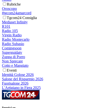
Rubriche
Oroscopo
#tgcom24amarcord
Tgcom24 Consiglia
Mediaset Infinity
R101
Radio 105
Virgin Radio
Radio Montecarlo
Radio Subasio
Comingsoon
Superguidatv
Zuppa di Porro
Non Sprecare
Cotto e Mangiato
Eventi
Identità Golose 2026
Salone del Risparmio 2026
Fuorisalone 2026
L'Artigiano in Fiera 2025
Seguici su