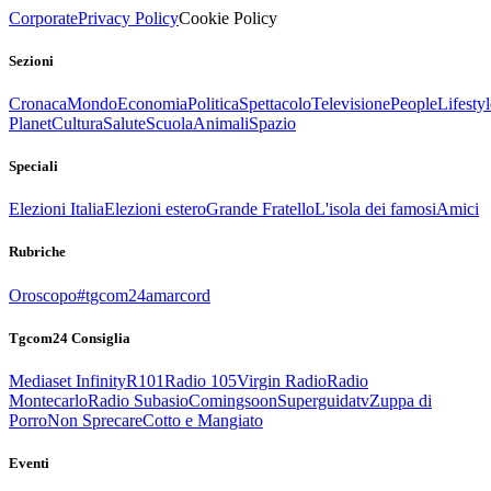
Corporate
Privacy Policy
Cookie Policy
Sezioni
Cronaca
Mondo
Economia
Politica
Spettacolo
Televisione
People
Lifestyl
Planet
Cultura
Salute
Scuola
Animali
Spazio
Speciali
Elezioni Italia
Elezioni estero
Grande Fratello
L'isola dei famosi
Amici
Rubriche
Oroscopo
#tgcom24amarcord
Tgcom24 Consiglia
Mediaset Infinity
R101
Radio 105
Virgin Radio
Radio
Montecarlo
Radio Subasio
Comingsoon
Superguidatv
Zuppa di
Porro
Non Sprecare
Cotto e Mangiato
Eventi