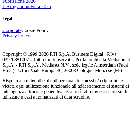
Fuorisalone 2026
L'Artigiano in Fiera 2025
Legal
Corporate
Cookie Policy
Privacy Policy
Copyright © 1999-
2026
RTI S.p.A. Business Digital - P.Iva
03976881007 - Tutti i diritti riservati - Per la pubblicità Mediamond
S.p.A. - RTI S.p.A., Mediaset N.V., sede legale Amsterdam (Paesi
Bassi) - Uffici Viale Europa 46, 20093 Cologno Monzese (MI)
Rispetto ai contenuti e ai dati personali trasmessi e/o riprodotti è
vietata ogni utilizzazione funzionale all’addestramento di sistemi di
intelligenza artificiale generativa. È altresì fatto divieto espresso di
utilizzare mezzi automatizzati di data scraping.