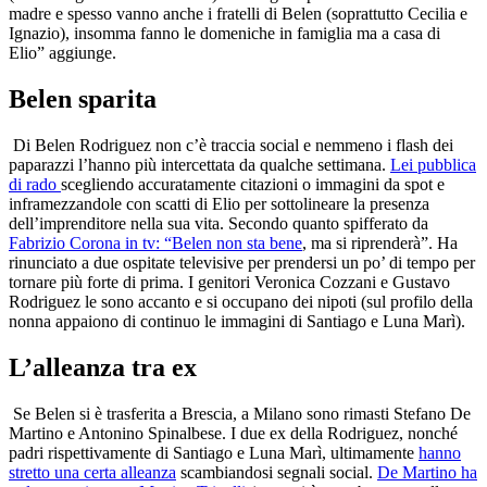
madre e spesso vanno anche i fratelli di Belen (soprattutto Cecilia e
Ignazio), insomma fanno le domeniche in famiglia ma a casa di
Elio” aggiunge.
Belen sparita
Di Belen Rodriguez non c’è traccia social e nemmeno i flash dei
paparazzi l’hanno più intercettata da qualche settimana.
Lei pubblica
di rado
scegliendo accuratamente citazioni o immagini da spot e
inframezzandole con scatti di Elio per sottolineare la presenza
dell’imprenditore nella sua vita. Secondo quanto spifferato da
Fabrizio Corona in tv: “Belen non sta bene
, ma si riprenderà”. Ha
rinunciato a due ospitate televisive per prendersi un po’ di tempo per
tornare più forte di prima. I genitori Veronica Cozzani e Gustavo
Rodriguez le sono accanto e si occupano dei nipoti (sul profilo della
nonna appaiono di continuo le immagini di Santiago e Luna Marì).
L’alleanza tra ex
Se Belen si è trasferita a Brescia, a Milano sono rimasti Stefano De
Martino e Antonino Spinalbese. I due ex della Rodriguez, nonché
padri rispettivamente di Santiago e Luna Marì, ultimamente
hanno
stretto una certa alleanza
scambiandosi segnali social.
De Martino ha