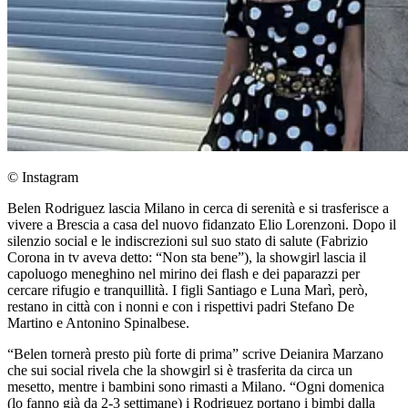
© Instagram
Belen Rodriguez lascia Milano in cerca di serenità e si trasferisce a
vivere a Brescia a casa del nuovo fidanzato Elio Lorenzoni. Dopo il
silenzio social e le indiscrezioni sul suo stato di salute (Fabrizio
Corona in tv aveva detto: “Non sta bene”), la showgirl lascia il
capoluogo meneghino nel mirino dei flash e dei paparazzi per
cercare rifugio e tranquillità. I figli Santiago e Luna Marì, però,
restano in città con i nonni e con i rispettivi padri Stefano De
Martino e Antonino Spinalbese.
“Belen tornerà presto più forte di prima” scrive Deianira Marzano
che sui social rivela che la showgirl si è trasferita da circa un
mesetto, mentre i bambini sono rimasti a Milano. “Ogni domenica
(lo fanno già da 2-3 settimane) i Rodriguez portano i bimbi dalla