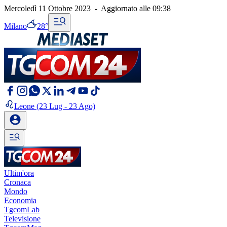
Mercoledì 11 Ottobre 2023
-
Aggiornato alle
09:38
Milano
28°
Leone
(23 Lug - 23 Ago)
Ultim'ora
Cronaca
Mondo
Economia
TgcomLab
Televisione