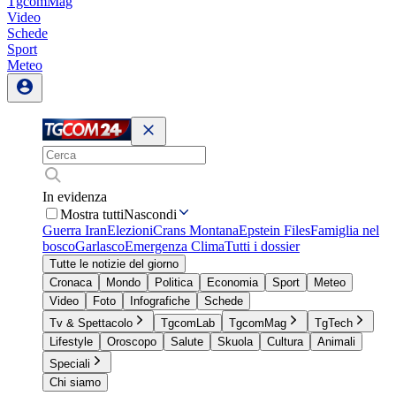
TgcomMag
Video
Schede
Sport
Meteo
In evidenza
Mostra tutti
Nascondi
Guerra Iran
Elezioni
Crans Montana
Epstein Files
Famiglia nel
bosco
Garlasco
Emergenza Clima
Tutti i dossier
Tutte le notizie del giorno
Cronaca
Mondo
Politica
Economia
Sport
Meteo
Video
Foto
Infografiche
Schede
Tv & Spettacolo
TgcomLab
TgcomMag
TgTech
Lifestyle
Oroscopo
Salute
Skuola
Cultura
Animali
Speciali
Chi siamo