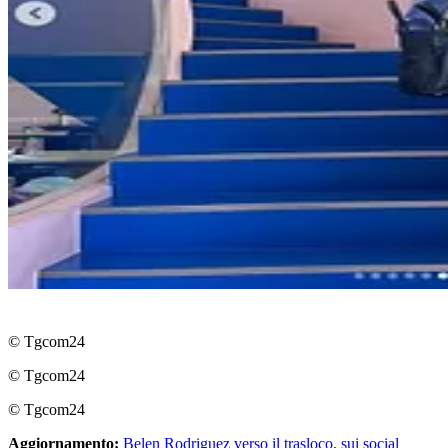
© Tgcom24
© Tgcom24
© Tgcom24
Aggiornamento:
Belen Rodriguez verso il trasloco, sui social