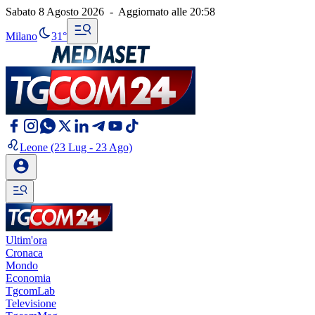
Sabato 8 Agosto 2026
-
Aggiornato alle
20:58
Milano
31°
Leone
(23 Lug - 23 Ago)
Ultim'ora
Cronaca
Mondo
Economia
TgcomLab
Televisione