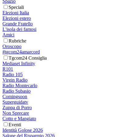
Spazio
Speciali
Elezioni Italia
Elezioni estero
Grande Fratello
L'isola dei famosi
Amici
Rubriche
Oroscopo
#tgcom24amarcord
Tgcom24 Consiglia
Mediaset Infinity
R101
Radio 105
Virgin Radio
Radio Montecarlo
Radio Subasio
Comingsoon
Superguidatv
Zuppa di Porro
Non Sprecare
Cotto e Mangiato
Eventi
Identità Golose 2026
Salone del Risparmio 2026