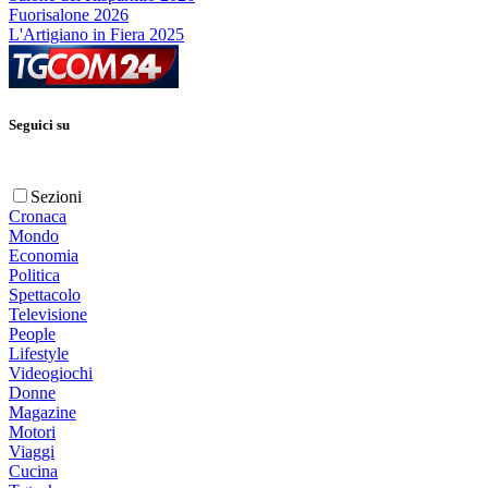
Fuorisalone 2026
L'Artigiano in Fiera 2025
Seguici su
Sezioni
Cronaca
Mondo
Economia
Politica
Spettacolo
Televisione
People
Lifestyle
Videogiochi
Donne
Magazine
Motori
Viaggi
Cucina