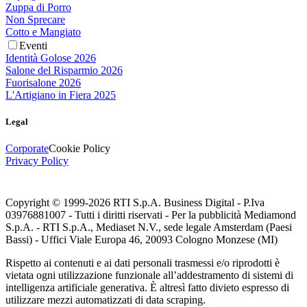
Zuppa di Porro
Non Sprecare
Cotto e Mangiato
Eventi
Identità Golose 2026
Salone del Risparmio 2026
Fuorisalone 2026
L'Artigiano in Fiera 2025
Legal
Corporate
Cookie Policy
Privacy Policy
Copyright © 1999-
2026
RTI S.p.A. Business Digital - P.Iva
03976881007 - Tutti i diritti riservati - Per la pubblicità Mediamond
S.p.A. - RTI S.p.A., Mediaset N.V., sede legale Amsterdam (Paesi
Bassi) - Uffici Viale Europa 46, 20093 Cologno Monzese (MI)
Rispetto ai contenuti e ai dati personali trasmessi e/o riprodotti è
vietata ogni utilizzazione funzionale all’addestramento di sistemi di
intelligenza artificiale generativa. È altresì fatto divieto espresso di
utilizzare mezzi automatizzati di data scraping.