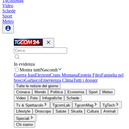
TgcomMag
Video
Schede
Sport
Meteo
In evidenza
Mostra tutti
Nascondi
Guerra Iran
Elezioni
Crans Montana
Epstein Files
Famiglia nel
bosco
Garlasco
Emergenza Clima
Tutti i dossier
Tutte le notizie del giorno
Cronaca
Mondo
Politica
Economia
Sport
Meteo
Video
Foto
Infografiche
Schede
Tv & Spettacolo
TgcomLab
TgcomMag
TgTech
Lifestyle
Oroscopo
Salute
Skuola
Cultura
Animali
Speciali
Chi siamo