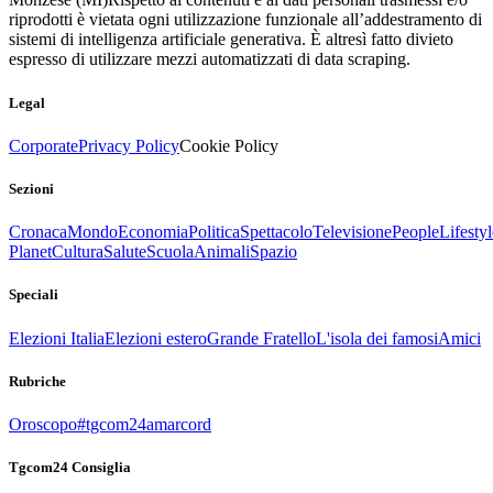
riprodotti è vietata ogni utilizzazione funzionale all’addestramento di
sistemi di intelligenza artificiale generativa. È altresì fatto divieto
espresso di utilizzare mezzi automatizzati di data scraping.
Legal
Corporate
Privacy Policy
Cookie Policy
Sezioni
Cronaca
Mondo
Economia
Politica
Spettacolo
Televisione
People
Lifestyl
Planet
Cultura
Salute
Scuola
Animali
Spazio
Speciali
Elezioni Italia
Elezioni estero
Grande Fratello
L'isola dei famosi
Amici
Rubriche
Oroscopo
#tgcom24amarcord
Tgcom24 Consiglia