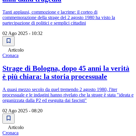
Tanti applausi, commozione e lacrime: il corteo di
commemorazione della strage del 2 agosto 1980 ha visto la
partecipazione di politici e semplici cittadini
02 Ago 2025 - 10:32
Articolo
Cronaca
Strage di Bologna, dopo 45 anni la verità
è più chiara: la storia processuale
A quasi mezzo secolo da quel tremendo 2 agosto 1980, l'iter
processuale e le indagini hanno rivelato che la strage è stata "ideata e
organizzata dalla P2 ed eseguita dai fascisti"
02 Ago 2025 - 08:20
Articolo
Cronaca