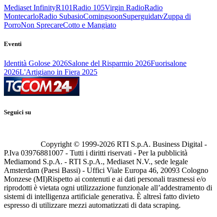
Mediaset Infinity
R101
Radio 105
Virgin Radio
Radio
Montecarlo
Radio Subasio
Comingsoon
Superguidatv
Zuppa di
Porro
Non Sprecare
Cotto e Mangiato
Eventi
Identità Golose 2026
Salone del Risparmio 2026
Fuorisalone
2026
L'Artigiano in Fiera 2025
Seguici su
Copyright © 1999-
2026
RTI S.p.A. Business Digital -
P.Iva 03976881007 - Tutti i diritti riservati - Per la pubblicità
Mediamond S.p.A. - RTI S.p.A., Mediaset N.V., sede legale
Amsterdam (Paesi Bassi) - Uffici Viale Europa 46, 20093 Cologno
Monzese (MI)
Rispetto ai contenuti e ai dati personali trasmessi e/o
riprodotti è vietata ogni utilizzazione funzionale all’addestramento di
sistemi di intelligenza artificiale generativa. È altresì fatto divieto
espresso di utilizzare mezzi automatizzati di data scraping.