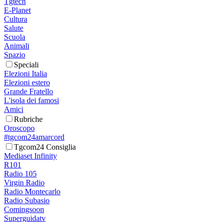
Tgtech
E-Planet
Cultura
Salute
Scuola
Animali
Spazio
Speciali
Elezioni Italia
Elezioni estero
Grande Fratello
L'isola dei famosi
Amici
Rubriche
Oroscopo
#tgcom24amarcord
Tgcom24 Consiglia
Mediaset Infinity
R101
Radio 105
Virgin Radio
Radio Montecarlo
Radio Subasio
Comingsoon
Superguidatv