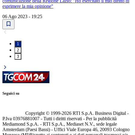
comunicazione della Regione Lazio: "Ho esercitato il mio diritto di
esprimere la mia opinione"
06 Ago 2023 - 19:25
1
2
3
Seguici su
Copyright © 1999-
2026
RTI S.p.A. Business Digital -
P.Iva 03976881007 - Tutti i diritti riservati - Per la pubblicità
Mediamond S.p.A. - RTI S.p.A., Mediaset N.V., sede legale
Amsterdam (Paesi Bassi) - Uffici Viale Europa 46, 20093 Cologno
Monzese (MI)
Rispetto ai contenuti e ai dati personali trasmessi e/o