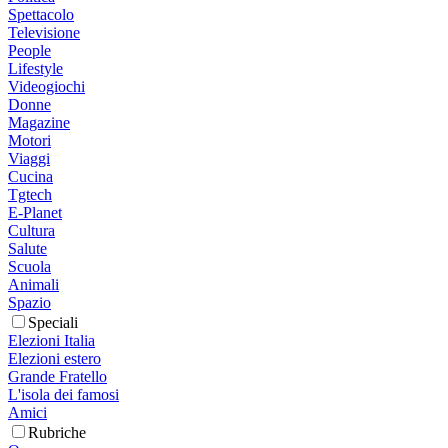
Spettacolo
Televisione
People
Lifestyle
Videogiochi
Donne
Magazine
Motori
Viaggi
Cucina
Tgtech
E-Planet
Cultura
Salute
Scuola
Animali
Spazio
Speciali
Elezioni Italia
Elezioni estero
Grande Fratello
L'isola dei famosi
Amici
Rubriche