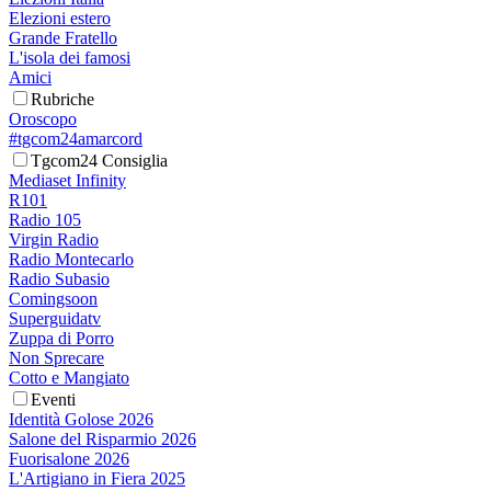
Elezioni estero
Grande Fratello
L'isola dei famosi
Amici
Rubriche
Oroscopo
#tgcom24amarcord
Tgcom24 Consiglia
Mediaset Infinity
R101
Radio 105
Virgin Radio
Radio Montecarlo
Radio Subasio
Comingsoon
Superguidatv
Zuppa di Porro
Non Sprecare
Cotto e Mangiato
Eventi
Identità Golose 2026
Salone del Risparmio 2026
Fuorisalone 2026
L'Artigiano in Fiera 2025