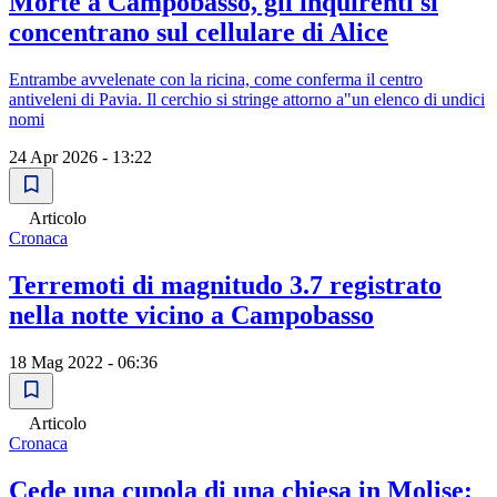
Morte a Campobasso, gli inquirenti si
concentrano sul cellulare di Alice
Entrambe avvelenate con la ricina, come conferma il centro
antiveleni di Pavia. Il cerchio si stringe attorno a"un elenco di undici
nomi
24 Apr 2026 - 13:22
Articolo
Cronaca
Terremoti di magnitudo 3.7 registrato
nella notte vicino a Campobasso
18 Mag 2022 - 06:36
Articolo
Cronaca
Cede una cupola di una chiesa in Molise: