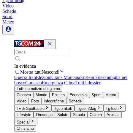
TgcomMag
Video
Schede
Sport
Meteo
In evidenza
Mostra tutti
Nascondi
Guerra Iran
Elezioni
Crans Montana
Epstein Files
Famiglia nel
bosco
Garlasco
Emergenza Clima
Tutti i dossier
Tutte le notizie del giorno
Cronaca
Mondo
Politica
Economia
Sport
Meteo
Video
Foto
Infografiche
Schede
Tv & Spettacolo
TgcomLab
TgcomMag
TgTech
Lifestyle
Oroscopo
Salute
Skuola
Cultura
Animali
Speciali
Chi siamo