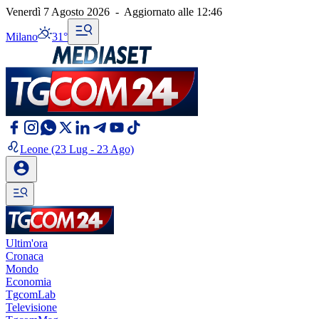
Venerdì 7 Agosto 2026
-
Aggiornato alle
12:46
Milano
31°
Leone
(23 Lug - 23 Ago)
Ultim'ora
Cronaca
Mondo
Economia
TgcomLab
Televisione