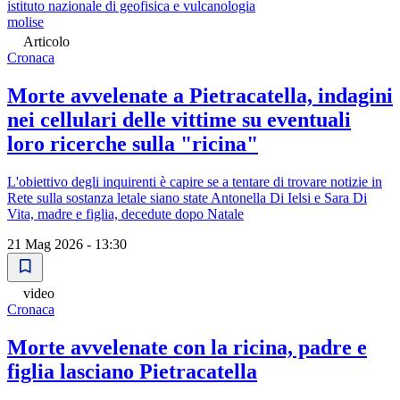
istituto nazionale di geofisica e vulcanologia
molise
Articolo
Cronaca
Morte avvelenate a Pietracatella, indagini
nei cellulari delle vittime su eventuali
loro ricerche sulla "ricina"
L'obiettivo degli inquirenti è capire se a tentare di trovare notizie in
Rete sulla sostanza letale siano state Antonella Di Ielsi e Sara Di
Vita, madre e figlia, decedute dopo Natale
21 Mag 2026 - 13:30
video
Cronaca
Morte avvelenate con la ricina, padre e
figlia lasciano Pietracatella