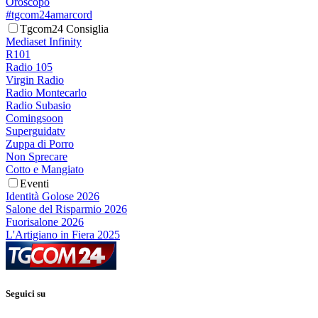
Oroscopo
#tgcom24amarcord
Tgcom24 Consiglia
Mediaset Infinity
R101
Radio 105
Virgin Radio
Radio Montecarlo
Radio Subasio
Comingsoon
Superguidatv
Zuppa di Porro
Non Sprecare
Cotto e Mangiato
Eventi
Identità Golose 2026
Salone del Risparmio 2026
Fuorisalone 2026
L'Artigiano in Fiera 2025
Seguici su