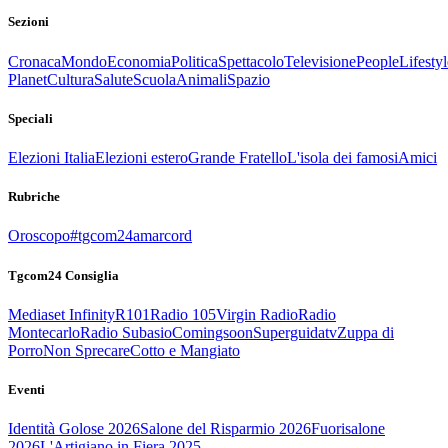
Sezioni
Cronaca
Mondo
Economia
Politica
Spettacolo
Televisione
People
Lifestyl
Planet
Cultura
Salute
Scuola
Animali
Spazio
Speciali
Elezioni Italia
Elezioni estero
Grande Fratello
L'isola dei famosi
Amici
Rubriche
Oroscopo
#tgcom24amarcord
Tgcom24 Consiglia
Mediaset Infinity
R101
Radio 105
Virgin Radio
Radio
Montecarlo
Radio Subasio
Comingsoon
Superguidatv
Zuppa di
Porro
Non Sprecare
Cotto e Mangiato
Eventi
Identità Golose 2026
Salone del Risparmio 2026
Fuorisalone
2026
L'Artigiano in Fiera 2025