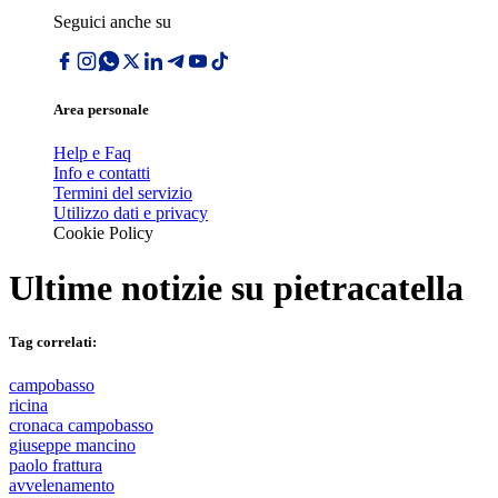
Seguici anche su
Area personale
Help e Faq
Info e contatti
Termini del servizio
Utilizzo dati e privacy
Cookie Policy
Ultime notizie su
pietracatella
Tag correlati:
campobasso
ricina
cronaca campobasso
giuseppe mancino
paolo frattura
avvelenamento