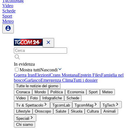
TgcomMag
Video
Schede
Sport
Meteo
In evidenza
Mostra tutti
Nascondi
Guerra Iran
Elezioni
Crans Montana
Epstein Files
Famiglia nel
bosco
Garlasco
Emergenza Clima
Tutti i dossier
Tutte le notizie del giorno
Cronaca
Mondo
Politica
Economia
Sport
Meteo
Video
Foto
Infografiche
Schede
Tv & Spettacolo
TgcomLab
TgcomMag
TgTech
Lifestyle
Oroscopo
Salute
Skuola
Cultura
Animali
Speciali
Chi siamo