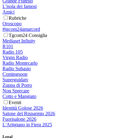
Grande Fratello
L'isola dei famosi
Amici
Rubriche
Oroscopo
#tgcom24amarcord
Tgcom24 Consiglia
Mediaset Infinity
R101
Radio 105
Virgin Radio
Radio Montecarlo
Radio Subasio
Comingsoon
Superguidatv
Zuppa di Porro
Non Sprecare
Cotto e Mangiato
Eventi
Identità Golose 2026
Salone del Risparmio 2026
Fuorisalone 2026
L'Artigiano in Fiera 2025
Legal