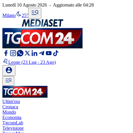
Lunedì 10 Agosto 2026
-
Aggiornato alle
04:28
Milano
25°
Leone
(23 Lug - 23 Ago)
Ultim'ora
Cronaca
Mondo
Economia
TgcomLab
Televisione