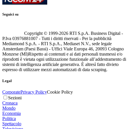
Seguici su
Copyright © 1999-
2026
RTI S.p.A. Business Digital -
P.Iva 03976881007 - Tutti i diritti riservati - Per la pubblicità
Mediamond S.p.A. - RTI S.p.A., Mediaset N.V., sede legale
Amsterdam (Paesi Bassi) - Uffici Viale Europa 46, 20093 Cologno
Monzese (MI)
Rispetto ai contenuti e ai dati personali trasmessi e/o
riprodotti è vietata ogni utilizzazione funzionale all’addestramento di
sistemi di intelligenza artificiale generativa. È altresì fatto divieto
espresso di utilizzare mezzi automatizzati di data scraping.
Legal
Corporate
Privacy Policy
Cookie Policy
Sezioni
Cronaca
Mondo
Economia
Politica
Spettacolo
Televisione