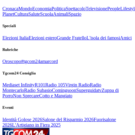
Cronaca
Mondo
Economia
Politica
Spettacolo
Televisione
People
Lifestyl
Planet
Cultura
Salute
Scuola
Animali
Spazio
Speciali
Elezioni Italia
Elezioni estero
Grande Fratello
L'isola dei famosi
Amici
Rubriche
Oroscopo
#tgcom24amarcord
Tgcom24 Consiglia
Mediaset Infinity
R101
Radio 105
Virgin Radio
Radio
Montecarlo
Radio Subasio
Comingsoon
Superguidatv
Zuppa di
Porro
Non Sprecare
Cotto e Mangiato
Eventi
Identità Golose 2026
Salone del Risparmio 2026
Fuorisalone
2026
L'Artigiano in Fiera 2025