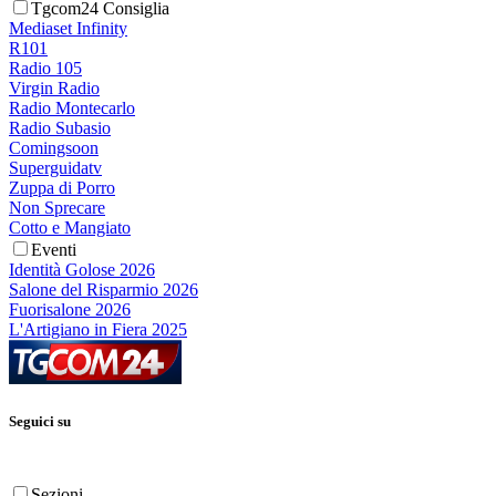
Tgcom24 Consiglia
Mediaset Infinity
R101
Radio 105
Virgin Radio
Radio Montecarlo
Radio Subasio
Comingsoon
Superguidatv
Zuppa di Porro
Non Sprecare
Cotto e Mangiato
Eventi
Identità Golose 2026
Salone del Risparmio 2026
Fuorisalone 2026
L'Artigiano in Fiera 2025
Seguici su
Sezioni