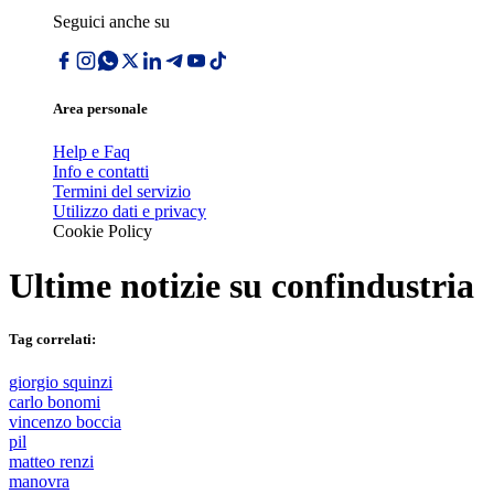
Seguici anche su
Area personale
Help e Faq
Info e contatti
Termini del servizio
Utilizzo dati e privacy
Cookie Policy
Ultime notizie su
confindustria
Tag correlati:
giorgio squinzi
carlo bonomi
vincenzo boccia
pil
matteo renzi
manovra