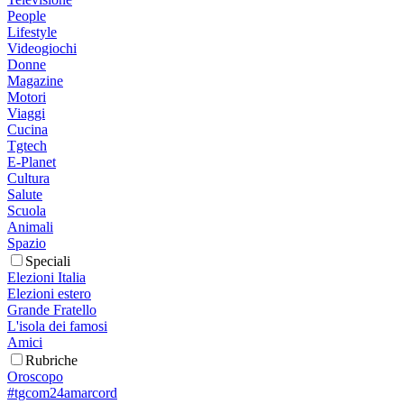
People
Lifestyle
Videogiochi
Donne
Magazine
Motori
Viaggi
Cucina
Tgtech
E-Planet
Cultura
Salute
Scuola
Animali
Spazio
Speciali
Elezioni Italia
Elezioni estero
Grande Fratello
L'isola dei famosi
Amici
Rubriche
Oroscopo
#tgcom24amarcord