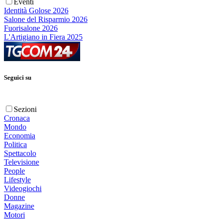
Eventi
Identità Golose 2026
Salone del Risparmio 2026
Fuorisalone 2026
L'Artigiano in Fiera 2025
Seguici su
Sezioni
Cronaca
Mondo
Economia
Politica
Spettacolo
Televisione
People
Lifestyle
Videogiochi
Donne
Magazine
Motori