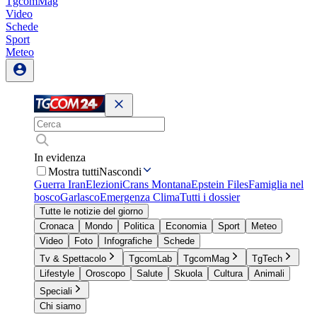
TgcomMag
Video
Schede
Sport
Meteo
In evidenza
Mostra tutti
Nascondi
Guerra Iran
Elezioni
Crans Montana
Epstein Files
Famiglia nel
bosco
Garlasco
Emergenza Clima
Tutti i dossier
Tutte le notizie del giorno
Cronaca
Mondo
Politica
Economia
Sport
Meteo
Video
Foto
Infografiche
Schede
Tv & Spettacolo
TgcomLab
TgcomMag
TgTech
Lifestyle
Oroscopo
Salute
Skuola
Cultura
Animali
Speciali
Chi siamo