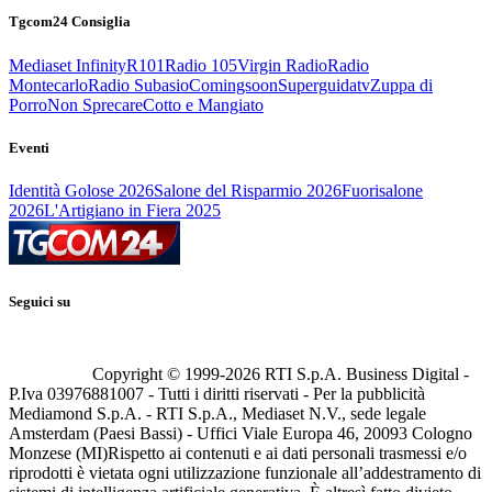
Tgcom24 Consiglia
Mediaset Infinity
R101
Radio 105
Virgin Radio
Radio
Montecarlo
Radio Subasio
Comingsoon
Superguidatv
Zuppa di
Porro
Non Sprecare
Cotto e Mangiato
Eventi
Identità Golose 2026
Salone del Risparmio 2026
Fuorisalone
2026
L'Artigiano in Fiera 2025
Seguici su
Copyright © 1999-
2026
RTI S.p.A. Business Digital -
P.Iva 03976881007 - Tutti i diritti riservati - Per la pubblicità
Mediamond S.p.A. - RTI S.p.A., Mediaset N.V., sede legale
Amsterdam (Paesi Bassi) - Uffici Viale Europa 46, 20093 Cologno
Monzese (MI)
Rispetto ai contenuti e ai dati personali trasmessi e/o
riprodotti è vietata ogni utilizzazione funzionale all’addestramento di