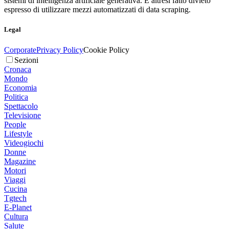
sistemi di intelligenza artificiale generativa. È altresì fatto divieto
espresso di utilizzare mezzi automatizzati di data scraping.
Legal
Corporate
Privacy Policy
Cookie Policy
Sezioni
Cronaca
Mondo
Economia
Politica
Spettacolo
Televisione
People
Lifestyle
Videogiochi
Donne
Magazine
Motori
Viaggi
Cucina
Tgtech
E-Planet
Cultura
Salute