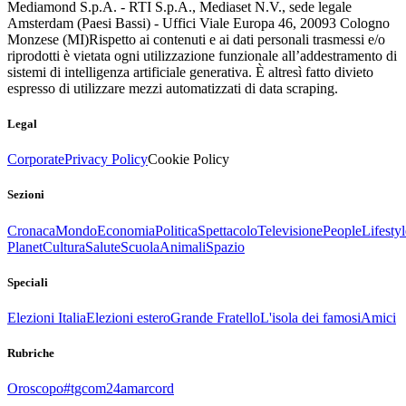
Mediamond S.p.A. - RTI S.p.A., Mediaset N.V., sede legale
Amsterdam (Paesi Bassi) - Uffici Viale Europa 46, 20093 Cologno
Monzese (MI)
Rispetto ai contenuti e ai dati personali trasmessi e/o
riprodotti è vietata ogni utilizzazione funzionale all’addestramento di
sistemi di intelligenza artificiale generativa. È altresì fatto divieto
espresso di utilizzare mezzi automatizzati di data scraping.
Legal
Corporate
Privacy Policy
Cookie Policy
Sezioni
Cronaca
Mondo
Economia
Politica
Spettacolo
Televisione
People
Lifestyl
Planet
Cultura
Salute
Scuola
Animali
Spazio
Speciali
Elezioni Italia
Elezioni estero
Grande Fratello
L'isola dei famosi
Amici
Rubriche
Oroscopo
#tgcom24amarcord