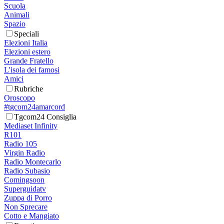
Scuola
Animali
Spazio
Speciali
Elezioni Italia
Elezioni estero
Grande Fratello
L'isola dei famosi
Amici
Rubriche
Oroscopo
#tgcom24amarcord
Tgcom24 Consiglia
Mediaset Infinity
R101
Radio 105
Virgin Radio
Radio Montecarlo
Radio Subasio
Comingsoon
Superguidatv
Zuppa di Porro
Non Sprecare
Cotto e Mangiato