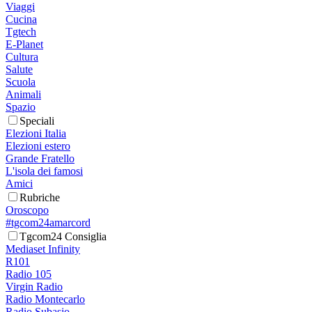
Viaggi
Cucina
Tgtech
E-Planet
Cultura
Salute
Scuola
Animali
Spazio
Speciali
Elezioni Italia
Elezioni estero
Grande Fratello
L'isola dei famosi
Amici
Rubriche
Oroscopo
#tgcom24amarcord
Tgcom24 Consiglia
Mediaset Infinity
R101
Radio 105
Virgin Radio
Radio Montecarlo
Radio Subasio