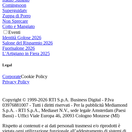
Comingsoon
Superguidatv
Zuppa di Porro
Non Sprecare
Cotto e Mangiato
Eventi
Identità Golose 2026
Salone del Risparmio 2026
Fuorisalone 2026
L'Artigiano in Fiera 2025
Legal
Corporate
Cookie Policy
Privacy Policy
Copyright © 1999-
2026
RTI S.p.A. Business Digital - P.Iva
03976881007 - Tutti i diritti riservati - Per la pubblicità Mediamond
S.p.A. - RTI S.p.A., Mediaset N.V., sede legale Amsterdam (Paesi
Bassi) - Uffici Viale Europa 46, 20093 Cologno Monzese (MI)
Rispetto ai contenuti e ai dati personali trasmessi e/o riprodotti è
vietata ogni utilizzazione funzionale all’addestramento di sistemi di