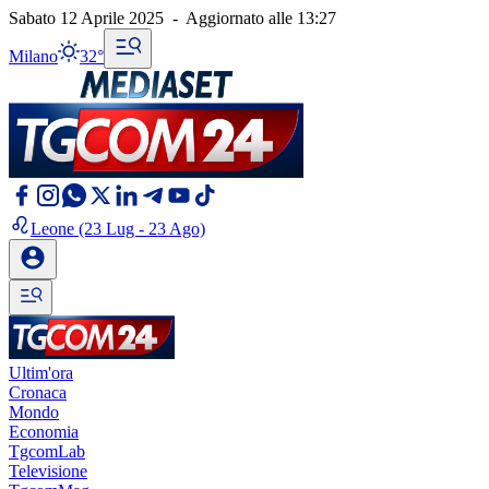
Sabato 12 Aprile 2025
-
Aggiornato alle
13:27
Milano
32°
Leone
(23 Lug - 23 Ago)
Ultim'ora
Cronaca
Mondo
Economia
TgcomLab
Televisione