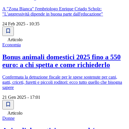
A "Zona Bianca" l'embriologo Enrique Criado Scholz:
"L'aggressività dipende in buona parte dall'educazione"
24 Feb 2025 - 10:35
Articolo
Economia
Bonus animali domestici 2025 fino a 550
euro: a chi spetta e come richiederlo
Confermata la detrazione fiscale per le spese sostenute per cani,
gatti, criceti, furetti e piccoli roditori: ecco tutto quello che bisogna
sapere
21 Gen 2025 - 17:01
Articolo
Donne