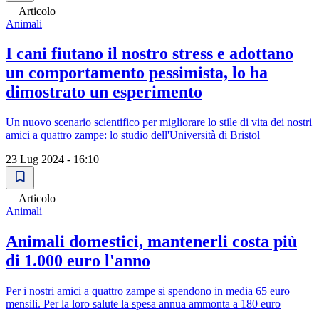
Articolo
Animali
I cani fiutano il nostro stress e adottano
un comportamento pessimista, lo ha
dimostrato un esperimento
Un nuovo scenario scientifico per migliorare lo stile di vita dei nostri
amici a quattro zampe: lo studio dell'Università di Bristol
23 Lug 2024 - 16:10
Articolo
Animali
Animali domestici, mantenerli costa più
di 1.000 euro l'anno
Per i nostri amici a quattro zampe si spendono in media 65 euro
mensili. Per la loro salute la spesa annua ammonta a 180 euro