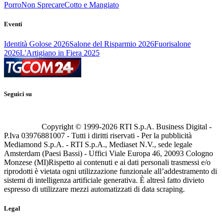
Porro
Non Sprecare
Cotto e Mangiato
Eventi
Identità Golose 2026
Salone del Risparmio 2026
Fuorisalone
2026
L'Artigiano in Fiera 2025
Seguici su
Copyright © 1999-
2026
RTI S.p.A. Business Digital -
P.Iva 03976881007 - Tutti i diritti riservati - Per la pubblicità
Mediamond S.p.A. - RTI S.p.A., Mediaset N.V., sede legale
Amsterdam (Paesi Bassi) - Uffici Viale Europa 46, 20093 Cologno
Monzese (MI)
Rispetto ai contenuti e ai dati personali trasmessi e/o
riprodotti è vietata ogni utilizzazione funzionale all’addestramento di
sistemi di intelligenza artificiale generativa. È altresì fatto divieto
espresso di utilizzare mezzi automatizzati di data scraping.
Legal