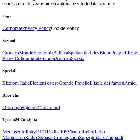
espresso di utilizzare mezzi automatizzati di data scraping.
Legal
Corporate
Privacy Policy
Cookie Policy
Sezioni
Cronaca
Mondo
Economia
Politica
Spettacolo
Televisione
People
Lifestyl
Planet
Cultura
Salute
Scuola
Animali
Spazio
Speciali
Elezioni Italia
Elezioni estero
Grande Fratello
L'isola dei famosi
Amici
Rubriche
Oroscopo
#tgcom24amarcord
Tgcom24 Consiglia
Mediaset Infinity
R101
Radio 105
Virgin Radio
Radio
Montecarlo
Radio Subasio
Comingsoon
Superguidatv
Zuppa di