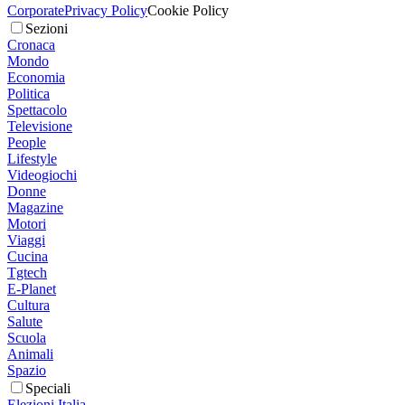
Corporate
Privacy Policy
Cookie Policy
Sezioni
Cronaca
Mondo
Economia
Politica
Spettacolo
Televisione
People
Lifestyle
Videogiochi
Donne
Magazine
Motori
Viaggi
Cucina
Tgtech
E-Planet
Cultura
Salute
Scuola
Animali
Spazio
Speciali
Elezioni Italia