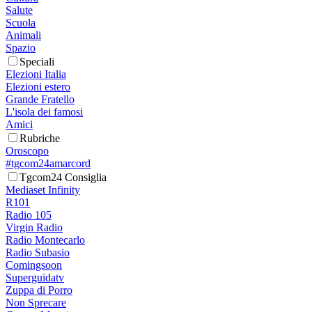
Salute
Scuola
Animali
Spazio
Speciali
Elezioni Italia
Elezioni estero
Grande Fratello
L'isola dei famosi
Amici
Rubriche
Oroscopo
#tgcom24amarcord
Tgcom24 Consiglia
Mediaset Infinity
R101
Radio 105
Virgin Radio
Radio Montecarlo
Radio Subasio
Comingsoon
Superguidatv
Zuppa di Porro
Non Sprecare