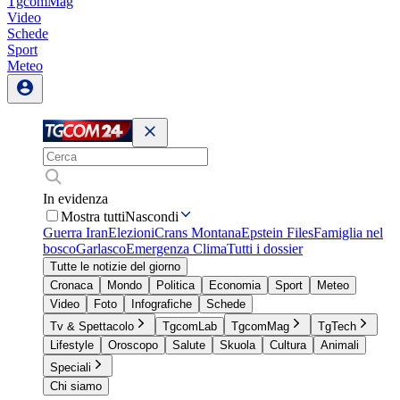
TgcomMag
Video
Schede
Sport
Meteo
In evidenza
Mostra tutti
Nascondi
Guerra Iran
Elezioni
Crans Montana
Epstein Files
Famiglia nel
bosco
Garlasco
Emergenza Clima
Tutti i dossier
Tutte le notizie del giorno
Cronaca
Mondo
Politica
Economia
Sport
Meteo
Video
Foto
Infografiche
Schede
Tv & Spettacolo
TgcomLab
TgcomMag
TgTech
Lifestyle
Oroscopo
Salute
Skuola
Cultura
Animali
Speciali
Chi siamo