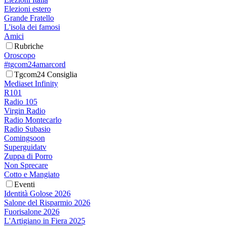
Elezioni estero
Grande Fratello
L'isola dei famosi
Amici
Rubriche
Oroscopo
#tgcom24amarcord
Tgcom24 Consiglia
Mediaset Infinity
R101
Radio 105
Virgin Radio
Radio Montecarlo
Radio Subasio
Comingsoon
Superguidatv
Zuppa di Porro
Non Sprecare
Cotto e Mangiato
Eventi
Identità Golose 2026
Salone del Risparmio 2026
Fuorisalone 2026
L'Artigiano in Fiera 2025