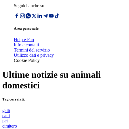
Seguici anche su
Area personale
Help e Faq
Info e contatti
Termini del servizio
Utilizzo dati e privacy
Cookie Policy
Ultime notizie su
animali
domestici
Tag correlati:
gatti
cani
pet
cimitero