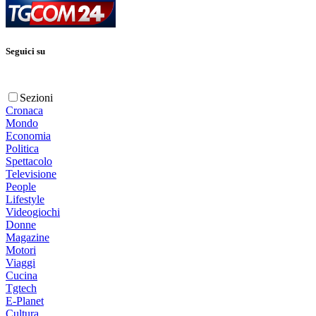
Seguici su
Sezioni
Cronaca
Mondo
Economia
Politica
Spettacolo
Televisione
People
Lifestyle
Videogiochi
Donne
Magazine
Motori
Viaggi
Cucina
Tgtech
E-Planet
Cultura