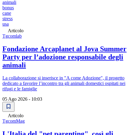
animali
bonus
cane
stress
usa
Articolo
Tgcomlab
Fondazione Arcaplanet al Jova Summer
Party per l’adozione responsabile degli
animali
La collaborazione si inserisce in "A come Adozione", il progetto
dedicato a favorire l’incontro tra gli animali domestici ospitati nei
rifugi e le famiglie
05 Ago 2026 - 10:03
Articolo
TgcomMag
L'Italia del "pet parenting", così gli