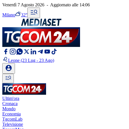
Venerdì 7 Agosto 2026
-
Aggiornato alle
14:06
Milano
32°
Leone
(23 Lug - 23 Ago)
Ultim'ora
Cronaca
Mondo
Economia
TgcomLab
Televisione