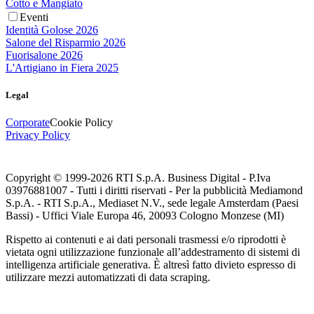
Cotto e Mangiato
Eventi
Identità Golose 2026
Salone del Risparmio 2026
Fuorisalone 2026
L'Artigiano in Fiera 2025
Legal
Corporate
Cookie Policy
Privacy Policy
Copyright © 1999-
2026
RTI S.p.A. Business Digital - P.Iva
03976881007 - Tutti i diritti riservati - Per la pubblicità Mediamond
S.p.A. - RTI S.p.A., Mediaset N.V., sede legale Amsterdam (Paesi
Bassi) - Uffici Viale Europa 46, 20093 Cologno Monzese (MI)
Rispetto ai contenuti e ai dati personali trasmessi e/o riprodotti è
vietata ogni utilizzazione funzionale all’addestramento di sistemi di
intelligenza artificiale generativa. È altresì fatto divieto espresso di
utilizzare mezzi automatizzati di data scraping.