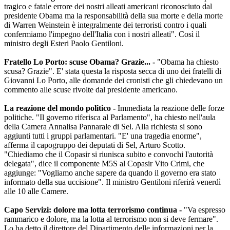
tragico e fatale errore dei nostri alleati americani riconosciuto dal
presidente Obama ma la responsabilità della sua morte e della morte
di Warren Weinstein è integralmente dei terroristi contro i quali
confermiamo l'impegno dell'Italia con i nostri alleati". Così il
ministro degli Esteri Paolo Gentiloni.
Fratello Lo Porto: scuse Obama? Grazie... -
"Obama ha chiesto
scusa? Grazie". E' stata questa la risposta secca di uno dei fratelli di
Giovanni Lo Porto, alle domande dei cronisti che gli chiedevano un
commento alle scuse rivolte dal presidente americano.
La reazione del mondo politico -
Immediata la reazione delle forze
politiche. "Il governo riferisca al Parlamento", ha chiesto nell'aula
della Camera Annalisa Pannarale di Sel. Alla richiesta si sono
aggiunti tutti i gruppi parlamentari. "E' una tragedia enorme",
afferma il capogruppo dei deputati di Sel, Arturo Scotto.
"Chiediamo che il Copasir si riunisca subito e convochi l'autorità
delegata", dice il componente M5S al Copasir Vito Crimi, che
aggiunge: "Vogliamo anche sapere da quando il governo era stato
informato della sua uccisione". Il ministro Gentiloni riferirà venerdì
alle 10 alle Camere.
Capo Servizi: dolore ma lotta terrorismo continua -
"Va espresso
rammarico e dolore, ma la lotta al terrorismo non si deve fermare".
Lo ha detto il direttore del Dipartimento delle informazioni per la