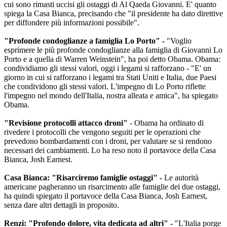
cui sono rimasti uccisi gli ostaggi di Al Qaeda Giovanni. E' quanto
spiega la Casa Bianca, precisando che "il presidente ha dato direttive
per diffondere più informazioni possibile".
"Profonde condoglianze a famiglia Lo Porto" -
"Voglio
esprimere le più profonde condoglianze alla famiglia di Giovanni Lo
Porto e a quella di Warren Weinstein", ha poi detto Obama. Obama:
condividiamo gli stessi valori, oggi i legami si rafforzano - "E' un
giorno in cui si rafforzano i legami tra Stati Uniti e Italia, due Paesi
che condividono gli stessi valori. L'impegno di Lo Porto riflette
l'impegno nel mondo dell'Italia, nostra alleata e amica", ha spiegato
Obama.
"Revisione protocolli attacco droni"
- Obama ha ordinato di
rivedere i protocolli che vengono seguiti per le operazioni che
prevedono bombardamenti con i droni, per valutare se si rendono
necessari dei cambiamenti. Lo ha reso noto il portavoce della Casa
Bianca, Josh Earnest.
Casa Bianca: "Risarciremo famiglie ostaggi" -
Le autorità
americane pagheranno un risarcimento alle famiglie dei due ostaggi,
ha quindi spiegato il portavoce della Casa Bianca, Josh Earnest,
senza dare altri dettagli in proposito.
Renzi: "Profondo dolore, vita dedicata ad altri" -
"L'Italia porge