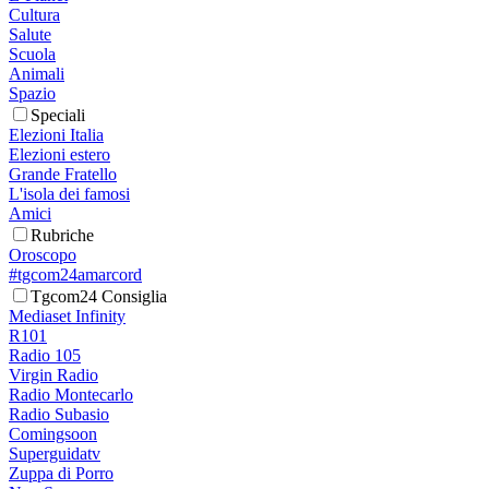
Cultura
Salute
Scuola
Animali
Spazio
Speciali
Elezioni Italia
Elezioni estero
Grande Fratello
L'isola dei famosi
Amici
Rubriche
Oroscopo
#tgcom24amarcord
Tgcom24 Consiglia
Mediaset Infinity
R101
Radio 105
Virgin Radio
Radio Montecarlo
Radio Subasio
Comingsoon
Superguidatv
Zuppa di Porro