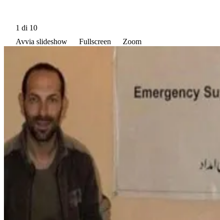
1
di 10
Avvia slideshow
Fullscreen
Zoom