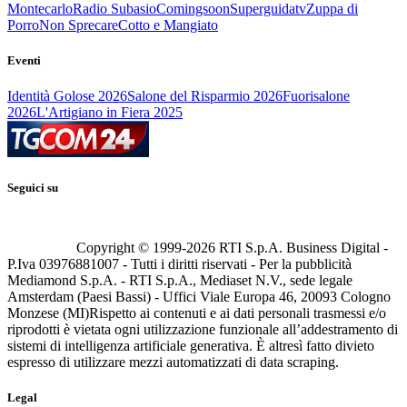
Montecarlo
Radio Subasio
Comingsoon
Superguidatv
Zuppa di
Porro
Non Sprecare
Cotto e Mangiato
Eventi
Identità Golose 2026
Salone del Risparmio 2026
Fuorisalone
2026
L'Artigiano in Fiera 2025
Seguici su
Copyright © 1999-
2026
RTI S.p.A. Business Digital -
P.Iva 03976881007 - Tutti i diritti riservati - Per la pubblicità
Mediamond S.p.A. - RTI S.p.A., Mediaset N.V., sede legale
Amsterdam (Paesi Bassi) - Uffici Viale Europa 46, 20093 Cologno
Monzese (MI)
Rispetto ai contenuti e ai dati personali trasmessi e/o
riprodotti è vietata ogni utilizzazione funzionale all’addestramento di
sistemi di intelligenza artificiale generativa. È altresì fatto divieto
espresso di utilizzare mezzi automatizzati di data scraping.
Legal