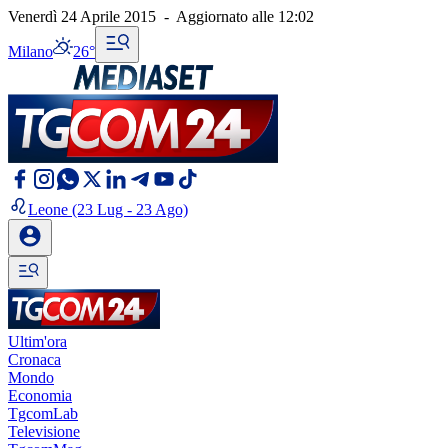
Venerdì 24 Aprile 2015
-
Aggiornato alle
12:02
Milano
26°
Leone
(23 Lug - 23 Ago)
Ultim'ora
Cronaca
Mondo
Economia
TgcomLab
Televisione