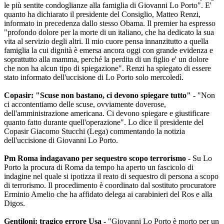
le più sentite condoglianze alla famiglia di Giovanni Lo Porto". E'
quanto ha dichiarato il presidente del Consiglio, Matteo Renzi,
informato in precedenza dallo stesso Obama. Il premier ha espresso
"profondo dolore per la morte di un italiano, che ha dedicato la sua
vita al servizio degli altri. Il mio cuore pensa innanzitutto a quella
famiglia la cui dignità è emersa ancora oggi con grande evidenza e
soprattutto alla mamma, perché la perdita di un figlio e' un dolore
che non ha alcun tipo di spiegazione". Renzi ha spiegato di essere
stato informato dell'uccisione di Lo Porto solo mercoledì.
Copasir: "Scuse non bastano, ci devono spiegare tutto" -
"Non
ci accontentiamo delle scuse, ovviamente doverose,
dell'amministrazione americana. Ci devono spiegare e giustificare
quanto fatto durante quell'operazione". Lo dice il presidente del
Copasir Giacomo Stucchi (Lega) commentando la notizia
dell'uccisione di Giovanni Lo Porto.
Pm Roma indagavano per sequestro scopo terrorismo -
Su Lo
Porto la procura di Roma da tempo ha aperto un fascicolo di
indagine nel quale si ipotizza il reato di sequestro di persona a scopo
di terrorismo. Il procedimento è coordinato dal sostituto procuratore
Erminio Amelio che ha affidato delega ai carabinieri del Ros e alla
Digos.
Gentiloni: tragico errore Usa -
"Giovanni Lo Porto è morto per un