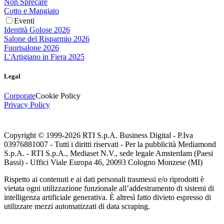
Non Sprecare
Cotto e Mangiato
Eventi
Identità Golose 2026
Salone del Risparmio 2026
Fuorisalone 2026
L'Artigiano in Fiera 2025
Legal
Corporate
Cookie Policy
Privacy Policy
Copyright © 1999-
2026
RTI S.p.A. Business Digital - P.Iva
03976881007 - Tutti i diritti riservati - Per la pubblicità Mediamond
S.p.A. - RTI S.p.A., Mediaset N.V., sede legale Amsterdam (Paesi
Bassi) - Uffici Viale Europa 46, 20093 Cologno Monzese (MI)
Rispetto ai contenuti e ai dati personali trasmessi e/o riprodotti è
vietata ogni utilizzazione funzionale all’addestramento di sistemi di
intelligenza artificiale generativa. È altresì fatto divieto espresso di
utilizzare mezzi automatizzati di data scraping.