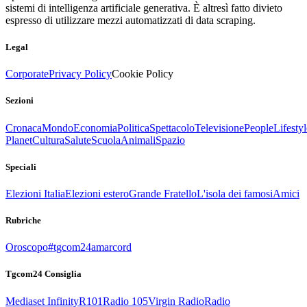
sistemi di intelligenza artificiale generativa. È altresì fatto divieto
espresso di utilizzare mezzi automatizzati di data scraping.
Legal
Corporate
Privacy Policy
Cookie Policy
Sezioni
Cronaca
Mondo
Economia
Politica
Spettacolo
Televisione
People
Lifestyl
Planet
Cultura
Salute
Scuola
Animali
Spazio
Speciali
Elezioni Italia
Elezioni estero
Grande Fratello
L'isola dei famosi
Amici
Rubriche
Oroscopo
#tgcom24amarcord
Tgcom24 Consiglia
Mediaset Infinity
R101
Radio 105
Virgin Radio
Radio