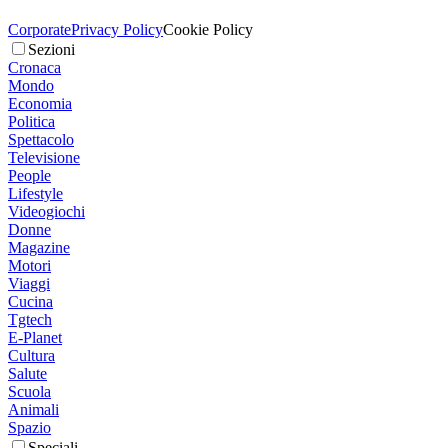
Corporate
Privacy Policy
Cookie Policy
Sezioni
Cronaca
Mondo
Economia
Politica
Spettacolo
Televisione
People
Lifestyle
Videogiochi
Donne
Magazine
Motori
Viaggi
Cucina
Tgtech
E-Planet
Cultura
Salute
Scuola
Animali
Spazio
Speciali