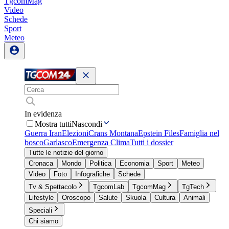
TgcomMag
Video
Schede
Sport
Meteo
In evidenza
Mostra tutti
Nascondi
Guerra Iran
Elezioni
Crans Montana
Epstein Files
Famiglia nel
bosco
Garlasco
Emergenza Clima
Tutti i dossier
Tutte le notizie del giorno
Cronaca
Mondo
Politica
Economia
Sport
Meteo
Video
Foto
Infografiche
Schede
Tv & Spettacolo
TgcomLab
TgcomMag
TgTech
Lifestyle
Oroscopo
Salute
Skuola
Cultura
Animali
Speciali
Chi siamo