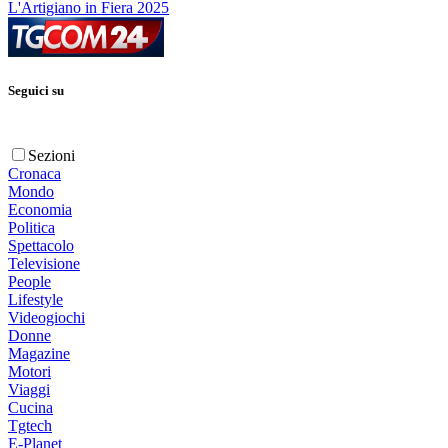
L'Artigiano in Fiera 2025
Seguici su
Sezioni
Cronaca
Mondo
Economia
Politica
Spettacolo
Televisione
People
Lifestyle
Videogiochi
Donne
Magazine
Motori
Viaggi
Cucina
Tgtech
E-Planet