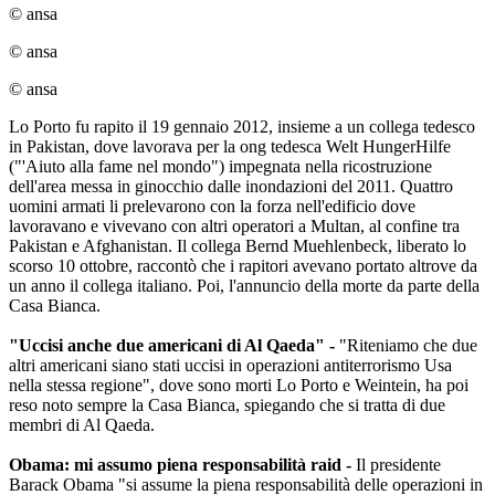
© ansa
© ansa
© ansa
Lo Porto fu rapito il 19 gennaio 2012, insieme a un collega tedesco
in Pakistan, dove lavorava per la ong tedesca Welt HungerHilfe
("'Aiuto alla fame nel mondo") impegnata nella ricostruzione
dell'area messa in ginocchio dalle inondazioni del 2011. Quattro
uomini armati li prelevarono con la forza nell'edificio dove
lavoravano e vivevano con altri operatori a Multan, al confine tra
Pakistan e Afghanistan. Il collega Bernd Muehlenbeck, liberato lo
scorso 10 ottobre, raccontò che i rapitori avevano portato altrove da
un anno il collega italiano. Poi, l'annuncio della morte da parte della
Casa Bianca.
"Uccisi anche due americani di Al Qaeda" -
"Riteniamo che due
altri americani siano stati uccisi in operazioni antiterrorismo Usa
nella stessa regione", dove sono morti Lo Porto e Weintein, ha poi
reso noto sempre la Casa Bianca, spiegando che si tratta di due
membri di Al Qaeda.
Obama: mi assumo piena responsabilità raid -
Il presidente
Barack Obama "si assume la piena responsabilità delle operazioni in