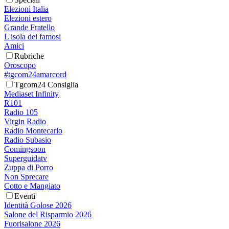
Elezioni Italia
Elezioni estero
Grande Fratello
L'isola dei famosi
Amici
Rubriche
Oroscopo
#tgcom24amarcord
Tgcom24 Consiglia
Mediaset Infinity
R101
Radio 105
Virgin Radio
Radio Montecarlo
Radio Subasio
Comingsoon
Superguidatv
Zuppa di Porro
Non Sprecare
Cotto e Mangiato
Eventi
Identità Golose 2026
Salone del Risparmio 2026
Fuorisalone 2026