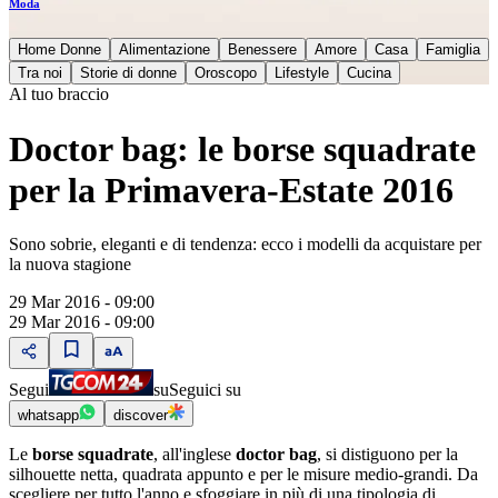
Moda
Home Donne
Alimentazione
Benessere
Amore
Casa
Famiglia
Tra noi
Storie di donne
Oroscopo
Lifestyle
Cucina
Al tuo braccio
Doctor bag: le borse squadrate
per la Primavera-Estate 2016
Sono sobrie, eleganti e di tendenza: ecco i modelli da acquistare per
la nuova stagione
29 Mar 2016 - 09:00
29 Mar 2016 - 09:00
Segui
su
Seguici su
whatsapp
discover
Le
borse squadrate
, all'inglese
doctor bag
, si distiguono per la
silhouette netta, quadrata appunto e per le misure medio-grandi. Da
scegliere per tutto l'anno e sfoggiare in più di una tipologia di