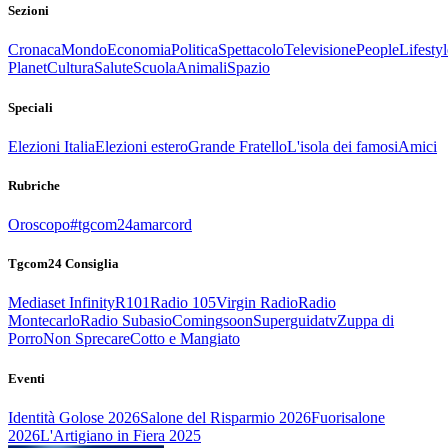
Sezioni
Cronaca
Mondo
Economia
Politica
Spettacolo
Televisione
People
Lifestyl
Planet
Cultura
Salute
Scuola
Animali
Spazio
Speciali
Elezioni Italia
Elezioni estero
Grande Fratello
L'isola dei famosi
Amici
Rubriche
Oroscopo
#tgcom24amarcord
Tgcom24 Consiglia
Mediaset Infinity
R101
Radio 105
Virgin Radio
Radio
Montecarlo
Radio Subasio
Comingsoon
Superguidatv
Zuppa di
Porro
Non Sprecare
Cotto e Mangiato
Eventi
Identità Golose 2026
Salone del Risparmio 2026
Fuorisalone
2026
L'Artigiano in Fiera 2025