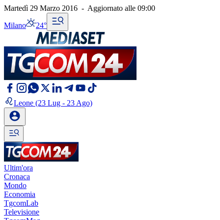
Martedì 29 Marzo 2016
-
Aggiornato alle
09:00
Milano
24°
Leone
(23 Lug - 23 Ago)
Ultim'ora
Cronaca
Mondo
Economia
TgcomLab
Televisione