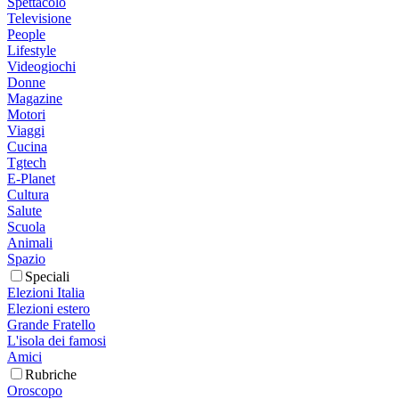
Spettacolo
Televisione
People
Lifestyle
Videogiochi
Donne
Magazine
Motori
Viaggi
Cucina
Tgtech
E-Planet
Cultura
Salute
Scuola
Animali
Spazio
Speciali
Elezioni Italia
Elezioni estero
Grande Fratello
L'isola dei famosi
Amici
Rubriche
Oroscopo