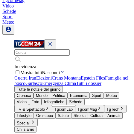
TgcomMag
Video
Schede
Sport
Meteo
In evidenza
Mostra tutti
Nascondi
Guerra Iran
Elezioni
Crans Montana
Epstein Files
Famiglia nel
bosco
Garlasco
Emergenza Clima
Tutti i dossier
Tutte le notizie del giorno
Cronaca
Mondo
Politica
Economia
Sport
Meteo
Video
Foto
Infografiche
Schede
Tv & Spettacolo
TgcomLab
TgcomMag
TgTech
Lifestyle
Oroscopo
Salute
Skuola
Cultura
Animali
Speciali
Chi siamo