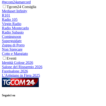
#tgcom24amarcord
Tgcom24 Consiglia
Mediaset Infinity
R101
Radio 105
Virgin Radio
Radio Montecarlo
Radio Subasio
Comingsoon
Superguidatv
Zuppa di Porro
Non Sprecare
Cotto e Mangiato
Eventi
Identità Golose 2026
Salone del Risparmio 2026
Fuorisalone 2026
L'Artigiano in Fiera 2025
Seguici su