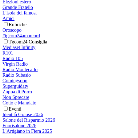
Elezioni estero
Grande Fratello
L'isola dei famosi
Amici
Rubriche
Oroscopo
#tgcom24amarcord
Tgcom24 Consiglia
Mediaset Infinity
R101
Radio 105
Virgin Radio
Radio Montecarlo
Radio Subasio
Comingsoon
Superguidatv
Zuppa di Porro
Non Sprecare
Cotto e Mangiato
Eventi
Identità Golose 2026
Salone del Risparmio 2026
Fuorisalone 2026
L'Artigiano in Fiera 2025