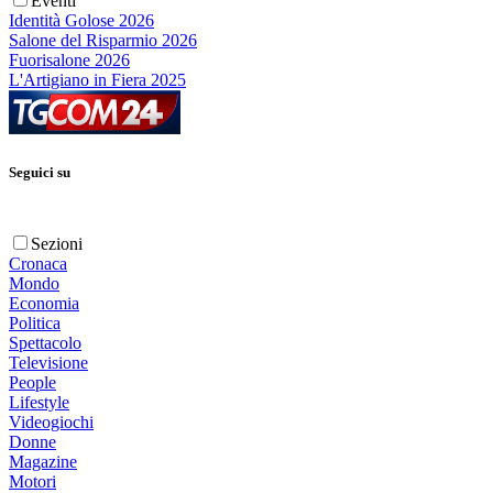
Eventi
Identità Golose 2026
Salone del Risparmio 2026
Fuorisalone 2026
L'Artigiano in Fiera 2025
Seguici su
Sezioni
Cronaca
Mondo
Economia
Politica
Spettacolo
Televisione
People
Lifestyle
Videogiochi
Donne
Magazine
Motori