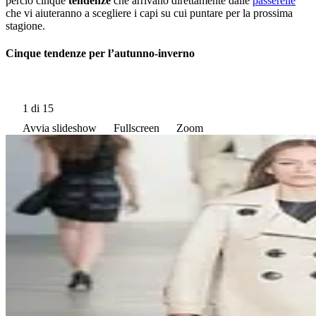
perciò cinque
tendenze
che arrivano direttamente dalle
passerelle
che vi aiuteranno a scegliere i capi su cui puntare per la prossima
stagione.
Cinque tendenze per l’autunno-inverno
1
di 15
Avvia slideshow
Fullscreen
Zoom