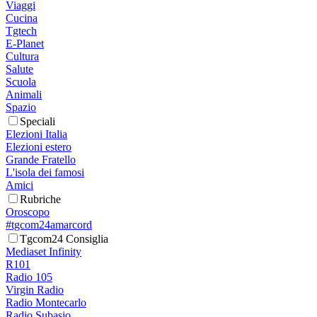
Viaggi
Cucina
Tgtech
E-Planet
Cultura
Salute
Scuola
Animali
Spazio
Speciali
Elezioni Italia
Elezioni estero
Grande Fratello
L'isola dei famosi
Amici
Rubriche
Oroscopo
#tgcom24amarcord
Tgcom24 Consiglia
Mediaset Infinity
R101
Radio 105
Virgin Radio
Radio Montecarlo
Radio Subasio