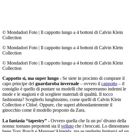
© Mondadori Foto
|
Il cappotto lungo a 4 bottoni di Calvin Klein
Collection
© Mondadori Foto
|
Il cappotto lungo a 4 bottoni di Calvin Klein
Collection
© Mondadori Foto
|
Il cappotto lungo a 4 bottoni di Calvin Klein
Collection
Cappotto sì, ma super lungo -
Se siete in procinto di comprare il
capo principe del
guardaroba invernale
– ovvero il
cappotto
– il
consiglio è quello di puntare su modelli che supereranno indenni le
mode e le stagioni e di scegliere materiali di qualità. Il tocco
fashionista? Sceglierlo lunghissimo, come quelli di Calvin Klein
Collection e Chloé. Oppure, che superi abbondantemente il
ginocchio come il modello proposto da Zara.
La fantasia “tapestry” -
Ovvero quella che fa un po' divano della
nonna: tornano prepotenti sia il
velluto
che i broccati. Lo dimostrano
bene Tory Burch e Marques'Almeida, ma se preferite limitarvi ad un