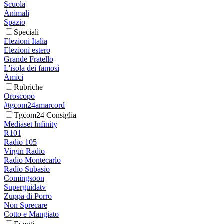
Scuola
Animali
Spazio
Speciali
Elezioni Italia
Elezioni estero
Grande Fratello
L'isola dei famosi
Amici
Rubriche
Oroscopo
#tgcom24amarcord
Tgcom24 Consiglia
Mediaset Infinity
R101
Radio 105
Virgin Radio
Radio Montecarlo
Radio Subasio
Comingsoon
Superguidatv
Zuppa di Porro
Non Sprecare
Cotto e Mangiato