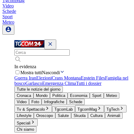
TgcomMag
Video
Schede
Sport
Meteo
In evidenza
Mostra tutti
Nascondi
Guerra Iran
Elezioni
Crans Montana
Epstein Files
Famiglia nel
bosco
Garlasco
Emergenza Clima
Tutti i dossier
Tutte le notizie del giorno
Cronaca
Mondo
Politica
Economia
Sport
Meteo
Video
Foto
Infografiche
Schede
Tv & Spettacolo
TgcomLab
TgcomMag
TgTech
Lifestyle
Oroscopo
Salute
Skuola
Cultura
Animali
Speciali
Chi siamo