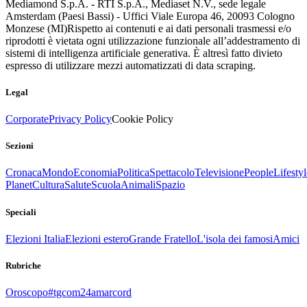
Mediamond S.p.A. - RTI S.p.A., Mediaset N.V., sede legale
Amsterdam (Paesi Bassi) - Uffici Viale Europa 46, 20093 Cologno
Monzese (MI)
Rispetto ai contenuti e ai dati personali trasmessi e/o
riprodotti è vietata ogni utilizzazione funzionale all’addestramento di
sistemi di intelligenza artificiale generativa. È altresì fatto divieto
espresso di utilizzare mezzi automatizzati di data scraping.
Legal
Corporate
Privacy Policy
Cookie Policy
Sezioni
Cronaca
Mondo
Economia
Politica
Spettacolo
Televisione
People
Lifestyl
Planet
Cultura
Salute
Scuola
Animali
Spazio
Speciali
Elezioni Italia
Elezioni estero
Grande Fratello
L'isola dei famosi
Amici
Rubriche
Oroscopo
#tgcom24amarcord