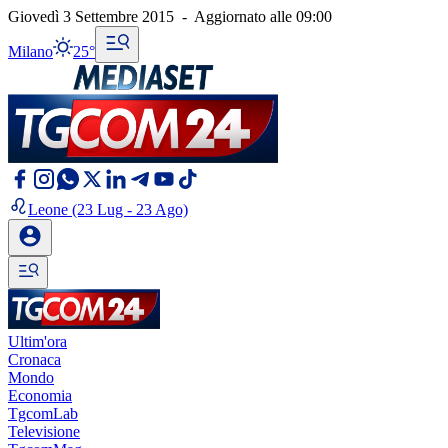
Giovedì 3 Settembre 2015
-
Aggiornato alle
09:00
Milano
25°
Leone
(23 Lug - 23 Ago)
Ultim'ora
Cronaca
Mondo
Economia
TgcomLab
Televisione