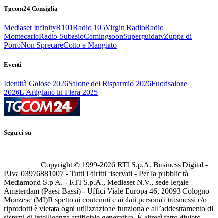
Tgcom24 Consiglia
Mediaset Infinity
R101
Radio 105
Virgin Radio
Radio
Montecarlo
Radio Subasio
Comingsoon
Superguidatv
Zuppa di
Porro
Non Sprecare
Cotto e Mangiato
Eventi
Identità Golose 2026
Salone del Risparmio 2026
Fuorisalone
2026
L'Artigiano in Fiera 2025
Seguici su
Copyright © 1999-
2026
RTI S.p.A. Business Digital -
P.Iva 03976881007 - Tutti i diritti riservati - Per la pubblicità
Mediamond S.p.A. - RTI S.p.A., Mediaset N.V., sede legale
Amsterdam (Paesi Bassi) - Uffici Viale Europa 46, 20093 Cologno
Monzese (MI)
Rispetto ai contenuti e ai dati personali trasmessi e/o
riprodotti è vietata ogni utilizzazione funzionale all’addestramento di
sistemi di intelligenza artificiale generativa. È altresì fatto divieto