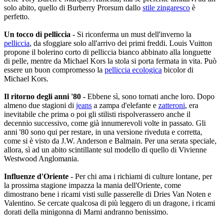
solo abito, quello di Burberry Prorsum dallo
stile zingaresco
è
perfetto.
Un tocco di pelliccia -
Si riconferma un must dell'inverno la
pelliccia
, da sfoggiare solo all'arrivo dei primi freddi. Louis Vuitton
propone il bolerino corto di pelliccia bianco abbinato alla longuette
di pelle, mentre da Michael Kors la stola si porta fermata in vita. Può
essere un buon compromesso la
pelliccia ecologica
bicolor di
Michael Kors.
Il ritorno degli anni '80 -
Ebbene sì, sono tornati anche loro. Dopo
almeno due stagioni di
jeans
a zampa d'elefante e
zatteroni
, era
inevitabile che prima o poi gli stilisti rispolverassero anche il
decennio successivo, come già innumerevoli volte in passato. Gli
anni '80 sono qui per restare, in una versione riveduta e corretta,
come si è visto da J.W. Anderson e Balmain. Per una serata speciale,
allora, sì ad un abito scintillante sul modello di quello di Vivienne
Westwood Anglomania.
Influenze d'Oriente
-
Per chi ama i richiami di culture lontane, per
la prossima stagione impazza la mania dell'Oriente, come
dimostrano bene i ricami visti sulle passerelle di Dries Van Noten e
Valentino. Se cercate qualcosa di più leggero di un dragone, i ricami
dorati della minigonna di Marni andranno benissimo.