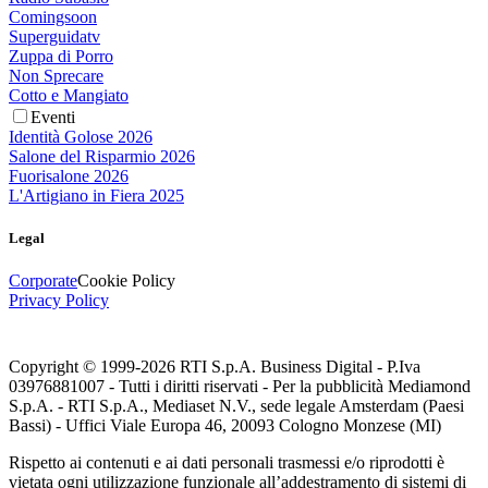
Comingsoon
Superguidatv
Zuppa di Porro
Non Sprecare
Cotto e Mangiato
Eventi
Identità Golose 2026
Salone del Risparmio 2026
Fuorisalone 2026
L'Artigiano in Fiera 2025
Legal
Corporate
Cookie Policy
Privacy Policy
Copyright © 1999-
2026
RTI S.p.A. Business Digital - P.Iva
03976881007 - Tutti i diritti riservati - Per la pubblicità Mediamond
S.p.A. - RTI S.p.A., Mediaset N.V., sede legale Amsterdam (Paesi
Bassi) - Uffici Viale Europa 46, 20093 Cologno Monzese (MI)
Rispetto ai contenuti e ai dati personali trasmessi e/o riprodotti è
vietata ogni utilizzazione funzionale all’addestramento di sistemi di